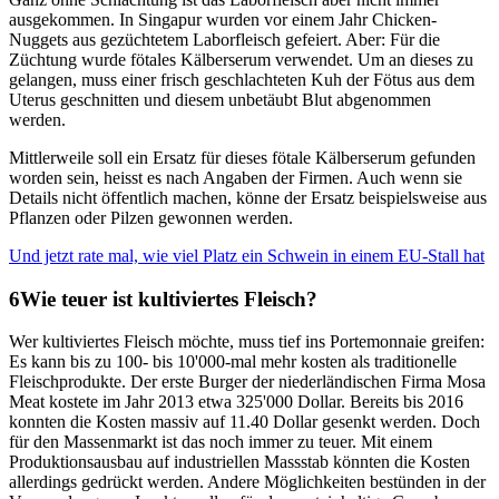
ausgekommen. In Singapur wurden vor einem Jahr Chicken-
Nuggets aus gezüchtetem Laborfleisch gefeiert. Aber: Für die
Züchtung wurde fötales Kälberserum verwendet. Um an dieses zu
gelangen, muss einer frisch geschlachteten Kuh der Fötus aus dem
Uterus geschnitten und diesem unbetäubt Blut abgenommen
werden.
Mittlerweile soll ein Ersatz für dieses fötale Kälberserum gefunden
worden sein, heisst es nach Angaben der Firmen. Auch wenn sie
Details nicht öffentlich machen, könne der Ersatz beispielsweise aus
Pflanzen oder Pilzen gewonnen werden.
Und jetzt rate mal, wie viel Platz ein Schwein in einem EU-Stall hat
Wie teuer ist kultiviertes Fleisch?
Wer kultiviertes Fleisch möchte, muss tief ins Portemonnaie greifen:
Es kann bis zu 100- bis 10'000-mal mehr kosten als traditionelle
Fleischprodukte. Der erste Burger der niederländischen Firma Mosa
Meat kostete im Jahr 2013 etwa 325'000 Dollar. Bereits bis 2016
konnten die Kosten massiv auf 11.40 Dollar gesenkt werden. Doch
für den Massenmarkt ist das noch immer zu teuer. Mit einem
Produktionsausbau auf industriellen Massstab könnten die Kosten
allerdings gedrückt werden. Andere Möglichkeiten bestünden in der