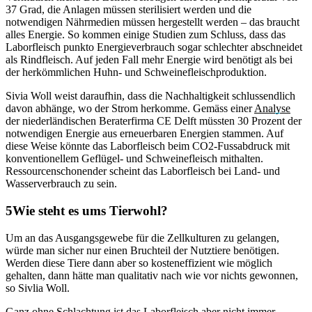
37 Grad, die Anlagen müssen sterilisiert werden und die
notwendigen Nährmedien müssen hergestellt werden – das braucht
alles Energie. So kommen einige Studien zum Schluss, dass das
Laborfleisch punkto Energieverbrauch sogar schlechter abschneidet
als Rindfleisch. Auf jeden Fall mehr Energie wird benötigt als bei
der herkömmlichen Huhn- und Schweinefleischproduktion.
Sivia Woll weist daraufhin, dass die Nachhaltigkeit schlussendlich
davon abhänge, wo der Strom herkomme. Gemäss einer
Analyse
der niederländischen Beraterfirma CE Delft müssten 30 Prozent der
notwendigen Energie aus erneuerbaren Energien stammen. Auf
diese Weise könnte das Laborfleisch beim CO2-Fussabdruck mit
konventionellem Geflügel- und Schweinefleisch mithalten.
Ressourcenschonender scheint das Laborfleisch bei Land- und
Wasserverbrauch zu sein.
Wie steht es ums Tierwohl?
Um an das Ausgangsgewebe für die Zellkulturen zu gelangen,
würde man sicher nur einen Bruchteil der Nutztiere benötigen.
Werden diese Tiere dann aber so kosteneffizient wie möglich
gehalten, dann hätte man qualitativ nach wie vor nichts gewonnen,
so Sivlia Woll.
Ganz ohne Schlachtung ist das Laborfleisch aber nicht immer