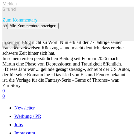
Melden
Zum Kommentar
55
Alle Kommentare anzeigen
George R. R. Martin berichtet von «Traurigkeit und Depressionen»
Sechs Monate lang meldete sich Fantasy-Autor George R. R. Martin
in seinem Blog nicht zu Wort. Nun erklärt der 77-Jährige seinen
Beitrag melden
Fans den zeitweisen Rückzug – und macht deutlich, dass er eine
schwere Zeit hinter sich hat.
In seinem ersten persönlichen Beitrag seit Februar 2026 macht
Martin eine Phase von Depressionen und Traurigkeit öffentlich.
«Dieses Jahr war ... gelinde gesagt stressig», schreibt der US-Autor,
der für seine Romanreihe «Das Lied von Eis und Feuer» bekannt
ist, die Vorlage für die Fantasy-Serie «Game of Thrones» war.
Zur Story
0
0
Newsletter
Werbung / PR
Jobs
Impressum