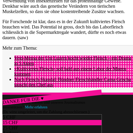
Verwendung von Insektenzellen für das proteinhaltige Gewebe.
Denkbar wäre auch das genetische Verändern von tierischen
Muskelzellen, so dass sie ohne kostentreibende Zusätze wachsen.
Für Forschende ist klar, dass es in der Zukunft kultiviertes Fleisch
brauchen wird. Das Potential ist gross, doch bis das Laborfleisch
schliesslich in die Supermarktregale wandert, dürfte es noch etwas
dauern. (saw)
Mehr zum Thema:
Vegi-Mensa der Uni Luzern kocht wieder Fleisch – ein Drama
in 5 Akten
«Kultiviertes Fleisch» soll bald aus einem Labor der Migros
kommen
Nach Fleisch-Skandal: Bündner Fleischhändler Carna Grischa
tauscht den Chef aus
DANKE FÜR DIE ♥
Würdest du gerne watson und unseren Journalismus
unterstützen?
Mehr erfahren
(Du wirst umgeleitet, um die Zahlung abzuschliessen.)
5 CHF
15 CHF
25 CHF