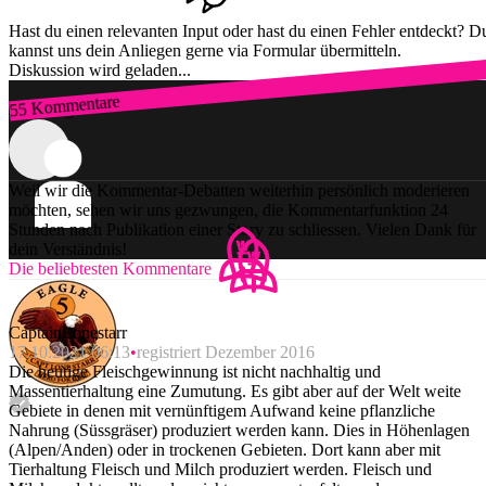
Hast du einen relevanten Input oder hast du einen Fehler entdeckt? D
kannst uns dein Anliegen gerne via Formular übermitteln.
Diskussion wird geladen...
55 Kommentare
Zum Login
Weil wir die Kommentar-Debatten weiterhin persönlich moderieren
möchten, sehen wir uns gezwungen, die Kommentarfunktion 24
Stunden nach Publikation einer Story zu schliessen. Vielen Dank für
dein Verständnis!
Die beliebtesten Kommentare
CaptainLonestarr
17.10.2021 06:13
registriert Dezember 2016
Die heutige Fleischgewinnung ist nicht nachhaltig und
Massentierhaltung eine Zumutung. Es gibt aber auf der Welt weite
Gebiete in denen mit vernünftigem Aufwand keine pflanzliche
Nahrung (Süssgräser) produziert werden kann. Dies in Höhenlagen
(Alpen/Anden) oder in trockenen Gebieten. Dort kann aber mit
Tierhaltung Fleisch und Milch produziert werden. Fleisch und