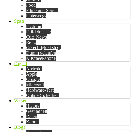
Food
Filme und Serien
Unterwegs
Spass
Picdump
Fail-Dienstag
Cute News
Retro
Gerechtigkeit siegt
Dumm gelaufen
Klischeekanone
Digital
Android
Apple
Google
Microsoft
Hardware-Test
Online-Sicherheit
Wissen
History
Gesundheit
Daten
Karten
Blogs