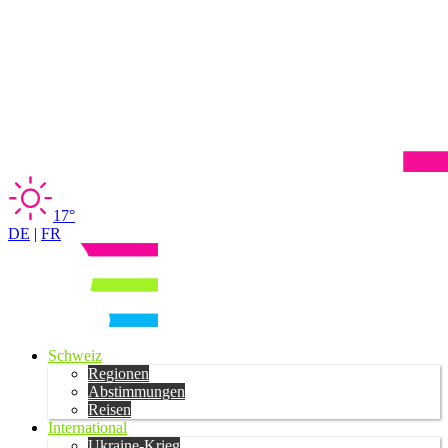
17°
DE
|
FR
Schweiz
Regionen
Abstimmungen
Reisen
International
Ukraine-Krieg