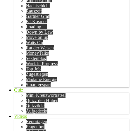
Emma Amour
Nachtschicht
Rauszeit
Gärtner Graf
KI-Kosmos
Loading …
Down by Law
Move on up
Watts On
Rat der Weisen
MoneyTalks
Sektenblog
Work in Progress
Top Job
Zugestiegen
Madame Energie
Smart gespart
Quiz
Mini-Kreuzworträtsel
Quizz den Huber
Quizzticle
Aufgedeckt
Videos
Reportagen
Fragenbot