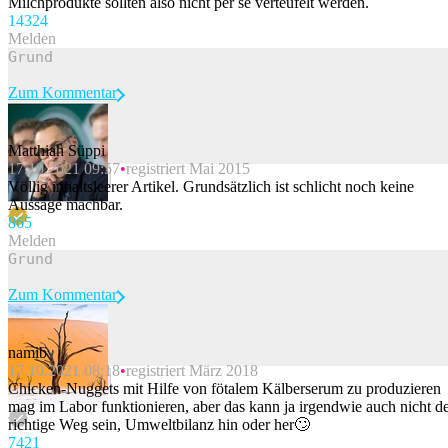
Milchprodukte sollten also nicht per se verteufelt werden.
143
24
Melden
Zum Kommentar
Matthiah Süppi
17.10.2021 09:57
registriert Mai 2015
Beitrag melden
Völlig inhaltsleerer Artikel. Grundsätzlich ist schlicht noch keine
Aussage machbar.
86
5
Melden
Zum Kommentar
namib
17.10.2021 08:18
registriert März 2018
Beitrag melden
Chicken-Nuggets mit Hilfe von fötalem Kälberserum zu produzieren
mag im Labor funktionieren, aber das kann ja irgendwie auch nicht d
richtige Weg sein, Umweltbilanz hin oder her🙄
74
21