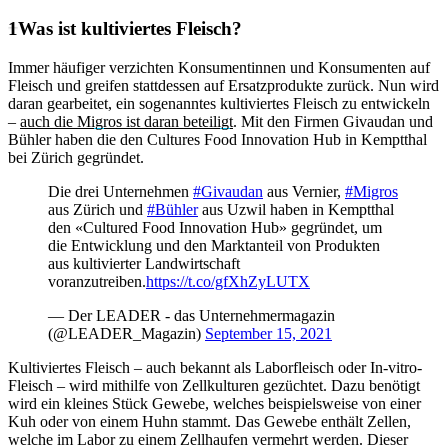
Was ist kultiviertes Fleisch?
Immer häufiger verzichten Konsumentinnen und Konsumenten auf
Fleisch und greifen stattdessen auf Ersatzprodukte zurück. Nun wird
daran gearbeitet, ein sogenanntes kultiviertes Fleisch zu entwickeln
–
auch die Migros ist daran beteiligt
. Mit den Firmen Givaudan und
Bühler haben die den Cultures Food Innovation Hub in Kemptthal
bei Zürich gegründet.
Die drei Unternehmen
#Givaudan
aus Vernier,
#Migros
aus Zürich und
#Bühler
aus Uzwil haben in Kemptthal
den «Cultured Food Innovation Hub» gegründet, um
die Entwicklung und den Marktanteil von Produkten
aus kultivierter Landwirtschaft
voranzutreiben.
https://t.co/gfXhZyLUTX
— Der LEADER - das Unternehmermagazin
(@LEADER_Magazin)
September 15, 2021
Kultiviertes Fleisch – auch bekannt als Laborfleisch oder In-vitro-
Fleisch – wird mithilfe von Zellkulturen gezüchtet. Dazu benötigt
wird ein kleines Stück Gewebe, welches beispielsweise von einer
Kuh oder von einem Huhn stammt. Das Gewebe enthält Zellen,
welche im Labor zu einem Zellhaufen vermehrt werden. Dieser