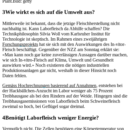
Plant.
Bild: getty
Wie wirkt es sich auf die Umwelt aus?
Mittlerweile ist bekannt, dass die jetzige Fleischherstellung nicht
nachhaltig ist. Kann Laborfleisch da Abhilfe schaffen? Die
Technikphilosophin Silvia Woll vom Karlsruher Institut für
Technologie ist skeptisch. Im Rahmen eines zweijährigen
Forschungsprojekts
hat sie sich mit den Auswirkungen des In-vitor-
Fleisch beschäftigt. Gegenüber der NZZ am Sonntag erklärt sie:
«Man kann noch gar keine zuverlässigen Aussagen darüber machen,
wie sich In-vitro-Fleisch auf Klima, Umwelt und Gesundheit
auswirken wird.» Noch existieren die nötigen industriellen
Produktionsanlagen gar nicht, weshalb in dieser Hinsicht noch
Daten fehlen.
Gemäss Hochrechnungen basierend auf Annahmen
, entstehen bei
der Hackbällchen-Anzucht im Labor weniger als 75 Prozent
Treibhausgase als bei den Rindern auf der Weide. Hingegen sind die
Treibhausgasemissionen von Laborfleisch beim Schweinefleisch
zweimal so hoch, bei Geflügel sogar dreimal.
Benötigt Laborfleisch weniger Energie?
Vermutlich nicht. Die Zellen benötigen eine Körpertemperatur von