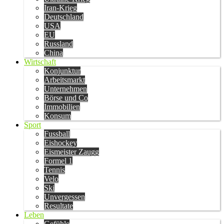
Iran-Krieg
Deutschland
USA
EU
Russland
China
Wirtschaft
Konjunktur
Arbeitsmarkt
Unternehmen
Börse und Co
Immobilien
Konsum
Sport
Fussball
Eishockey
Eismeister Zaugg
Formel 1
Tennis
Velo
Ski
Unvergessen
Resultate
Leben
Gefühle