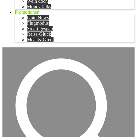
Wein doch
MoneyTalks
Promotionen
Gute News
Flugmodus
Smart gespart
Reise-Glück
Meat & Greet