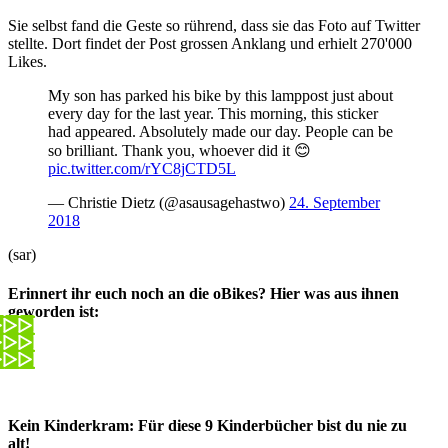
Sie selbst fand die Geste so rührend, dass sie das Foto auf Twitter
stellte. Dort findet der Post grossen Anklang und erhielt 270'000
Likes.
My son has parked his bike by this lamppost just about
every day for the last year. This morning, this sticker
had appeared. Absolutely made our day. People can be
so brilliant. Thank you, whoever did it 😊
pic.twitter.com/rYC8jCTD5L
— Christie Dietz (@asausagehastwo)
24. September
2018
(sar)
Erinnert ihr euch noch an die oBikes? Hier was aus ihnen
geworden ist:
Kein Kinderkram: Für diese 9 Kinderbücher bist du nie zu
alt!