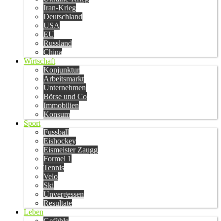
Iran-Krieg
Deutschland
USA
EU
Russland
China
Wirtschaft
Konjunktur
Arbeitsmarkt
Unternehmen
Börse und Co
Immobilien
Konsum
Sport
Fussball
Eishockey
Eismeister Zaugg
Formel 1
Tennis
Velo
Ski
Unvergessen
Resultate
Leben
Gefühle