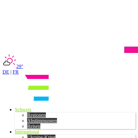
29°
DE
|
FR
Schweiz
Regionen
Abstimmungen
Reisen
International
Ukraine-Krieg