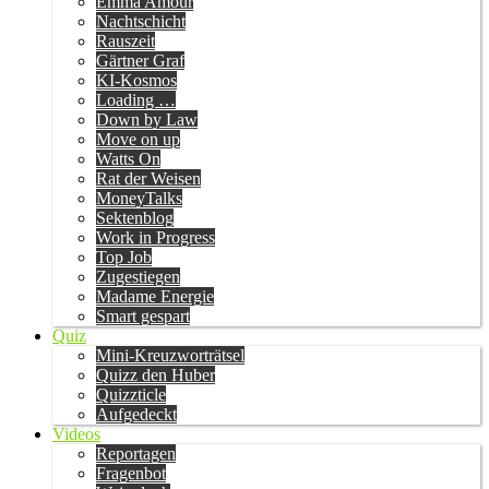
Emma Amour
Nachtschicht
Rauszeit
Gärtner Graf
KI-Kosmos
Loading …
Down by Law
Move on up
Watts On
Rat der Weisen
MoneyTalks
Sektenblog
Work in Progress
Top Job
Zugestiegen
Madame Energie
Smart gespart
Quiz
Mini-Kreuzworträtsel
Quizz den Huber
Quizzticle
Aufgedeckt
Videos
Reportagen
Fragenbot