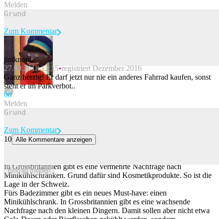
Melden
Zum Kommentar
jimknopf
27.09.2018 12:15
registriert Dezember 2016
Beitrag melden
Ganz herzig! Er darf jetzt nur nie ein anderes Fahrrad kaufen, sonst
steht er im Parkverbot..
0
0
Melden
Zum Kommentar
10
Alle Kommentare anzeigen
Nachfrage nach Minikühlschränken steigt – aber nicht wegen
Getränken
In Grossbritannien gibt es eine vermehrte Nachfrage nach
Beitrag melden
Minikühlschränken. Grund dafür sind Kosmetikprodukte. So ist die
Lage in der Schweiz.
Fürs Badezimmer gibt es ein neues Must-have: einen
Minikühlschrank. In Grossbritannien gibt es eine wachsende
Nachfrage nach den kleinen Dingern. Damit sollen aber nicht etwa