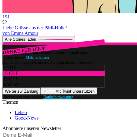
191
Liebe Grüsse aus der Pärli-Hölle!
von Emma Amour
Alle Stories laden
DANKE FÜR DIE ♥
Würdest du gerne watson und unseren Journalismus
unterstützen?
Mehr erfahren
(Du wirst umgeleitet, um die Zahlung abzuschliessen.)
5 CHF
15 CHF
25 CHF
Anderer
Weiter zur Zahlung
Mit Twint unterstützen
Oder unterstütze uns per
Banküberweisung
.
Themen
Leben
Good-News
Abonniere unseren Newsletter