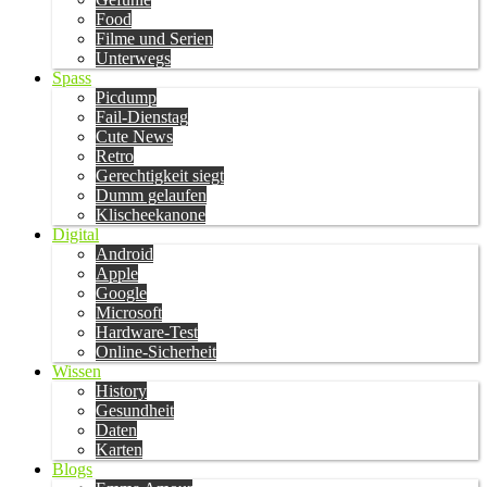
Food
Filme und Serien
Unterwegs
Spass
Picdump
Fail-Dienstag
Cute News
Retro
Gerechtigkeit siegt
Dumm gelaufen
Klischeekanone
Digital
Android
Apple
Google
Microsoft
Hardware-Test
Online-Sicherheit
Wissen
History
Gesundheit
Daten
Karten
Blogs