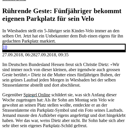
Rührende Geste: Fünfjähriger bekommt
eigenen Parkplatz für sein Velo
In Wiesbaden stellt ein 5-Jähriger sein Kinder-Velo immer an den
selben Ort. Jetzt hat ein Unbekannter dem Bub einen eigens für ihn
gedachten Parkplatz markiert.
10
27.09.2018, 06:28
27.09.2018, 09:35
Im Deutschen Bundesland Hessen freut sich Christie Dietz: «Wir
sind immer noch von dieser kleinen, aber irgendwie auch grossen
Geste berührt.» Dietz ist die Mutter eines fünfjährigen Buben, der
sein grünes Laufrad jeden Morgen in Wiesbaden bei der selben
Strassenlaterne abstellt und dort abschliesst.
Gegenüber
Spiegel Online
schildert sie, was sich Anfang dieser
Woche zugetragen hat: Als ihr Sohn am Montag sein Velo wie
gewohnt an seinen Platz stellen wollte, entdeckte er an der
Strassenlaterne ein Parkplatz-Symbol und ein Foto seines Laufrads.
Jemand musste den Aufkleber eigens angefertigt und dort hingeklebt
haben. Wer das war, weiss Dietz aber nicht. Ihr Sohn habe sich aber
sehr über sein eigenes Parkplatz-Schild gefreut.