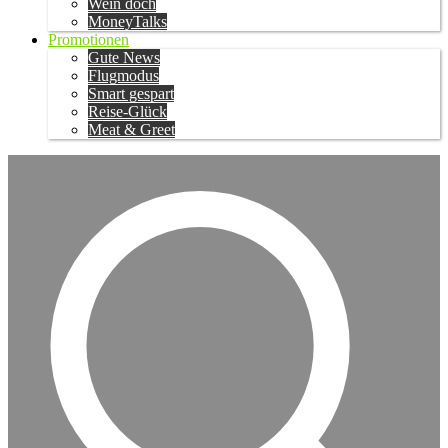
Wein doch
MoneyTalks
Promotionen
Gute News
Flugmodus
Smart gespart
Reise-Glück
Meat & Greet