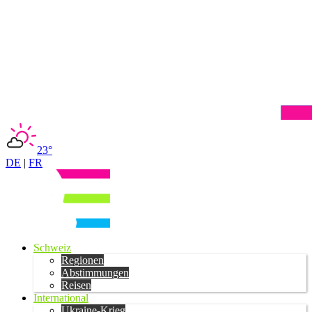
23°
DE
|
FR
Schweiz
Regionen
Abstimmungen
Reisen
International
Ukraine-Krieg