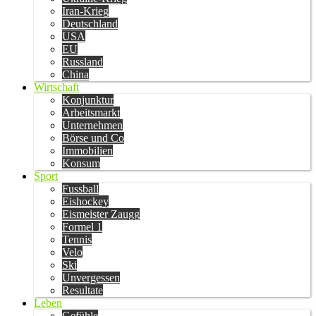
Iran-Krieg
Deutschland
USA
EU
Russland
China
Wirtschaft
Konjunktur
Arbeitsmarkt
Unternehmen
Börse und Co
Immobilien
Konsum
Sport
Fussball
Eishockey
Eismeister Zaugg
Formel 1
Tennis
Velo
Ski
Unvergessen
Resultate
Leben
Gefühle