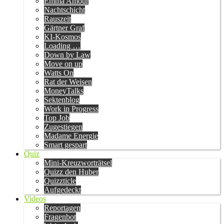
Emma Amour
Nachtschicht
Rauszeit
Gärtner Graf
KI-Kosmos
Loading …
Down by Law
Move on up
Watts On
Rat der Weisen
MoneyTalks
Sektenblog
Work in Progress
Top Job
Zugestiegen
Madame Energie
Smart gespart
Quiz
Mini-Kreuzworträtsel
Quizz den Huber
Quizzticle
Aufgedeckt
Videos
Reportagen
Fragenbot