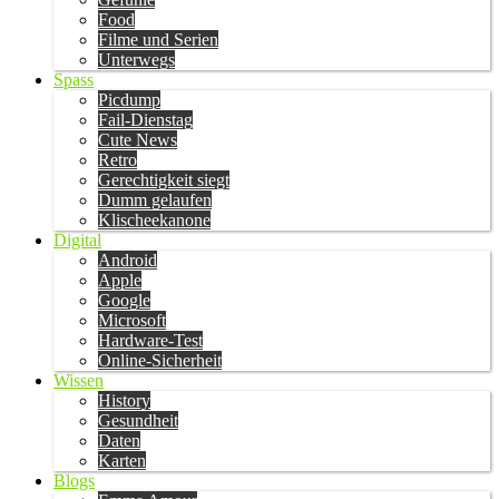
Food
Filme und Serien
Unterwegs
Spass
Picdump
Fail-Dienstag
Cute News
Retro
Gerechtigkeit siegt
Dumm gelaufen
Klischeekanone
Digital
Android
Apple
Google
Microsoft
Hardware-Test
Online-Sicherheit
Wissen
History
Gesundheit
Daten
Karten
Blogs