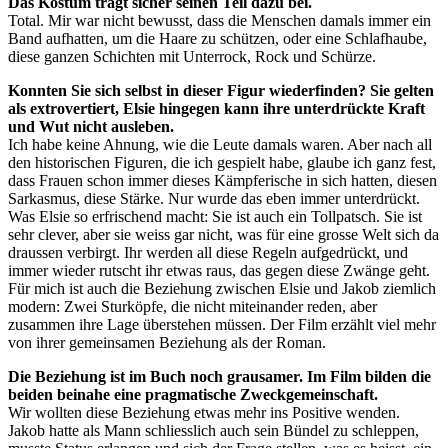
Das Kostüm trägt sicher seinen Teil dazu bei.
Total. Mir war nicht bewusst, dass die Menschen damals immer ein
Band aufhatten, um die Haare zu schützen, oder eine Schlafhaube,
diese ganzen Schichten mit Unterrock, Rock und Schürze.
Konnten Sie sich selbst in dieser Figur wiederfinden? Sie gelten
als extrovertiert, Elsie hingegen kann ihre unterdrückte Kraft
und Wut nicht ausleben.
Ich habe keine Ahnung, wie die Leute damals waren. Aber nach all
den historischen Figuren, die ich gespielt habe, glaube ich ganz fest,
dass Frauen schon immer dieses Kämpferische in sich hatten, diesen
Sarkasmus, diese Stärke. Nur wurde das eben immer unterdrückt.
Was Elsie so erfrischend macht: Sie ist auch ein Tollpatsch. Sie ist
sehr clever, aber sie weiss gar nicht, was für eine grosse Welt sich da
draussen verbirgt. Ihr werden all diese Regeln aufgedrückt, und
immer wieder rutscht ihr etwas raus, das gegen diese Zwänge geht.
Für mich ist auch die Beziehung zwischen Elsie und Jakob ziemlich
modern: Zwei Sturköpfe, die nicht miteinander reden, aber
zusammen ihre Lage überstehen müssen. Der Film erzählt viel mehr
von ihrer gemeinsamen Beziehung als der Roman.
Die Beziehung ist im Buch noch grausamer. Im Film bilden die
beiden beinahe eine pragmatische Zweckgemeinschaft.
Wir wollten diese Beziehung etwas mehr ins Positive wenden.
Jakob hatte als Mann schliesslich auch sein Bündel zu schleppen,