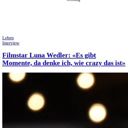
Leben
Interview
Filmstar Luna Wedler: «Es gibt
Momente, da denke ich, wie crazy das ist»