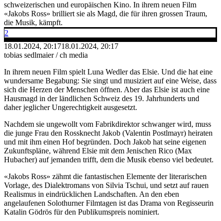
schweizerischen und europäischen Kino. In ihrem neuen Film
«Jakobs Ross» brilliert sie als Magd, die für ihren grossen Traum,
die Musik, kämpft.
2
18.01.2024, 20:17
18.01.2024, 20:17
tobias sedlmaier / ch media
In ihrem neuen Film spielt Luna Wedler das Elsie. Und die hat eine
wundersame Begabung: Sie singt und musiziert auf eine Weise, dass
sich die Herzen der Menschen öffnen. Aber das Elsie ist auch eine
Hausmagd in der ländlichen Schweiz des 19. Jahrhunderts und
daher jeglicher Ungerechtigkeit ausgesetzt.
Nachdem sie ungewollt vom Fabrikdirektor schwanger wird, muss
die junge Frau den Rossknecht Jakob (Valentin Postlmayr) heiraten
und mit ihm einen Hof begründen. Doch Jakob hat seine eigenen
Zukunftspläne, während Elsie mit dem Jenischen Rico (Max
Hubacher) auf jemanden trifft, dem die Musik ebenso viel bedeutet.
«Jakobs Ross» zähmt die fantastischen Elemente der literarischen
Vorlage, des Dialektromans von Silvia Tschui, und setzt auf rauen
Realismus in eindrücklichen Landschaften. An den eben
angelaufenen Solothurner Filmtagen ist das Drama von Regisseurin
Katalin Gödrös für den Publikumspreis nominiert.