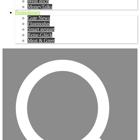
Wein doch
MoneyTalks
Promotionen
Gute News
Flugmodus
Smart gespart
Reise-Glück
Meat & Greet