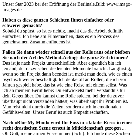
Unser Star 2023 bei der Eröffnung der Berlinale.
Bild: www.imago-
images.de
Haben es diese ganzen Schichten Ihnen einfacher oder
schwerer gemacht?
Sobald du spürst, so ist es richtig, macht das die Arbeit definitiv
einfacher! Ich liebe am Filmemachen, dass es ein Prozess des
gemeinsamen Zusammenfindens ist.
Fallen Sie dann wieder schnell aus der Rolle raus oder bleiben
Sie nach der Art des Method-Actings die ganze Zeit drinnen?
Das ist je nach Projekt unterschiedlich. Aber eigentlich bin ich
jemand, der dazwischen die leichten Momente braucht. Langfristig,
wenn so ein Projekt dann beendet ist, merkt man doch, wie es einen
psychisch weiter beschäftigt. Ich denke oft an Rollen, die ich vor
Jahren gespielt habe, das ist wie eine Reise mit einem selbst. Was
ich an meinem Beruf liebe: Du entwickelst mehr Verständnis für
dein Gegenüber. Du kannst eine Rolle spielen, bei der du zuvor
überhaupt nicht verstanden hättest, was überhaupt ihr Problem ist.
Man reist nicht durch die Zeiten, sondern auch in emotionalen
Gefühlswelten. Unser Beruf ist auch Empathieschaffen.
Nach «Blue My Mind» wird Ihr Fuss in «Jakobs Ross» in einer
recht drastischen Szene erneut in Mitleidenschaft gezogen ...
Oh Gott, meine armen Füsse immer (lacht)! Ich finde diese Sachen