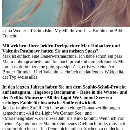
Luna Wedler 2018 in «Blue My Mind» von Lisa Brühlmann.
Bild:
Frenetic
Mit welchem Ihrer beiden Drehpartner Max Hubacher und
Valentin Postlmayr hatten Sie am meisten Spass?
Max ist einfach eine Dauerwitzmaschine. Ich habe schon ein paar
Mal mit ihm gearbeitet und bin auch privat mit ihm befreundet. Mit
ihm hast du immer eine gute, spassige Zeit, er ist wie eine Art
Bruder für mich. Und Valentin ist einfach ein laufendes Wikipedia,
der Typ weiss alles!
In den letzten Jahren haben Sie mit dem Sophie-Scholl-Projekt
auf Instagram, «Ingeborg Bachmann – Reise in die Wüste» und
der Netflix-Miniserie «All the Light We Cannot See» ein
richtiges Faible für historische Stoffe entwickelt.
Ja, das ist aber Zufall. Ich habe auch einige Romanverfilmungen
gemacht mit «All the Light We Cannot See» und
«Marianengraben», der dieses Jahr ins Kino kommt. Wenn ich von
meiner Agentin in der Mailbox ein neues Drehbuch finde, muss ich
es sofort durchlesen. Ich freue mich einfach, Sachen zu entdecken,