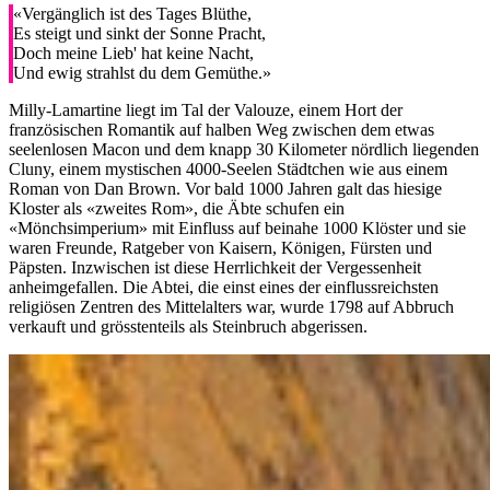
«Vergänglich ist des Tages Blüthe,
Es steigt und sinkt der Sonne Pracht,
Doch meine Lieb' hat keine Nacht,
Und ewig strahlst du dem Gemüthe.»
Milly-Lamartine liegt im Tal der Valouze, einem Hort der
französischen Romantik auf halben Weg zwischen dem etwas
seelenlosen Macon und dem knapp 30 Kilometer nördlich liegenden
Cluny, einem mystischen 4000-Seelen Städtchen wie aus einem
Roman von Dan Brown. Vor bald 1000 Jahren galt das hiesige
Kloster als «zweites Rom», die Äbte schufen ein
«Mönchsimperium» mit Einfluss auf beinahe 1000 Klöster und sie
waren Freunde, Ratgeber von Kaisern, Königen, Fürsten und
Päpsten. Inzwischen ist diese Herrlichkeit der Vergessenheit
anheimgefallen. Die Abtei, die einst eines der einflussreichsten
religiösen Zentren des Mittelalters war, wurde 1798 auf Abbruch
verkauft und grösstenteils als Steinbruch abgerissen.