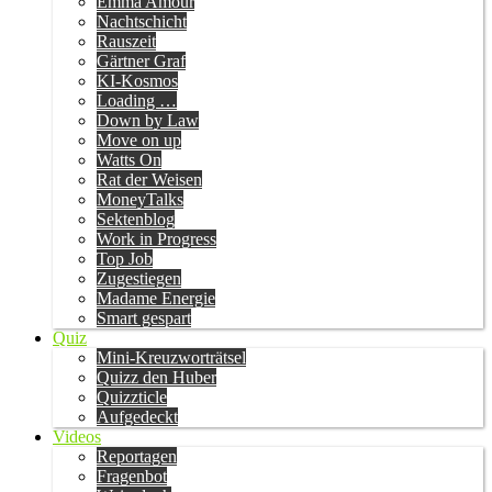
Emma Amour
Nachtschicht
Rauszeit
Gärtner Graf
KI-Kosmos
Loading …
Down by Law
Move on up
Watts On
Rat der Weisen
MoneyTalks
Sektenblog
Work in Progress
Top Job
Zugestiegen
Madame Energie
Smart gespart
Quiz
Mini-Kreuzworträtsel
Quizz den Huber
Quizzticle
Aufgedeckt
Videos
Reportagen
Fragenbot