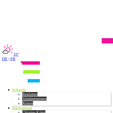
33°
DE
|
FR
Schweiz
Regionen
Abstimmungen
Reisen
International
Ukraine-Krieg