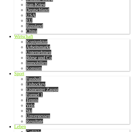
Iran-Krieg
Deutschland
USA
EU
Russland
China
Wirtschaft
Konjunktur
Arbeitsmarkt
Unternehmen
Börse und Co
Immobilien
Konsum
Sport
Fussball
Eishockey
Eismeister Zaugg
Formel 1
Tennis
Velo
Ski
Unvergessen
Resultate
Leben
Gefühle