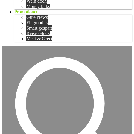
Wein doch
MoneyTalks
Promotionen
Gute News
Flugmodus
Smart gespart
Reise-Glück
Meat & Greet