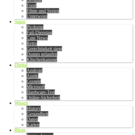
Food
Filme und Serien
Unterwegs
Spass
Picdump
Fail-Dienstag
Cute News
Retro
Gerechtigkeit siegt
Dumm gelaufen
Klischeekanone
Digital
Android
Apple
Google
Microsoft
Hardware-Test
Online-Sicherheit
Wissen
History
Gesundheit
Daten
Karten
Blogs