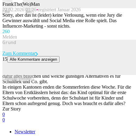
FrankThe(Wo)Man
22.02.2026 01:26
registriert Januar 2026
Beitrag melden
Sorry, aber das ist (leider) keine Verlosung, wenn eine Jury die
Gewinner auswählt und Social Media eine Rolle spielt. Das
Influencer-Marketing - sonst nichts.
26
0
Melden
Zum Kommentar
15
Alle Kommentare anzeigen
Das braucht dein Kind für den Schulanfang
Viele Kinder gehen am Montag das erste Mal zur Schule. Was sie
dafür alles brauchen und welche günstigen Alternativen es für
Beitrag melden
Schulthek und Co. gibt.
In einigen Kantonen enden die Sommerferien diese Woche. Für die
Eltern von Erstklässlern heisst das: das Kind optimal für die erste
Schulwoche vorbereiten, denn der Schulstart ist für Kinder und
Eltern schon aufregend genug. Doch was braucht es dafür alles?
Zur Story
0
0
Newsletter