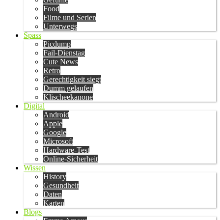
Food
Filme und Serien
Unterwegs
Spass
Picdump
Fail-Dienstag
Cute News
Retro
Gerechtigkeit siegt
Dumm gelaufen
Klischeekanone
Digital
Android
Apple
Google
Microsoft
Hardware-Test
Online-Sicherheit
Wissen
History
Gesundheit
Daten
Karten
Blogs