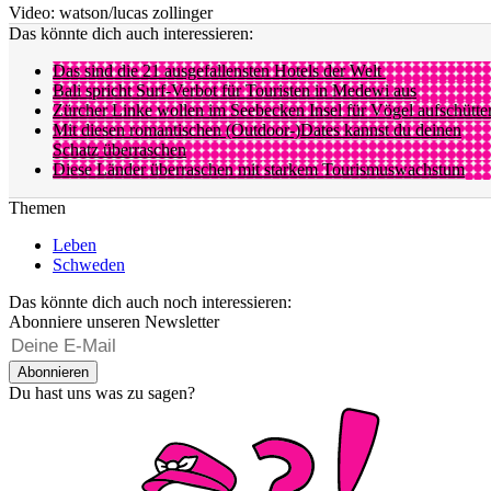
Video: watson/lucas zollinger
Das könnte dich auch interessieren:
Das sind die 21 ausgefallensten Hotels der Welt
Bali spricht Surf-Verbot für Touristen in Medewi aus
Zürcher Linke wollen im Seebecken Insel für Vögel aufschütte
Mit diesen romantischen (Outdoor-)Dates kannst du deinen
Schatz überraschen
Diese Länder überraschen mit starkem Tourismuswachstum
Themen
Leben
Schweden
Das könnte dich auch noch interessieren:
Abonniere unseren Newsletter
Abonnieren
Du hast uns was zu sagen?