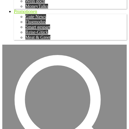
Wein doch
MoneyTalks
Promotionen
Gute News
Flugmodus
Smart gespart
Reise-Glück
Meat & Greet