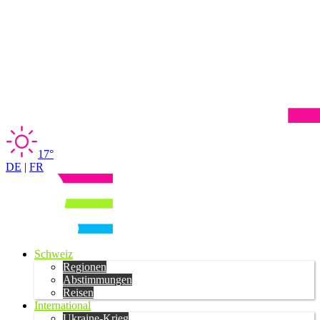
17°
DE
|
FR
Schweiz
Regionen
Abstimmungen
Reisen
International
Ukraine-Krieg