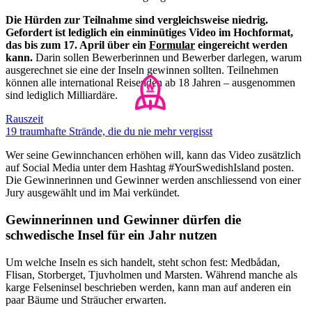
Die Hürden zur Teilnahme sind vergleichsweise niedrig.
Gefordert ist lediglich ein einminütiges Video im Hochformat,
das bis zum 17. April über ein
Formular
eingereicht werden
kann.
Darin sollen Bewerberinnen und Bewerber darlegen, warum
ausgerechnet sie eine der Inseln gewinnen sollten. Teilnehmen
können alle international Reisenden ab 18 Jahren – ausgenommen
sind lediglich Milliardäre.
Rauszeit
19 traumhafte Strände, die du nie mehr vergisst
Wer seine Gewinnchancen erhöhen will, kann das Video zusätzlich
auf Social Media unter dem Hashtag #YourSwedishIsland posten.
Die Gewinnerinnen und Gewinner werden anschliessend von einer
Jury ausgewählt und im Mai verkündet.
Gewinnerinnen und Gewinner dürfen die
schwedische Insel für ein Jahr nutzen
Um welche Inseln es sich handelt, steht schon fest: Medbådan,
Flisan, Storberget, Tjuvholmen und Marsten. Während manche als
karge Felseninsel beschrieben werden, kann man auf anderen ein
paar Bäume und Sträucher erwarten.