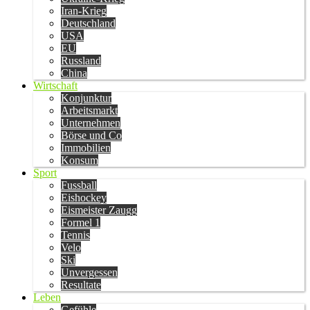
Iran-Krieg
Deutschland
USA
EU
Russland
China
Wirtschaft
Konjunktur
Arbeitsmarkt
Unternehmen
Börse und Co
Immobilien
Konsum
Sport
Fussball
Eishockey
Eismeister Zaugg
Formel 1
Tennis
Velo
Ski
Unvergessen
Resultate
Leben
Gefühle