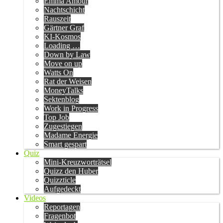
Emma Amour
Nachtschicht
Rauszeit
Gärtner Graf
KI-Kosmos
Loading …
Down by Law
Move on up
Watts On
Rat der Weisen
MoneyTalks
Sektenblog
Work in Progress
Top Job
Zugestiegen
Madame Energie
Smart gespart
Quiz
Mini-Kreuzworträtsel
Quizz den Huber
Quizzticle
Aufgedeckt
Videos
Reportagen
Fragenbot