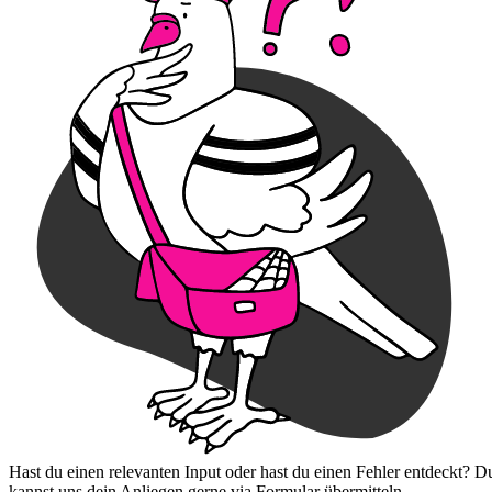
Hast du einen relevanten Input oder hast du einen Fehler entdeckt? D
kannst uns dein Anliegen gerne via Formular übermitteln.