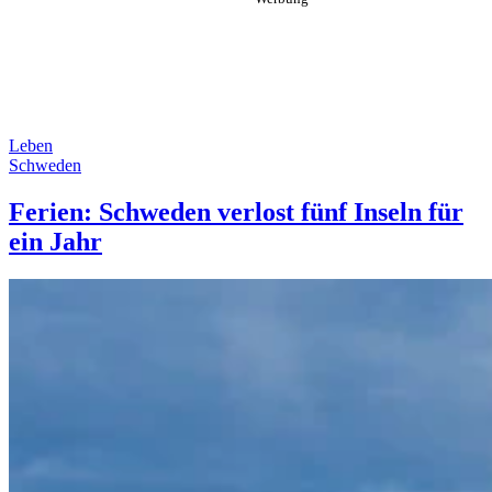
Leben
Schweden
Ferien: Schweden verlost fünf Inseln für
ein Jahr