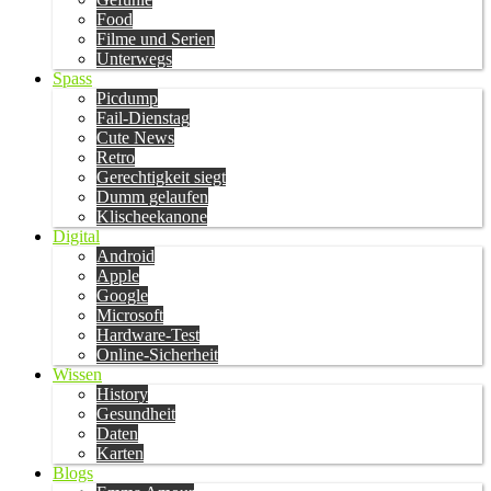
Food
Filme und Serien
Unterwegs
Spass
Picdump
Fail-Dienstag
Cute News
Retro
Gerechtigkeit siegt
Dumm gelaufen
Klischeekanone
Digital
Android
Apple
Google
Microsoft
Hardware-Test
Online-Sicherheit
Wissen
History
Gesundheit
Daten
Karten
Blogs