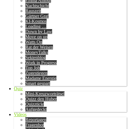
Emma Amour
Nachtschicht
Rauszeit
Gärtner Graf
KI-Kosmos
Loading …
Down by Law
Move on up
Watts On
Rat der Weisen
MoneyTalks
Sektenblog
Work in Progress
Top Job
Zugestiegen
Madame Energie
Smart gespart
Quiz
Mini-Kreuzworträtsel
Quizz den Huber
Quizzticle
Aufgedeckt
Videos
Reportagen
Fragenbot