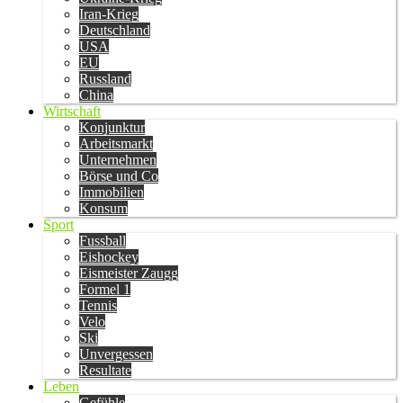
Iran-Krieg
Deutschland
USA
EU
Russland
China
Wirtschaft
Konjunktur
Arbeitsmarkt
Unternehmen
Börse und Co
Immobilien
Konsum
Sport
Fussball
Eishockey
Eismeister Zaugg
Formel 1
Tennis
Velo
Ski
Unvergessen
Resultate
Leben
Gefühle