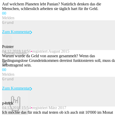
Auf welchem Planeten lebt Panian? Natürlich denken das die
Menschen, schliesslich arbeiten sie täglich hart für ihr Geld.
0
0
Melden
Zum Kommentar
Pointer
04.12.2018 14:56
registriert August 2015
Beitrag melden
Warum wurde da Geld von aussen gesammelt? Wenn das
Bedingungslose Grundeinkommen dereinst funktonieren soll, muss d
selbsttragend sein.
0
0
Melden
Zum Kommentar
p4trick
04.12.2018 15:54
registriert März 2017
Beitrag melden
Ich möchte das für mich mal testen ob ich auch mit 10'000 im Monat