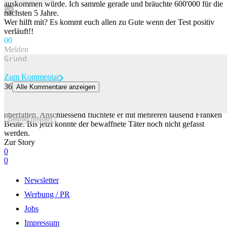
auskommen würde. Ich sammle gerade und bräuchte 600'000 für die
nächsten 5 Jahre.
Wer hilft mit? Es kommt euch allen zu Gute wenn der Test positiv
verläuft!!
0
0
Melden
Zum Kommentar
36
Alle Kommentare anzeigen
Bewaffneter Räuber überfällt Bank im Kanton Freiburg
Ein Mann hat am Freitagnachmittag in Farvagny FR eine Bank
überfallen. Anschliessend flüchtete er mit mehreren tausend Franken
Beitrag melden
Beute. Bis jetzt konnte der bewaffnete Täter noch nicht gefasst
werden.
Zur Story
0
0
Newsletter
Werbung / PR
Jobs
Impressum