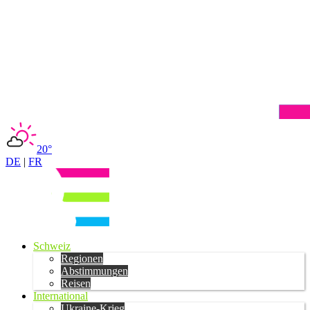
20°
DE
|
FR
Schweiz
Regionen
Abstimmungen
Reisen
International
Ukraine-Krieg