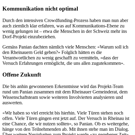
Kommunikation nicht optimal
Durch den intensiven Crowdfunding-Prozess haben man nun aber
auch ziemlich klar erfahren, was auf Kommunikations-Ebene zu
wenig gelungen ist – etwa die Menschen in der Schweiz mehr ins
Dorf-Projekt einzubeziehen.
Gemäss Panian dachten nämlich viele Menschen: «Warum soll ich
den Rheinauern Geld geben?» Folglich hätten es die
Verantwortlichen zu wenig geschafft zu vermitteln, «dass der
Versuch Erfahrungen ermöglicht, die uns allen zugutekommen».
Offene Zukunft
Die bis anhin gewonnenen Erkenntnisse wird das Projekt-Team
rund um Panian zusammen mit dem Rheinauer Gemeinderat, dem
Wissenschaftsteam sowie weiteren Involvierten analysieren und
auswerten.
«Wir haben so viel erreicht bis hierhin. Viele Türen stehen noch
offen. Viele Türen gingen erst jetzt auf. Der Versuch in Rheinau ist
eine Chance, die wir nutzen sollten», so Panian. Ob es weitergehe,
hänge von den Teilnehmenden ab. Mit ihnen stehe man im Dialog.
Über weitere Neuigkeiten zum Projekt werde «zu gegebener Zeit»