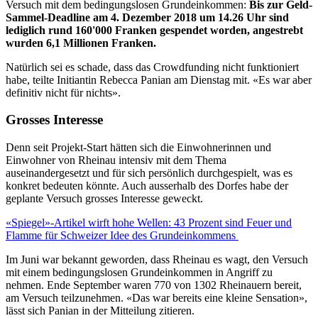
Versuch mit dem bedingungslosen Grundeinkommen:
Bis zur Geld-
Sammel-Deadline am 4. Dezember 2018 um 14.26 Uhr sind
lediglich rund 160'000 Franken gespendet worden, angestrebt
wurden 6,1 Millionen Franken.
Natürlich sei es schade, dass das Crowdfunding nicht funktioniert
habe, teilte Initiantin Rebecca Panian am Dienstag mit. «Es war aber
definitiv nicht für nichts».
Grosses Interesse
Denn seit Projekt-Start hätten sich die Einwohnerinnen und
Einwohner von Rheinau intensiv mit dem Thema
auseinandergesetzt und für sich persönlich durchgespielt, was es
konkret bedeuten könnte. Auch ausserhalb des Dorfes habe der
geplante Versuch grosses Interesse geweckt.
«Spiegel»-Artikel wirft hohe Wellen: 43 Prozent sind Feuer und
Flamme für Schweizer Idee des Grundeinkommens
Im Juni war bekannt geworden, dass Rheinau es wagt, den Versuch
mit einem bedingungslosen Grundeinkommen in Angriff zu
nehmen. Ende September waren 770 von 1302 Rheinauern bereit,
am Versuch teilzunehmen. «Das war bereits eine kleine Sensation»,
lässt sich Panian in der Mitteilung zitieren.