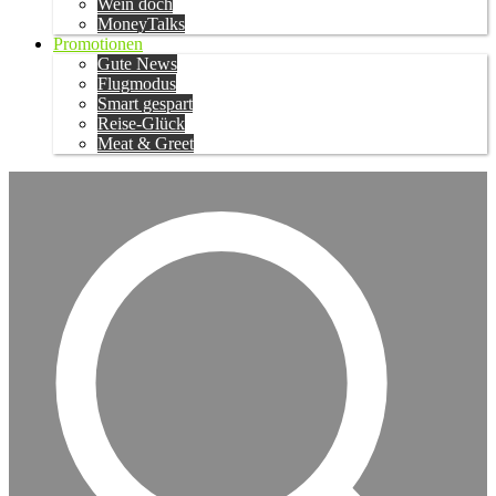
Wein doch
MoneyTalks
Promotionen
Gute News
Flugmodus
Smart gespart
Reise-Glück
Meat & Greet