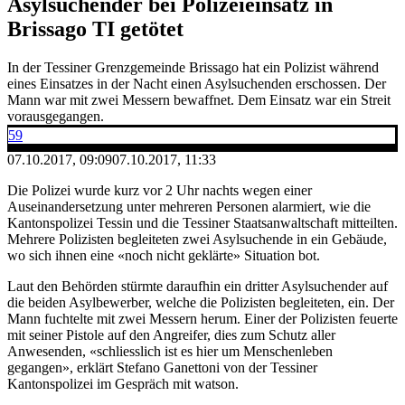
Asylsuchender bei Polizeieinsatz in
Brissago TI getötet
In der Tessiner Grenzgemeinde Brissago hat ein Polizist während
eines Einsatzes in der Nacht einen Asylsuchenden erschossen. Der
Mann war mit zwei Messern bewaffnet. Dem Einsatz war ein Streit
vorausgegangen.
59
07.10.2017, 09:09
07.10.2017, 11:33
Die Polizei wurde kurz vor 2 Uhr nachts wegen einer
Auseinandersetzung unter mehreren Personen alarmiert, wie die
Kantonspolizei Tessin und die Tessiner Staatsanwaltschaft mitteilten.
Mehrere Polizisten begleiteten zwei Asylsuchende in ein Gebäude,
wo sich ihnen eine «noch nicht geklärte» Situation bot.
Laut den Behörden stürmte daraufhin ein dritter Asylsuchender auf
die beiden Asylbewerber, welche die Polizisten begleiteten, ein. Der
Mann fuchtelte mit zwei Messern herum. Einer der Polizisten feuerte
mit seiner Pistole auf den Angreifer, dies zum Schutz aller
Anwesenden, «schliesslich ist es hier um Menschenleben
gegangen», erklärt Stefano Ganettoni von der Tessiner
Kantonspolizei im Gespräch mit watson.