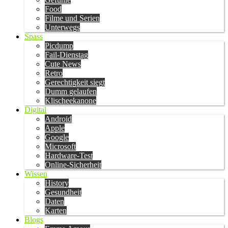
Food
Filme und Serien
Unterwegs
Spass
Picdump
Fail-Dienstag
Cute News
Retro
Gerechtigkeit siegt
Dumm gelaufen
Klischeekanone
Digital
Android
Apple
Google
Microsoft
Hardware-Test
Online-Sicherheit
Wissen
History
Gesundheit
Daten
Karten
Blogs