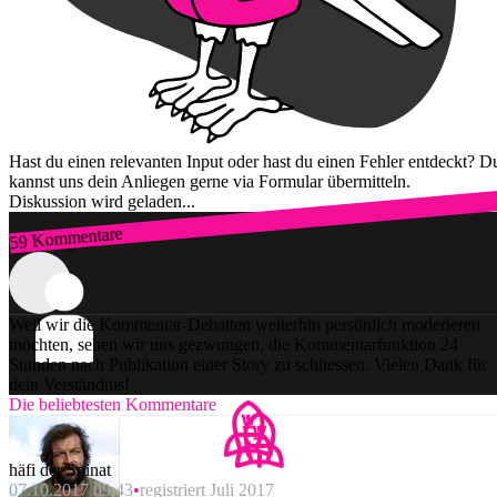
Hast du einen relevanten Input oder hast du einen Fehler entdeckt? D
kannst uns dein Anliegen gerne via Formular übermitteln.
Diskussion wird geladen...
59 Kommentare
Zum Login
Weil wir die Kommentar-Debatten weiterhin persönlich moderieren
möchten, sehen wir uns gezwungen, die Kommentarfunktion 24
Stunden nach Publikation einer Story zu schliessen. Vielen Dank für
dein Verständnis!
Die beliebtesten Kommentare
häfi der Spinat
07.10.2017 09:43
registriert Juli 2017