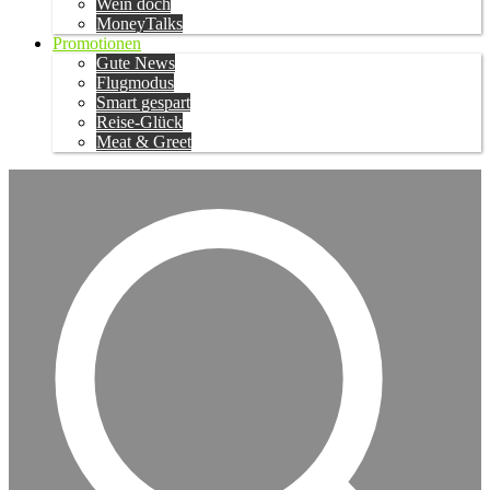
Wein doch
MoneyTalks
Promotionen
Gute News
Flugmodus
Smart gespart
Reise-Glück
Meat & Greet