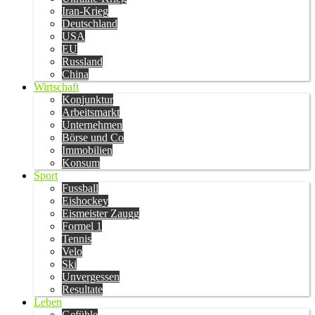
Iran-Krieg
Deutschland
USA
EU
Russland
China
Wirtschaft
Konjunktur
Arbeitsmarkt
Unternehmen
Börse und Co
Immobilien
Konsum
Sport
Fussball
Eishockey
Eismeister Zaugg
Formel 1
Tennis
Velo
Ski
Unvergessen
Resultate
Leben
Gefühle