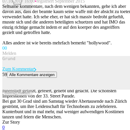
07.10.2017 16:00
registriert September 2015
Beitrag melden
Seltsame kommentare, nach dem wenigen bekannten, gehe ich aber
davon aus, dass der beamte kaum seine waffe mit der absicht zu toete
verwendet hatte. Ich sehe eher, er hat sich massiv bedroht gefuehlt,
musste sich und die anderen beteiligten schuetzen und hat IMO das
einzig richtige gemacht indem er auf den koerper des angreiffers
gezielt und getroffen hatte.
Alles andere ist wie bereits mehrfach bemerkt "hollywood".
0
0
Melden
Zum Kommentar
59
Alle Kommentare anzeigen
Das sind die besten Bilder der Street Parade 2026
Bei strahlendem Sonnenschein wird am Samstag in der Zürcher
Innenstadt getanzt, gefeiert, geliebt und gelacht. Die schönsten
Beitrag melden
Impressionen von der 33. Street Parade.
Bei gut 30 Grad sind am Samstag wieder Abertausende nach Zürich
geströmt, um ihre Leidenschaft für Technobeats zu zelebrieren.
Kunterbunt und in mal mehr, mal weniger aufwendigen Kostümen
tanzen und feiern die Menschen.
Zur Story
0