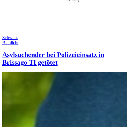
Schweiz
Blaulicht
Asylsuchender bei Polizeieinsatz in
Brissago TI getötet