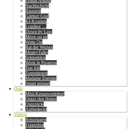
Emma Amour
Nachtschicht
Rauszeit
Gärtner Graf
KI-Kosmos
Loading …
Down by Law
Move on up
Watts On
Rat der Weisen
MoneyTalks
Sektenblog
Work in Progress
Top Job
Zugestiegen
Madame Energie
Smart gespart
Quiz
Mini-Kreuzworträtsel
Quizz den Huber
Quizzticle
Aufgedeckt
Videos
Reportagen
Fragenbot