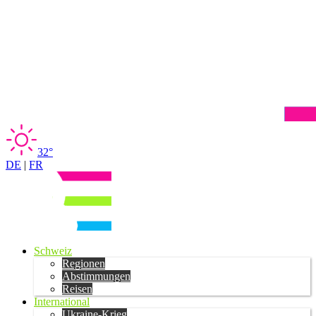
32°
DE
|
FR
Schweiz
Regionen
Abstimmungen
Reisen
International
Ukraine-Krieg