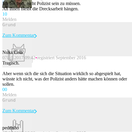
Ich bin froh, nicht Polizist sein zu müssen.
An ihnen bleibt die Drecksarbeit hängen.
1
0
Melden
Zum Kommentar
Nuka Cola
07.10.2017 09:42
registriert September 2016
Beitrag melden
Tragisch.
Aber wenn sich die sich die Situation wirklich so abgespielt hat,
wüsste ich nicht, was der Polizist anders hätte machen können oder
sollen.
0
0
Melden
Zum Kommentar
pedrinho