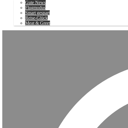
Gute News
Flugmodus
Smart gespart
Reise-Glück
Meat & Greet