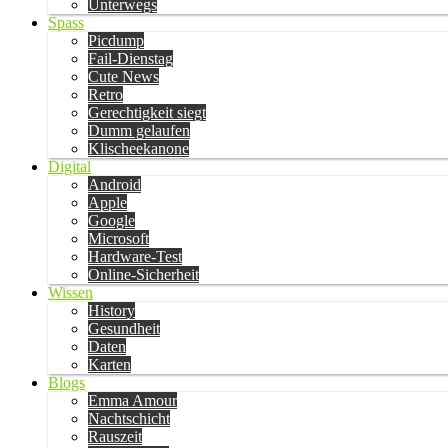
Unterwegs
Spass
Picdump
Fail-Dienstag
Cute News
Retro
Gerechtigkeit siegt
Dumm gelaufen
Klischeekanone
Digital
Android
Apple
Google
Microsoft
Hardware-Test
Online-Sicherheit
Wissen
History
Gesundheit
Daten
Karten
Blogs
Emma Amour
Nachtschicht
Rauszeit