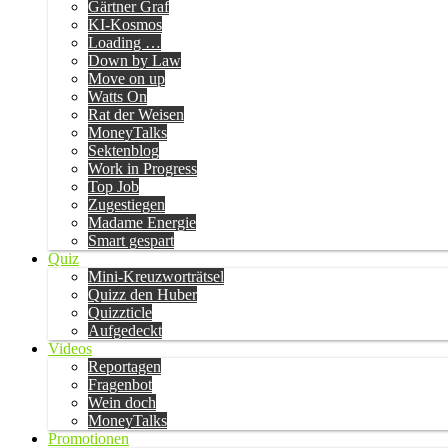
Gärtner Graf
KI-Kosmos
Loading …
Down by Law
Move on up
Watts On
Rat der Weisen
MoneyTalks
Sektenblog
Work in Progress
Top Job
Zugestiegen
Madame Energie
Smart gespart
Quiz
Mini-Kreuzworträtsel
Quizz den Huber
Quizzticle
Aufgedeckt
Videos
Reportagen
Fragenbot
Wein doch
MoneyTalks
Promotionen