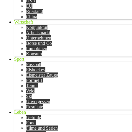
USA
EU
Russland
China
Wirtschaft
Konjunktur
Arbeitsmarkt
Unternehmen
Börse und Co
Immobilien
Konsum
Sport
Fussball
Eishockey
Eismeister Zaugg
Formel 1
Tennis
Velo
Ski
Unvergessen
Resultate
Leben
Gefühle
Food
Filme und Serien