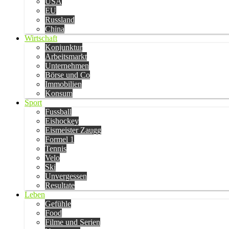
USA
EU
Russland
China
Wirtschaft
Konjunktur
Arbeitsmarkt
Unternehmen
Börse und Co
Immobilien
Konsum
Sport
Fussball
Eishockey
Eismeister Zaugg
Formel 1
Tennis
Velo
Ski
Unvergessen
Resultate
Leben
Gefühle
Food
Filme und Serien