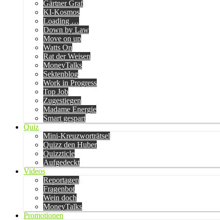
Gärtner Graf
KI-Kosmos
Loading …
Down by Law
Move on up
Watts On
Rat der Weisen
MoneyTalks
Sektenblog
Work in Progress
Top Job
Zugestiegen
Madame Energie
Smart gespart
Quiz
Mini-Kreuzworträtsel
Quizz den Huber
Quizzticle
Aufgedeckt
Videos
Reportagen
Fragenbot
Wein doch
MoneyTalks
Promotionen