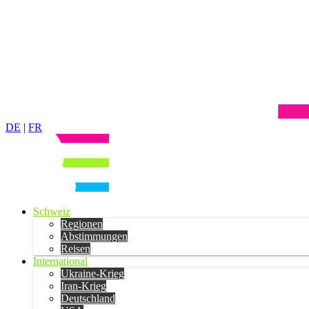
DE
|
FR
Schweiz
Regionen
Abstimmungen
Reisen
International
Ukraine-Krieg
Iran-Krieg
Deutschland