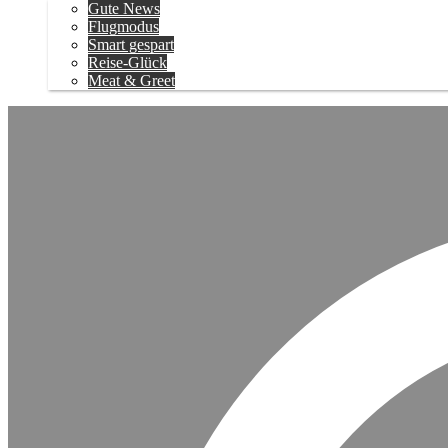
Gute News
Flugmodus
Smart gespart
Reise-Glück
Meat & Greet