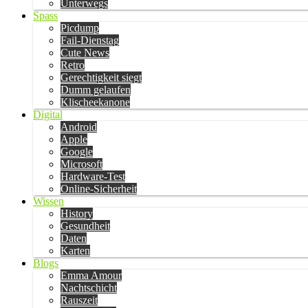
Unterwegs
Spass
Picdump
Fail-Dienstag
Cute News
Retro
Gerechtigkeit siegt
Dumm gelaufen
Klischeekanone
Digital
Android
Apple
Google
Microsoft
Hardware-Test
Online-Sicherheit
Wissen
History
Gesundheit
Daten
Karten
Blogs
Emma Amour
Nachtschicht
Rauszeit