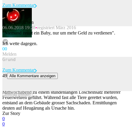
Zum Kommentar
Dickes Brötchen
06.06.2018 19:28
registriert März 2016
Beitrag melden
"Niemand zeugt ein Baby, nur um mehr Geld zu verdienen".
Ich wette dagegen.
0
0
Melden
Zum Kommentar
49
Alle Kommentare anzeigen
Grosseinsatz in Hilfikon AG: Heustockbrand zerstört Scheune
Ein Grossbrand in einer Scheune in Hilfikon AG hat am
Mittwochabend zu einem stundenlangen Löscheinsatz mehrerer
Beitrag melden
Feuerwehren geführt. Während fast alle Tiere gerettet wurden,
entstand an dem Gebäude grosser Sachschaden. Ermittlungen
deuten auf Heugärung als Ursache hin.
Zur Story
0
0