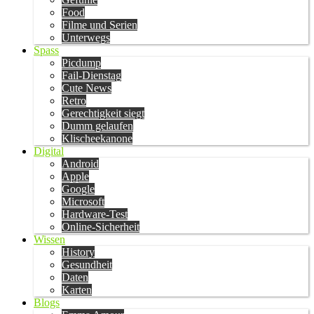
Food
Filme und Serien
Unterwegs
Spass
Picdump
Fail-Dienstag
Cute News
Retro
Gerechtigkeit siegt
Dumm gelaufen
Klischeekanone
Digital
Android
Apple
Google
Microsoft
Hardware-Test
Online-Sicherheit
Wissen
History
Gesundheit
Daten
Karten
Blogs