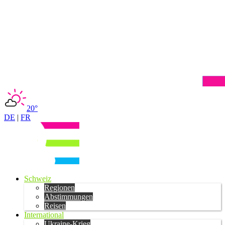
20°
DE
|
FR
Schweiz
Regionen
Abstimmungen
Reisen
International
Ukraine-Krieg