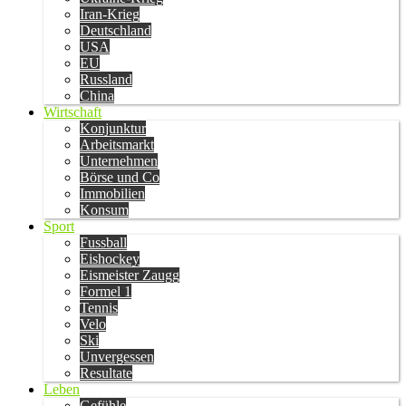
Iran-Krieg
Deutschland
USA
EU
Russland
China
Wirtschaft
Konjunktur
Arbeitsmarkt
Unternehmen
Börse und Co
Immobilien
Konsum
Sport
Fussball
Eishockey
Eismeister Zaugg
Formel 1
Tennis
Velo
Ski
Unvergessen
Resultate
Leben
Gefühle