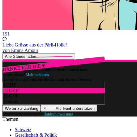
191
Liebe Grüsse aus der Pärli-Hölle!
von Emma Amour
Alle Stories laden
DANKE FÜR DIE ♥
Würdest du gerne watson und unseren Journalismus
unterstützen?
Mehr erfahren
(Du wirst umgeleitet, um die Zahlung abzuschliessen.)
5 CHF
15 CHF
25 CHF
Anderer
Weiter zur Zahlung
Mit Twint unterstützen
Oder unterstütze uns per
Banküberweisung
.
Themen
Schweiz
Gesellschaft & Politik