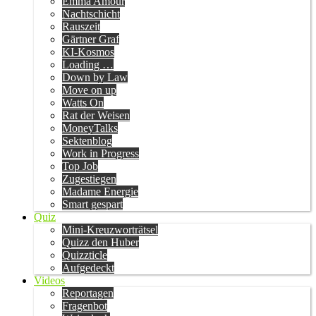
Emma Amour
Nachtschicht
Rauszeit
Gärtner Graf
KI-Kosmos
Loading …
Down by Law
Move on up
Watts On
Rat der Weisen
MoneyTalks
Sektenblog
Work in Progress
Top Job
Zugestiegen
Madame Energie
Smart gespart
Quiz
Mini-Kreuzworträtsel
Quizz den Huber
Quizzticle
Aufgedeckt
Videos
Reportagen
Fragenbot