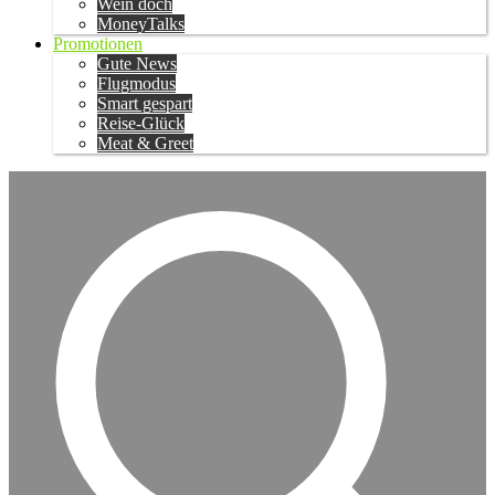
Wein doch
MoneyTalks
Promotionen
Gute News
Flugmodus
Smart gespart
Reise-Glück
Meat & Greet