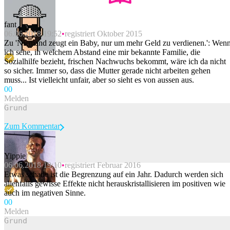
fant
06.06.2018 19:52
registriert Oktober 2015
Zu 'Niemand zeugt ein Baby, nur um mehr Geld zu verdienen.': Wen
ich sehe, in welchem Abstand eine mir bekannte Familie, die
Sozialhilfe bezieht, frischen Nachwuchs bekommt, wäre ich da nicht
so sicher. Immer so, dass die Mutter gerade nicht arbeiten gehen
muss... Ist vielleicht unfair, aber so sieht es von aussen aus.
0
0
Melden
Zum Kommentar
Yippie
06.06.2018 19:10
registriert Februar 2016
Beitrag melden
Etwas schade ist die Begrenzung auf ein Jahr. Dadurch werden sich
allenfalls gewisse Effekte nicht herauskristallisieren im positiven wie
auch im negativen Sinne.
0
0
Melden