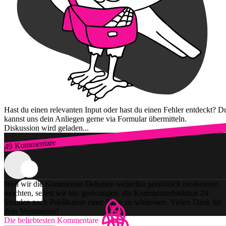
Hast du einen relevanten Input oder hast du einen Fehler entdeckt? D
kannst uns dein Anliegen gerne via Formular übermitteln.
Diskussion wird geladen...
49 Kommentare
Zum Login
Weil wir die Kommentar-Debatten weiterhin persönlich moderieren
möchten, sehen wir uns gezwungen, die Kommentarfunktion 24
Stunden nach Publikation einer Story zu schliessen. Vielen Dank für
dein Verständnis!
Die beliebtesten Kommentare