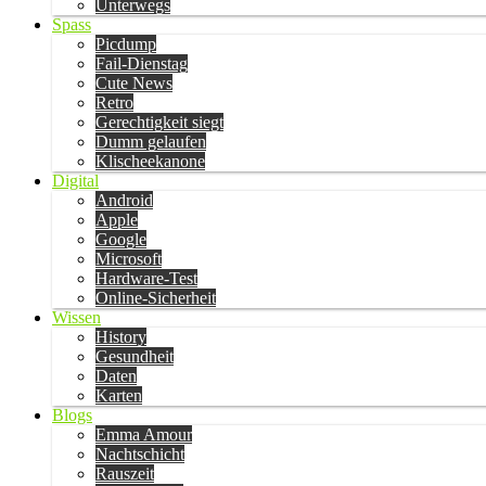
Unterwegs
Spass
Picdump
Fail-Dienstag
Cute News
Retro
Gerechtigkeit siegt
Dumm gelaufen
Klischeekanone
Digital
Android
Apple
Google
Microsoft
Hardware-Test
Online-Sicherheit
Wissen
History
Gesundheit
Daten
Karten
Blogs
Emma Amour
Nachtschicht
Rauszeit