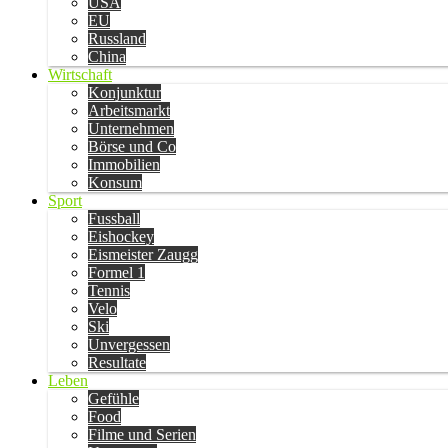
USA
EU
Russland
China
Wirtschaft
Konjunktur
Arbeitsmarkt
Unternehmen
Börse und Co
Immobilien
Konsum
Sport
Fussball
Eishockey
Eismeister Zaugg
Formel 1
Tennis
Velo
Ski
Unvergessen
Resultate
Leben
Gefühle
Food
Filme und Serien