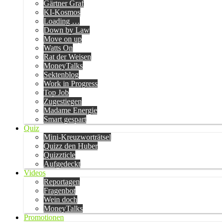
Gärtner Graf
KI-Kosmos
Loading …
Down by Law
Move on up
Watts On
Rat der Weisen
MoneyTalks
Sektenblog
Work in Progress
Top Job
Zugestiegen
Madame Energie
Smart gespart
Quiz
Mini-Kreuzworträtsel
Quizz den Huber
Quizzticle
Aufgedeckt
Videos
Reportagen
Fragenbot
Wein doch
MoneyTalks
Promotionen