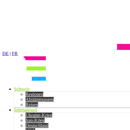
DE
|
FR
Schweiz
Regionen
Abstimmungen
Reisen
International
Ukraine-Krieg
Iran-Krieg
Deutschland