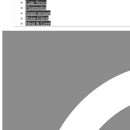
Gute News
Flugmodus
Smart gespart
Reise-Glück
Meat & Greet