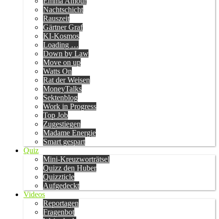
Emma Amour
Nachtschicht
Rauszeit
Gärtner Graf
KI-Kosmos
Loading …
Down by Law
Move on up
Watts On
Rat der Weisen
MoneyTalks
Sektenblog
Work in Progress
Top Job
Zugestiegen
Madame Energie
Smart gespart
Quiz
Mini-Kreuzworträtsel
Quizz den Huber
Quizzticle
Aufgedeckt
Videos
Reportagen
Fragenbot