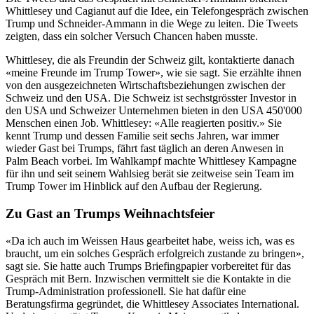
Whittlesey und Cagianut auf die Idee, ein Telefongespräch zwischen
Trump und Schneider-Ammann in die Wege zu leiten. Die Tweets
zeigten, dass ein solcher Versuch Chancen haben musste.
Whittlesey, die als Freundin der Schweiz gilt, kontaktierte danach
«meine Freunde im Trump Tower», wie sie sagt. Sie erzählte ihnen
von den ausgezeichneten Wirtschaftsbeziehungen zwischen der
Schweiz und den USA. Die Schweiz ist sechstgrösster Investor in
den USA und Schweizer Unternehmen bieten in den USA 450'000
Menschen einen Job. Whittlesey: «Alle reagierten positiv.» Sie
kennt Trump und dessen Familie seit sechs Jahren, war immer
wieder Gast bei Trumps, fährt fast täglich an deren Anwesen in
Palm Beach vorbei. Im Wahlkampf machte Whittlesey Kampagne
für ihn und seit seinem Wahlsieg berät sie zeitweise sein Team im
Trump Tower im Hinblick auf den Aufbau der Regierung.
Zu Gast an Trumps Weihnachtsfeier
«Da ich auch im Weissen Haus gearbeitet habe, weiss ich, was es
braucht, um ein solches Gespräch erfolgreich zustande zu bringen»,
sagt sie. Sie hatte auch Trumps Briefingpapier vorbereitet für das
Gespräch mit Bern. Inzwischen vermittelt sie die Kontakte in die
Trump-Administration professionell. Sie hat dafür eine
Beratungsfirma gegründet, die Whittlesey Associates International.