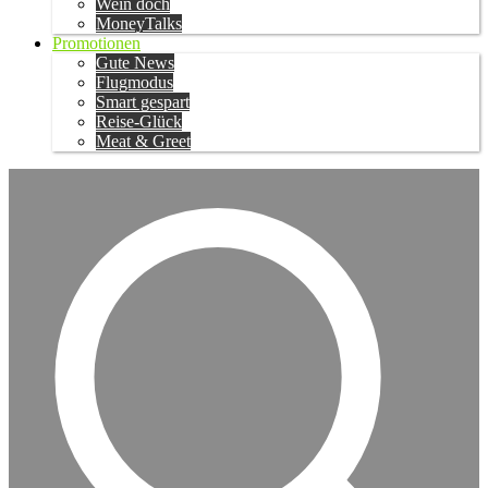
Wein doch
MoneyTalks
Promotionen
Gute News
Flugmodus
Smart gespart
Reise-Glück
Meat & Greet