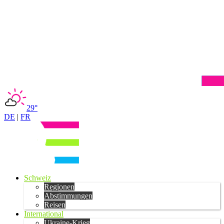
29°
DE
|
FR
Schweiz
Regionen
Abstimmungen
Reisen
International
Ukraine-Krieg