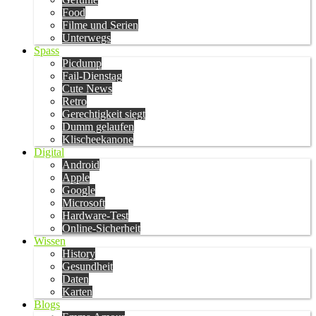
Food
Filme und Serien
Unterwegs
Spass
Picdump
Fail-Dienstag
Cute News
Retro
Gerechtigkeit siegt
Dumm gelaufen
Klischeekanone
Digital
Android
Apple
Google
Microsoft
Hardware-Test
Online-Sicherheit
Wissen
History
Gesundheit
Daten
Karten
Blogs