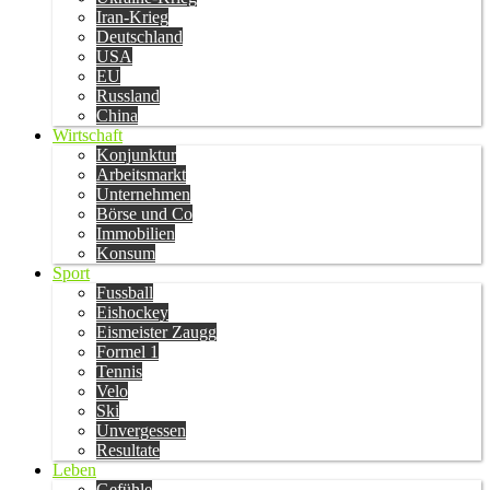
Iran-Krieg
Deutschland
USA
EU
Russland
China
Wirtschaft
Konjunktur
Arbeitsmarkt
Unternehmen
Börse und Co
Immobilien
Konsum
Sport
Fussball
Eishockey
Eismeister Zaugg
Formel 1
Tennis
Velo
Ski
Unvergessen
Resultate
Leben
Gefühle