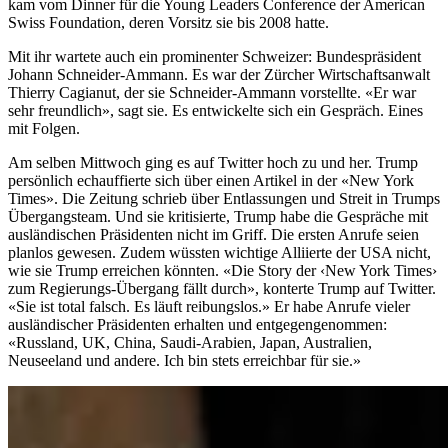
kam vom Dinner für die Young Leaders Conference der American
Swiss Foundation, deren Vorsitz sie bis 2008 hatte.
Mit ihr wartete auch ein prominenter Schweizer: Bundespräsident
Johann Schneider-Ammann. Es war der Zürcher Wirtschaftsanwalt
Thierry Cagianut, der sie Schneider-Ammann vorstellte. «Er war
sehr freundlich», sagt sie. Es entwickelte sich ein Gespräch. Eines
mit Folgen.
Am selben Mittwoch ging es auf Twitter hoch zu und her. Trump
persönlich echauffierte sich über einen Artikel in der «New York
Times». Die Zeitung schrieb über Entlassungen und Streit in Trumps
Übergangsteam. Und sie kritisierte, Trump habe die Gespräche mit
ausländischen Präsidenten nicht im Griff. Die ersten Anrufe seien
planlos gewesen. Zudem wüssten wichtige Alliierte der USA nicht,
wie sie Trump erreichen könnten. «Die Story der ‹New York Times›
zum Regierungs-Übergang fällt durch», konterte Trump auf Twitter.
«Sie ist total falsch. Es läuft reibungslos.» Er habe Anrufe vieler
ausländischer Präsidenten erhalten und entgegengenommen:
«Russland, UK, China, Saudi-Arabien, Japan, Australien,
Neuseeland und andere. Ich bin stets erreichbar für sie.»