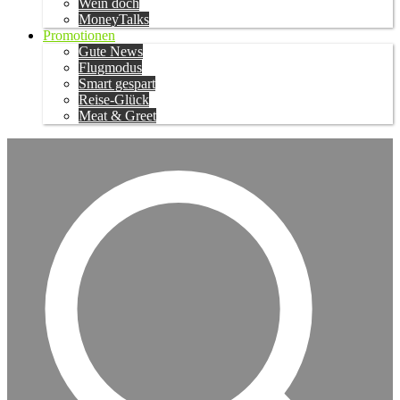
Wein doch
MoneyTalks
Promotionen
Gute News
Flugmodus
Smart gespart
Reise-Glück
Meat & Greet