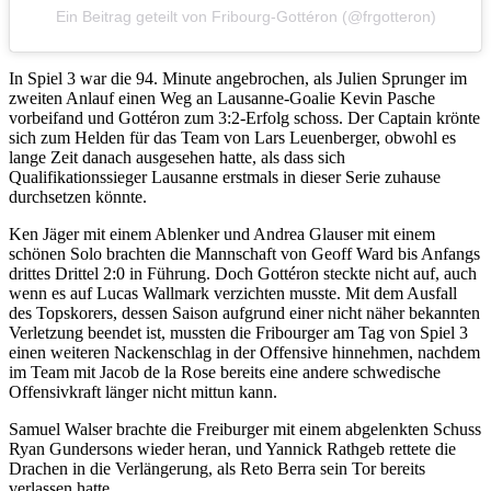
Ein Beitrag geteilt von Fribourg-Gottéron (@frgotteron)
In Spiel 3 war die 94. Minute angebrochen, als Julien Sprunger im
zweiten Anlauf einen Weg an Lausanne-Goalie Kevin Pasche
vorbeifand und Gottéron zum 3:2-Erfolg schoss. Der Captain krönte
sich zum Helden für das Team von Lars Leuenberger, obwohl es
lange Zeit danach ausgesehen hatte, als dass sich
Qualifikationssieger Lausanne erstmals in dieser Serie zuhause
durchsetzen könnte.
Ken Jäger mit einem Ablenker und Andrea Glauser mit einem
schönen Solo brachten die Mannschaft von Geoff Ward bis Anfangs
drittes Drittel 2:0 in Führung. Doch Gottéron steckte nicht auf, auch
wenn es auf Lucas Wallmark verzichten musste. Mit dem Ausfall
des Topskorers, dessen Saison aufgrund einer nicht näher bekannten
Verletzung beendet ist, mussten die Fribourger am Tag von Spiel 3
einen weiteren Nackenschlag in der Offensive hinnehmen, nachdem
im Team mit Jacob de la Rose bereits eine andere schwedische
Offensivkraft länger nicht mittun kann.
Samuel Walser brachte die Freiburger mit einem abgelenkten Schuss
Ryan Gundersons wieder heran, und Yannick Rathgeb rettete die
Drachen in die Verlängerung, als Reto Berra sein Tor bereits
verlassen hatte.