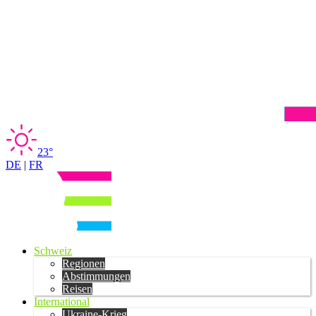
23°
DE
|
FR
Schweiz
Regionen
Abstimmungen
Reisen
International
Ukraine-Krieg