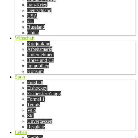
Iran-Krieg
Deutschland
USA
EU
Russland
China
Wirtschaft
Konjunktur
Arbeitsmarkt
Unternehmen
Börse und Co
Immobilien
Konsum
Sport
Fussball
Eishockey
Eismeister Zaugg
Formel 1
Tennis
Velo
Ski
Unvergessen
Resultate
Leben
Gefühle