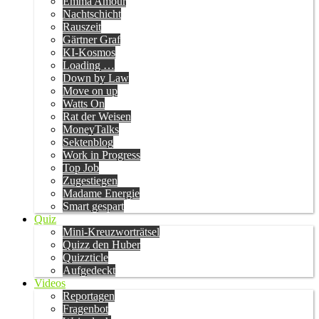
Emma Amour
Nachtschicht
Rauszeit
Gärtner Graf
KI-Kosmos
Loading …
Down by Law
Move on up
Watts On
Rat der Weisen
MoneyTalks
Sektenblog
Work in Progress
Top Job
Zugestiegen
Madame Energie
Smart gespart
Quiz
Mini-Kreuzworträtsel
Quizz den Huber
Quizzticle
Aufgedeckt
Videos
Reportagen
Fragenbot