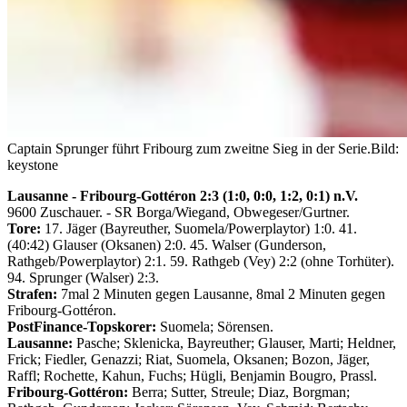
Captain Sprunger führt Fribourg zum zweitne Sieg in der Serie.
Bild:
keystone
Lausanne - Fribourg-Gottéron 2:3 (1:0, 0:0, 1:2, 0:1) n.V.
9600 Zuschauer. - SR Borga/Wiegand, Obwegeser/Gurtner.
Tore:
17. Jäger (Bayreuther, Suomela/Powerplaytor) 1:0. 41.
(40:42) Glauser (Oksanen) 2:0. 45. Walser (Gunderson,
Rathgeb/Powerplaytor) 2:1. 59. Rathgeb (Vey) 2:2 (ohne Torhüter).
94. Sprunger (Walser) 2:3.
Strafen:
7mal 2 Minuten gegen Lausanne, 8mal 2 Minuten gegen
Fribourg-Gottéron.
PostFinance-Topskorer:
Suomela; Sörensen.
Lausanne:
Pasche; Sklenicka, Bayreuther; Glauser, Marti; Heldner,
Frick; Fiedler, Genazzi; Riat, Suomela, Oksanen; Bozon, Jäger,
Raffl; Rochette, Kahun, Fuchs; Hügli, Benjamin Bougro, Prassl.
Fribourg-Gottéron:
Berra; Sutter, Streule; Diaz, Borgman;