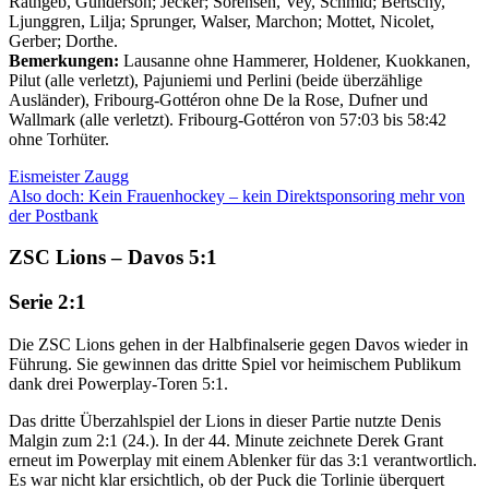
Rathgeb, Gunderson; Jecker; Sörensen, Vey, Schmid; Bertschy,
Ljunggren, Lilja; Sprunger, Walser, Marchon; Mottet, Nicolet,
Gerber; Dorthe.
Bemerkungen:
Lausanne ohne Hammerer, Holdener, Kuokkanen,
Pilut (alle verletzt), Pajuniemi und Perlini (beide überzählige
Ausländer), Fribourg-Gottéron ohne De la Rose, Dufner und
Wallmark (alle verletzt). Fribourg-Gottéron von 57:03 bis 58:42
ohne Torhüter.
Eismeister Zaugg
Also doch: Kein Frauenhockey – kein Direktsponsoring mehr von
der Postbank
ZSC Lions – Davos 5:1
Serie 2:1
Die ZSC Lions gehen in der Halbfinalserie gegen Davos wieder in
Führung. Sie gewinnen das dritte Spiel vor heimischem Publikum
dank drei Powerplay-Toren 5:1.
Das dritte Überzahlspiel der Lions in dieser Partie nutzte Denis
Malgin zum 2:1 (24.). In der 44. Minute zeichnete Derek Grant
erneut im Powerplay mit einem Ablenker für das 3:1 verantwortlich.
Es war nicht klar ersichtlich, ob der Puck die Torlinie überquert