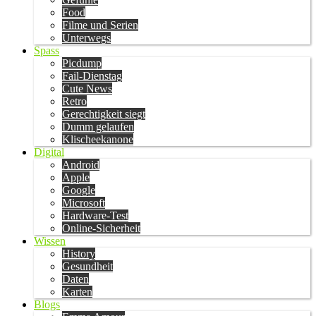
Food
Filme und Serien
Unterwegs
Spass
Picdump
Fail-Dienstag
Cute News
Retro
Gerechtigkeit siegt
Dumm gelaufen
Klischeekanone
Digital
Android
Apple
Google
Microsoft
Hardware-Test
Online-Sicherheit
Wissen
History
Gesundheit
Daten
Karten
Blogs