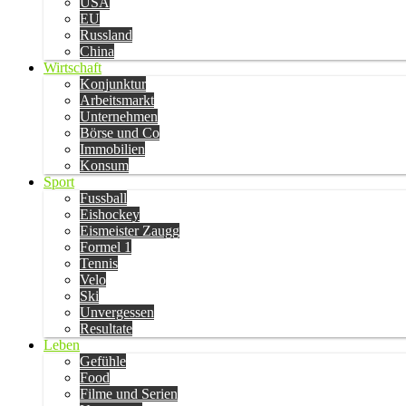
USA
EU
Russland
China
Wirtschaft
Konjunktur
Arbeitsmarkt
Unternehmen
Börse und Co
Immobilien
Konsum
Sport
Fussball
Eishockey
Eismeister Zaugg
Formel 1
Tennis
Velo
Ski
Unvergessen
Resultate
Leben
Gefühle
Food
Filme und Serien