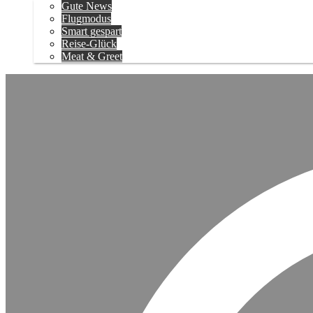
Gute News
Flugmodus
Smart gespart
Reise-Glück
Meat & Greet