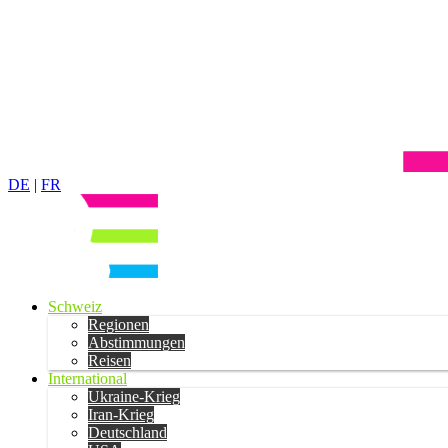
DE
|
FR
Schweiz
Regionen
Abstimmungen
Reisen
International
Ukraine-Krieg
Iran-Krieg
Deutschland