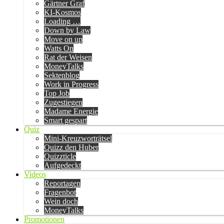
Gärtner Graf
KI-Kosmos
Loading …
Down by Law
Move on up
Watts On
Rat der Weisen
MoneyTalks
Sektenblog
Work in Progress
Top Job
Zugestiegen
Madame Energie
Smart gespart
Quiz
Mini-Kreuzworträtsel
Quizz den Huber
Quizzticle
Aufgedeckt
Videos
Reportagen
Fragenbot
Wein doch
MoneyTalks
Promotionen