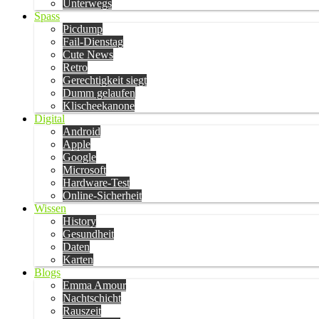
Unterwegs
Spass
Picdump
Fail-Dienstag
Cute News
Retro
Gerechtigkeit siegt
Dumm gelaufen
Klischeekanone
Digital
Android
Apple
Google
Microsoft
Hardware-Test
Online-Sicherheit
Wissen
History
Gesundheit
Daten
Karten
Blogs
Emma Amour
Nachtschicht
Rauszeit