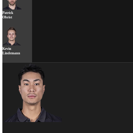
Patrick
Obrist
Kevin
Lindemann