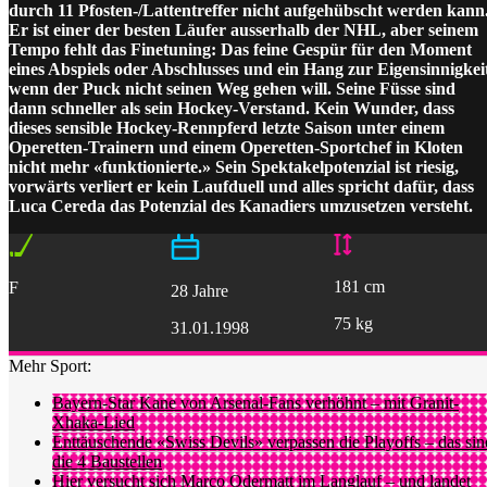
durch 11 Pfosten-/Lattentreffer nicht aufgehübscht werden kann
Er ist einer der besten Läufer ausserhalb der NHL, aber seinem
Tempo fehlt das Finetuning: Das feine Gespür für den Moment
eines Abspiels oder Abschlusses und ein Hang zur Eigensinnigkei
wenn der Puck nicht seinen Weg gehen will. Seine Füsse sind
dann schneller als sein Hockey-Verstand. Kein Wunder, dass
dieses sensible Hockey-Rennpferd letzte Saison unter einem
Operetten-Trainern und einem Operetten-Sportchef in Kloten
nicht mehr «funktionierte.» Sein Spektakelpotenzial ist riesig,
vorwärts verliert er kein Laufduell und alles spricht dafür, dass
Luca Cereda das Potenzial des Kanadiers umzusetzen versteht.
181 cm
F
28 Jahre
75 kg
31.01.1998
Mehr Sport:
Bayern-Star Kane von Arsenal-Fans verhöhnt – mit Granit-
Xhaka-Lied
Enttäuschende «Swiss Devils» verpassen die Playoffs – das sin
die 4 Baustellen
Hier versucht sich Marco Odermatt im Langlauf – und landet