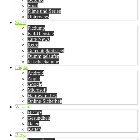
Food
Filme und Serien
Unterwegs
Spass
Picdump
Fail-Dienstag
Cute News
Retro
Gerechtigkeit siegt
Dumm gelaufen
Klischeekanone
Digital
Android
Apple
Google
Microsoft
Hardware-Test
Online-Sicherheit
Wissen
History
Gesundheit
Daten
Karten
Blogs