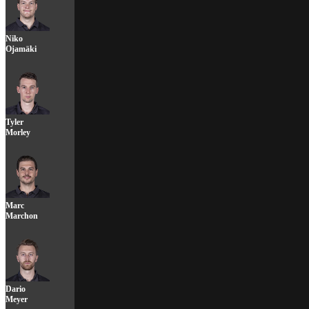
Niko
Ojamäki
Tyler
Morley
Marc
Marchon
Dario
Meyer