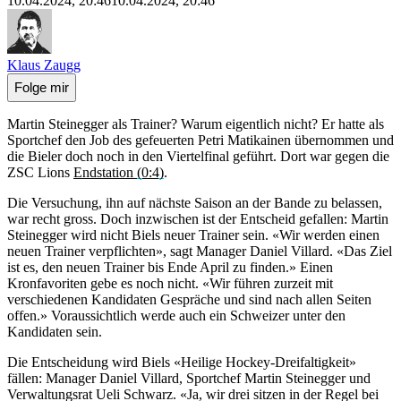
10.04.2024, 20:46
10.04.2024, 20:46
Klaus Zaugg
Folge mir
Martin Steinegger als Trainer? Warum eigentlich nicht? Er hatte als
Sportchef den Job des gefeuerten Petri Matikainen übernommen und
die Bieler doch noch in den Viertelfinal geführt. Dort war gegen die
ZSC Lions
Endstation (0:4)
.
Die Versuchung, ihn auf nächste Saison an der Bande zu belassen,
war recht gross. Doch inzwischen ist der Entscheid gefallen: Martin
Steinegger wird nicht Biels neuer Trainer sein. «Wir werden einen
neuen Trainer verpflichten», sagt Manager Daniel Villard. «Das Ziel
ist es, den neuen Trainer bis Ende April zu finden.» Einen
Kronfavoriten gebe es noch nicht. «Wir führen zurzeit mit
verschiedenen Kandidaten Gespräche und sind nach allen Seiten
offen.» Voraussichtlich werde auch ein Schweizer unter den
Kandidaten sein.
Die Entscheidung wird Biels «Heilige Hockey-Dreifaltigkeit»
fällen: Manager Daniel Villard, Sportchef Martin Steinegger und
Verwaltungsrat Ueli Schwarz. «Ja, wir drei sitzen in der Regel bei