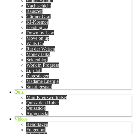
Emma Amour
Nachtschicht
Rauszeit
Gärtner Graf
KI-Kosmos
Loading …
Down by Law
Move on up
Watts On
Rat der Weisen
MoneyTalks
Sektenblog
Work in Progress
Top Job
Zugestiegen
Madame Energie
Smart gespart
Quiz
Mini-Kreuzworträtsel
Quizz den Huber
Quizzticle
Aufgedeckt
Videos
Reportagen
Fragenbot