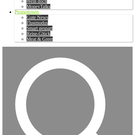
Wein doch
MoneyTalks
Promotionen
Gute News
Flugmodus
Smart gespart
Reise-Glück
Meat & Greet