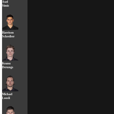
Axel
Simic
Harrison
Schreiber
Keanu
Derungs
Michael
Loosli