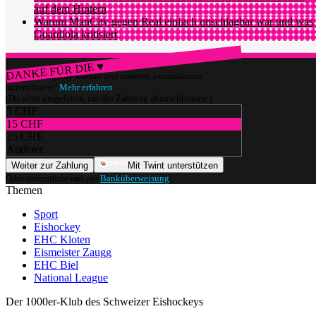
auf dem Hintern
Warum ManCity gegen Real einfach unschlagbar war und was
Guardiola kritisiert
DANKE FÜR DIE ♥
Würdest du gerne watson und unseren Journalismus
unterstützen?
Mehr erfahren
(Du wirst umgeleitet, um die Zahlung abzuschliessen.)
5 CHF
15 CHF
25 CHF
Anderer
Weiter zur Zahlung
Mit Twint unterstützen
Oder unterstütze uns per
Banküberweisung
.
Themen
Sport
Eishockey
EHC Kloten
Eismeister Zaugg
EHC Biel
National League
Der 1000er-Klub des Schweizer Eishockeys