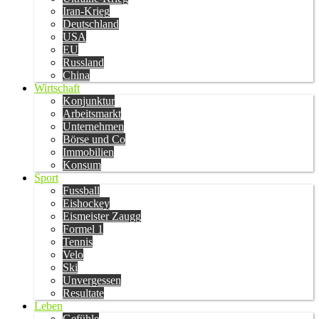
Iran-Krieg
Deutschland
USA
EU
Russland
China
Wirtschaft
Konjunktur
Arbeitsmarkt
Unternehmen
Börse und Co
Immobilien
Konsum
Sport
Fussball
Eishockey
Eismeister Zaugg
Formel 1
Tennis
Velo
Ski
Unvergessen
Resultate
Leben
Gefühle