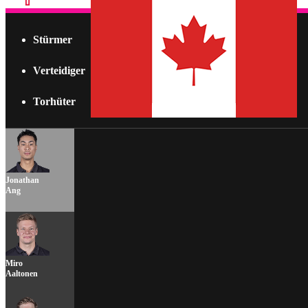
Stürmer
Verteidiger
Torhüter
Jonathan
Ang
Miro
Aaltonen