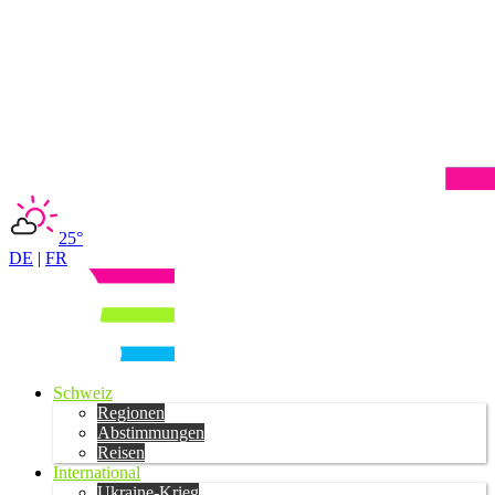
25°
DE
|
FR
Schweiz
Regionen
Abstimmungen
Reisen
International
Ukraine-Krieg