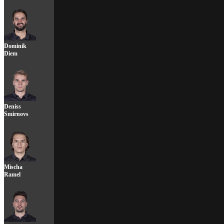
Dominik
Diem
Deniss
Smirnovs
Mischa
Ramel