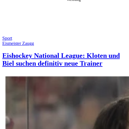
Sport
Eismeister Zaugg
Eishockey National League: Kloten und
Biel suchen definitiv neue Trainer