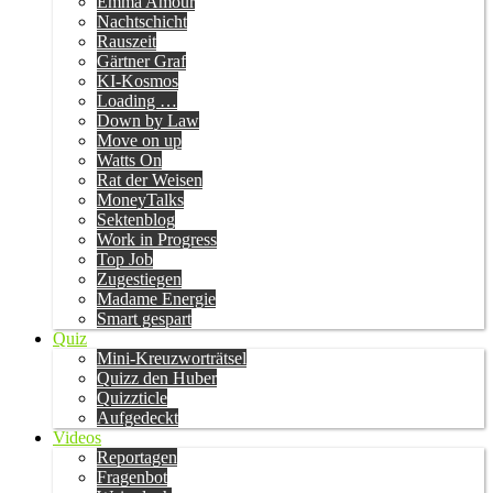
Emma Amour
Nachtschicht
Rauszeit
Gärtner Graf
KI-Kosmos
Loading …
Down by Law
Move on up
Watts On
Rat der Weisen
MoneyTalks
Sektenblog
Work in Progress
Top Job
Zugestiegen
Madame Energie
Smart gespart
Quiz
Mini-Kreuzworträtsel
Quizz den Huber
Quizzticle
Aufgedeckt
Videos
Reportagen
Fragenbot