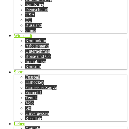
Iran-Krieg
Deutschland
USA
EU
Russland
China
Wirtschaft
Konjunktur
Arbeitsmarkt
Unternehmen
Börse und Co
Immobilien
Konsum
Sport
Fussball
Eishockey
Eismeister Zaugg
Formel 1
Tennis
Velo
Ski
Unvergessen
Resultate
Leben
Gefühle