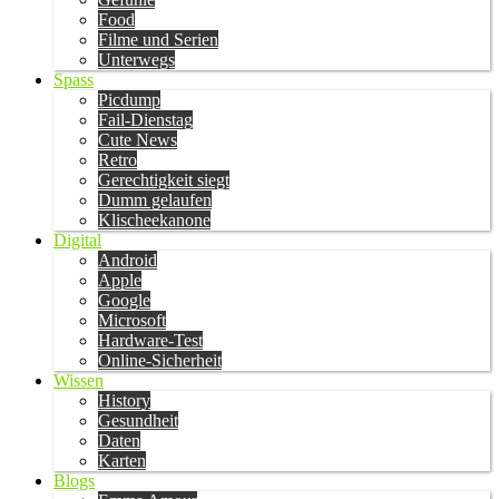
Food
Filme und Serien
Unterwegs
Spass
Picdump
Fail-Dienstag
Cute News
Retro
Gerechtigkeit siegt
Dumm gelaufen
Klischeekanone
Digital
Android
Apple
Google
Microsoft
Hardware-Test
Online-Sicherheit
Wissen
History
Gesundheit
Daten
Karten
Blogs