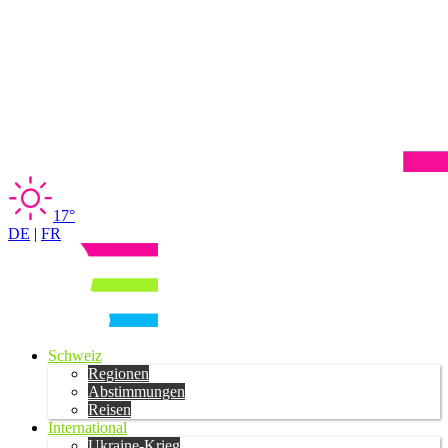
17°
DE
|
FR
Schweiz
Regionen
Abstimmungen
Reisen
International
Ukraine-Krieg