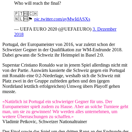
Who will reach the final?
🇵🇹🆚🇨🇭
🇳🇱🆚🏴󠁧󠁢󠁥󠁮󠁧󠁿
pic.twitter.com/ayMwIdASXs
— UEFA EURO 2020 (@UEFAEURO)
3. Dezember
2018
Portugal, der Europameister von 2016, war zuletzt schon der
Schweizer Gegner in der Qualifikation zur WM-Endrunde 2018.
Dabei gewann die Schweiz ihr Heimspiel in Basel 2:0.
Superstar Cristiano Ronaldo war in jenem Spiel allerdings nicht mit
von der Partie. Auswärts kassierte die Schweiz gegen ein Portugal
mit Ronaldo eine 0:2-Niederlage, weshalb sich die Schweiz mit
Platz zwei in der Gruppe zufrieden geben und den (gegen
Nordirland letztlich erfolgreichen) Umweg übers Playoff gehen
musste.
«Natürlich ist Portugal ein schwieriger Gegner für uns. Der
Europameister spielt zudem zu Hause. Aber an solche Turniere geht
man, um sie zu gewinnen! Wir werden alles unternehmen, um
weitere Überraschungen zu schaffen.»
Vladimir Petkovic, Schweizer Nationaltrainer
Der Final sowie das Spiel um den dritten Rang an der Endrunde der