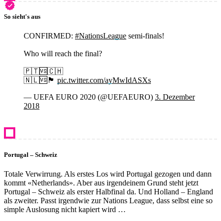
So sieht's aus
CONFIRMED:
#NationsLeague
semi-finals!
Who will reach the final?
🇵🇹🆚🇨🇭
🇳🇱🆚🏴󠁧󠁢󠁥󠁮󠁧󠁿
pic.twitter.com/ayMwIdASXs
— UEFA EURO 2020 (@UEFAEURO)
3. Dezember
2018
Portugal – Schweiz
Totale Verwirrung. Als erstes Los wird Portugal gezogen und dann
kommt «Netherlands». Aber aus irgendeinem Grund steht jetzt
Portugal – Schweiz als erster Halbfinal da. Und Holland – England
als zweiter. Passt irgendwie zur Nations League, dass selbst eine so
simple Auslosung nicht kapiert wird …