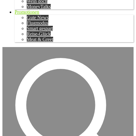
Wein doch
MoneyTalks
Promotionen
Gute News
Flugmodus
Smart gespart
Reise-Glück
Meat & Greet