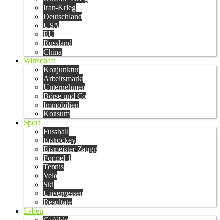
Iran-Krieg
Deutschland
USA
EU
Russland
China
Wirtschaft
Konjunktur
Arbeitsmarkt
Unternehmen
Börse und Co
Immobilien
Konsum
Sport
Fussball
Eishockey
Eismeister Zaugg
Formel 1
Tennis
Velo
Ski
Unvergessen
Resultate
Leben
Gefühle