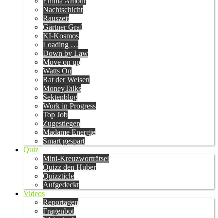
Emma Amour
Nachtschicht
Rauszeit
Gärtner Graf
KI-Kosmos
Loading …
Down by Law
Move on up
Watts On
Rat der Weisen
MoneyTalks
Sektenblog
Work in Progress
Top Job
Zugestiegen
Madame Energie
Smart gespart
Quiz
Mini-Kreuzworträtsel
Quizz den Huber
Quizzticle
Aufgedeckt
Videos
Reportagen
Fragenbot