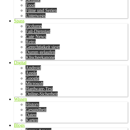
Food
Filme und Serien
Unterwegs
Spass
Picdump
Fail-Dienstag
Cute News
Retro
Gerechtigkeit siegt
Dumm gelaufen
Klischeekanone
Digital
Android
Apple
Google
Microsoft
Hardware-Test
Online-Sicherheit
Wissen
History
Gesundheit
Daten
Karten
Blogs