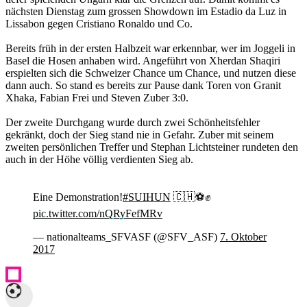
nächsten Dienstag zum grossen Showdown im Estadio da Luz in
Lissabon gegen Cristiano Ronaldo und Co.
Bereits früh in der ersten Halbzeit war erkennbar, wer im Joggeli in
Basel die Hosen anhaben wird. Angeführt von Xherdan Shaqiri
erspielten sich die Schweizer Chance um Chance, und nutzen diese
dann auch. So stand es bereits zur Pause dank Toren von Granit
Xhaka, Fabian Frei und Steven Zuber 3:0.
Der zweite Durchgang wurde durch zwei Schönheitsfehler
gekränkt, doch der Sieg stand nie in Gefahr. Zuber mit seinem
zweiten persönlichen Treffer und Stephan Lichtsteiner rundeten den
auch in der Höhe völlig verdienten Sieg ab.
Eine Demonstration!
#SUIHUN
🇨🇭⚽️✊
pic.twitter.com/nQRyFefMRv
— nationalteams_SFVASF (@SFV_ASF)
7. Oktober
2017