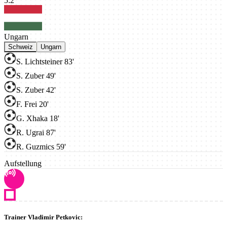
5
:
2
Ungarn
Schweiz
Ungarn
S. Lichtsteiner 83'
S. Zuber 49'
S. Zuber 42'
F. Frei 20'
G. Xhaka 18'
R. Ugrai 87'
R. Guzmics 59'
Aufstellung
Trainer Vladimir Petkovic: