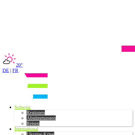
20°
DE
|
FR
Schweiz
Regionen
Abstimmungen
Reisen
International
Ukraine-Krieg