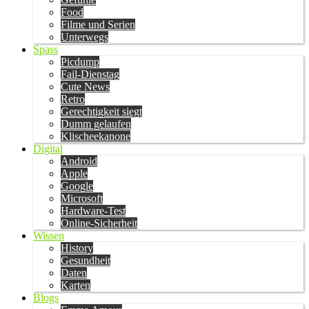
Food
Filme und Serien
Unterwegs
Spass
Picdump
Fail-Dienstag
Cute News
Retro
Gerechtigkeit siegt
Dumm gelaufen
Klischeekanone
Digital
Android
Apple
Google
Microsoft
Hardware-Test
Online-Sicherheit
Wissen
History
Gesundheit
Daten
Karten
Blogs