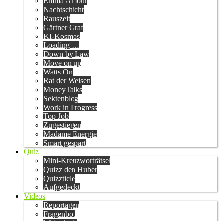
Emma Amour
Nachtschicht
Rauszeit
Gärtner Graf
KI-Kosmos
Loading …
Down by Law
Move on up
Watts On
Rat der Weisen
MoneyTalks
Sektenblog
Work in Progress
Top Job
Zugestiegen
Madame Energie
Smart gespart
Quiz
Mini-Kreuzworträtsel
Quizz den Huber
Quizzticle
Aufgedeckt
Videos
Reportagen
Fragenbot