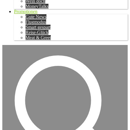
Wein doch
MoneyTalks
Promotionen
Gute News
Flugmodus
Smart gespart
Reise-Glück
Meat & Greet