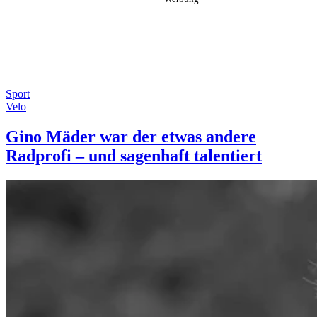
Sport
Velo
Gino Mäder war der etwas andere
Radprofi – und sagenhaft talentiert