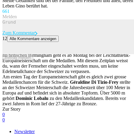
Meine Gedanken sind bei der Familie, den Freunden und allen, deren
Leben Gino berührt hat.
66
1
Melden
Zum Kommentar
12
Alle Kommentare anzeigen
Leichtathletik-EM: An diesen Abenden kämpfen Schweizer um
Medaillen
Im britischen Birmingham geht es ab Montag bei der Leichtathletik-
Beitrag melden
Europameisterschaft um die Medaillen. Mit diesem Zeitplan weisst
du, wann der Fernseher eingeschaltet werden muss, um keine
Edelmetallchance der Schweizer zu verpassen.
Am ersten Tag der Europameisterschaft gibt es gleich zwei grosse
Medaillenchancen für die Schweiz.
Géraldine Di Tizio-Frey
stellte
an der Schweizer Meisterschaft die Jahresbestzeit über 100 Meter in
Europa auf und befindet sich in absoluter Topform. Über 5000 m
gehört
Dominic Lobalu
zu den Medaillenkandidaten. Bereits vor
zwei Jahren in Rom lief der 27-Jährige zu Bronze.
Zur Story
0
0
Newsletter