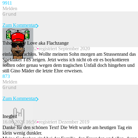
99
11
Melden
Zum Kommentar
Tsherish De Love aka Flachzange
16.06.2023 16:32
registriert September 2020
Beitrag melden
einfach sprachlos. Wollte meinem Sohn morgen am Strassenrand das
Spektakel TdS zeigen. Jetzt weiss ich nicht ob eir es boykottieren
sollten oder genau wegen dem tragischen Unfall doch hingehen und
still Gino Mäder die letzte Ehre erweisen.
87
3
Melden
Zum Kommentar
Inegleit
16.06.2023 16:56
registriert Dezember 2019
Beitrag melden
Danke für den schönen Text! Die Welt wurde am heutigen Tag ein
klein wenig dunkler.