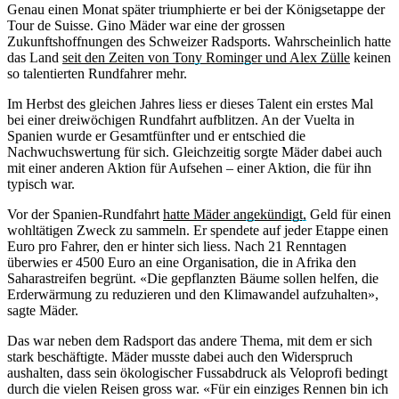
Genau einen Monat später triumphierte er bei der Königsetappe der
Tour de Suisse. Gino Mäder war eine der grossen
Zukunftshoffnungen des Schweizer Radsports. Wahrscheinlich hatte
das Land
seit den Zeiten von Tony Rominger und Alex Zülle
keinen
so talentierten Rundfahrer mehr.
Im Herbst des gleichen Jahres liess er dieses Talent ein erstes Mal
bei einer dreiwöchigen Rundfahrt aufblitzen. An der Vuelta in
Spanien wurde er Gesamtfünfter und er entschied die
Nachwuchswertung für sich. Gleichzeitig sorgte Mäder dabei auch
mit einer anderen Aktion für Aufsehen – einer Aktion, die für ihn
typisch war.
Vor der Spanien-Rundfahrt
hatte Mäder angekündigt,
Geld für einen
wohltätigen Zweck zu sammeln. Er spendete auf jeder Etappe einen
Euro pro Fahrer, den er hinter sich liess. Nach 21 Renntagen
überwies er 4500 Euro an eine Organisation, die in Afrika den
Saharastreifen begrünt. «Die gepflanzten Bäume sollen helfen, die
Erderwärmung zu reduzieren und den Klimawandel aufzuhalten»,
sagte Mäder.
Das war neben dem Radsport das andere Thema, mit dem er sich
stark beschäftigte. Mäder musste dabei auch den Widerspruch
aushalten, dass sein ökologischer Fussabdruck als Veloprofi bedingt
durch die vielen Reisen gross war. «Für ein einziges Rennen bin ich