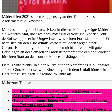
Mäder feiert 2021 seinen Etappensieg an der Tour de Suisse in
Andermatt.
Bild: keystone
Mit Gesamtrang 5 bei Paris–Nizza in diesem Frühling zeigte Mäder
ein weiteres Mal, über welches Potenzial er verfügte. Vor der Tour
de Suisse tappte er im Ungewissen, was seinen Formstand betraf. Er
hatte sich für den Giro d'Italia vorbereitet, doch wegen einer
Corona-Erkrankung konnte er in Italien nicht antreten. Mit guten
Leistungen an der Schweizer Landesrundfahrt hätte er sich vielleicht
für einen Start an der Tour de France aufdrängen können.
Daraus wird nichts. In einer Kurve auf der Abfahrt des Albulapasses
stürzte Gino Mäder schwer. Einen Tag nach dem Unfall hörte sein
Herz auf zu schlagen. Er wurde 26 Jahre alt.
Mehr zum Thema:
TdS-Rennarzt schildert die Minuten nach Mäders Unfall:
«Verletzungen waren in Kopfnähe»
«Heute und für immer fahren wir für dich» – die Reaktionen
zum Tod von Gino Mäder
Fataler Sturz an der Tour de Suisse: Radprofi Gino Mäder ist to