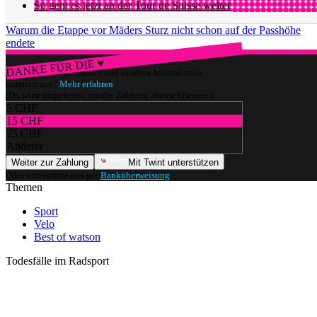
So geht es jetzt an der Tour de Suisse weiter
Warum die Etappe vor Mäders Sturz nicht schon auf der Passhöhe
endete
DANKE FÜR DIE ♥
Würdest du gerne watson und unseren Journalismus
unterstützen?
Mehr erfahren
(Du wirst umgeleitet, um die Zahlung abzuschliessen.)
5 CHF
15 CHF
25 CHF
Anderer
Weiter zur Zahlung
Mit Twint unterstützen
Oder unterstütze uns per
Banküberweisung
.
Themen
Sport
Velo
Best of watson
Todesfälle im Radsport