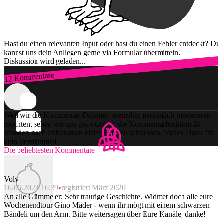
Hast du einen relevanten Input oder hast du einen Fehler entdeckt? D
kannst uns dein Anliegen gerne via Formular übermitteln.
Diskussion wird geladen...
12 Kommentare
Zum Login
Weil wir die Kommentar-Debatten weiterhin persönlich moderieren
möchten, sehen wir uns gezwungen, die Kommentarfunktion 24
Stunden nach Publikation einer Story zu schliessen. Vielen Dank für
dein Verständnis!
Die beliebtesten Kommentare
Volv
16.06.2023 16:39
registriert März 2020
An alle Gümmeler: Sehr traurige Geschichte. Widmet doch alle eure
Wochenendtour Gino Mäder - wenn ihr mögt mit einem schwarzen
Bändeli um den Arm. Bitte weitersagen über Eure Kanäle, danke!