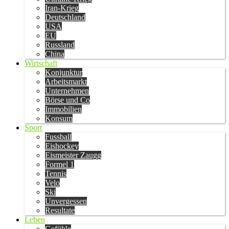
Iran-Krieg
Deutschland
USA
EU
Russland
China
Wirtschaft
Konjunktur
Arbeitsmarkt
Unternehmen
Börse und Co
Immobilien
Konsum
Sport
Fussball
Eishockey
Eismeister Zaugg
Formel 1
Tennis
Velo
Ski
Unvergessen
Resultate
Leben
Gefühle