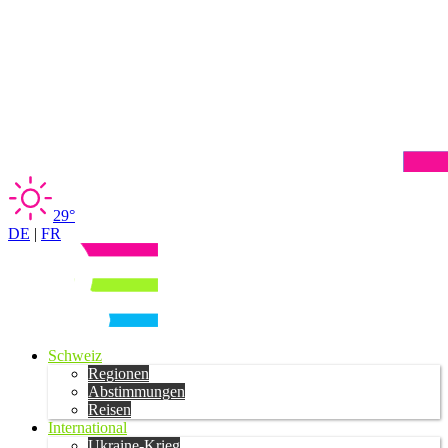
29°
DE
|
FR
Schweiz
Regionen
Abstimmungen
Reisen
International
Ukraine-Krieg