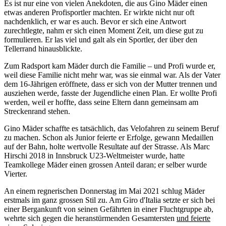
Es ist nur eine von vielen Anekdoten, die aus Gino Mäder einen
etwas anderen Profisportler machten. Er wirkte nicht nur oft
nachdenklich, er war es auch. Bevor er sich eine Antwort
zurechtlegte, nahm er sich einen Moment Zeit, um diese gut zu
formulieren. Er las viel und galt als ein Sportler, der über den
Tellerrand hinausblickte.
Zum Radsport kam Mäder durch die Familie – und Profi wurde er,
weil diese Familie nicht mehr war, was sie einmal war. Als der Vater
dem 16-Jährigen eröffnete, dass er sich von der Mutter trennen und
ausziehen werde, fasste der Jugendliche einen Plan. Er wollte Profi
werden, weil er hoffte, dass seine Eltern dann gemeinsam am
Streckenrand stehen.
Gino Mäder schaffte es tatsächlich, das Velofahren zu seinem Beruf
zu machen. Schon als Junior feierte er Erfolge, gewann Medaillen
auf der Bahn, holte wertvolle Resultate auf der Strasse. Als Marc
Hirschi 2018 in Innsbruck U23-Weltmeister wurde, hatte
Teamkollege Mäder einen grossen Anteil daran; er selber wurde
Vierter.
An einem regnerischen Donnerstag im Mai 2021 schlug Mäder
erstmals im ganz grossen Stil zu. Am Giro d'Italia setzte er sich bei
einer Bergankunft von seinen Gefährten in einer Fluchtgruppe ab,
wehrte sich gegen die heranstürmenden Gesamtersten
und feierte