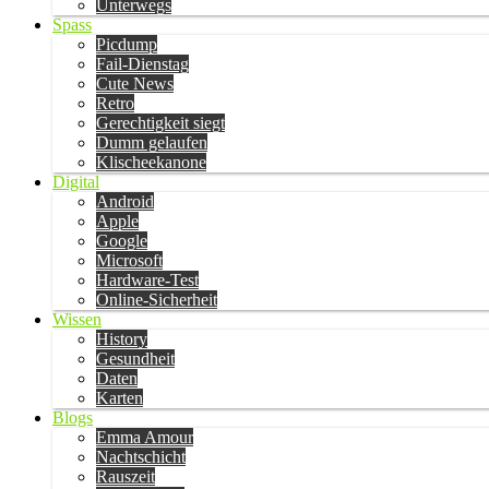
Unterwegs
Spass
Picdump
Fail-Dienstag
Cute News
Retro
Gerechtigkeit siegt
Dumm gelaufen
Klischeekanone
Digital
Android
Apple
Google
Microsoft
Hardware-Test
Online-Sicherheit
Wissen
History
Gesundheit
Daten
Karten
Blogs
Emma Amour
Nachtschicht
Rauszeit