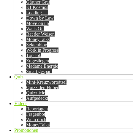
Gärtner Graf
KI-Kosmos
Loading …
Down by Law
Move on up
Watts On
Rat der Weisen
MoneyTalks
Sektenblog
Work in Progress
Top Job
Zugestiegen
Madame Energie
Smart gespart
Quiz
Mini-Kreuzworträtsel
Quizz den Huber
Quizzticle
Aufgedeckt
Videos
Reportagen
Fragenbot
Wein doch
MoneyTalks
Promotionen