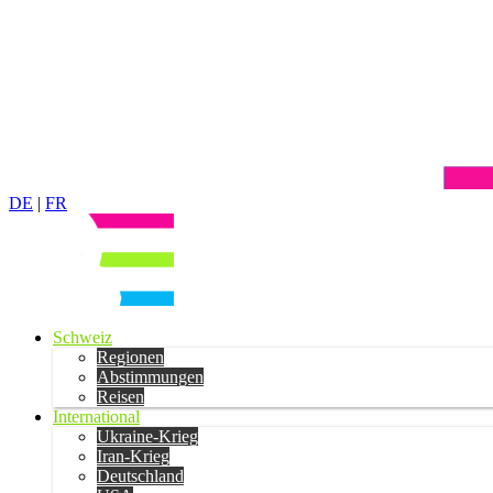
DE
|
FR
Schweiz
Regionen
Abstimmungen
Reisen
International
Ukraine-Krieg
Iran-Krieg
Deutschland