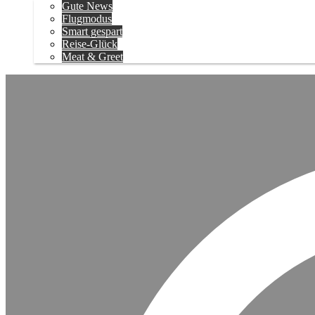
Gute News
Flugmodus
Smart gespart
Reise-Glück
Meat & Greet