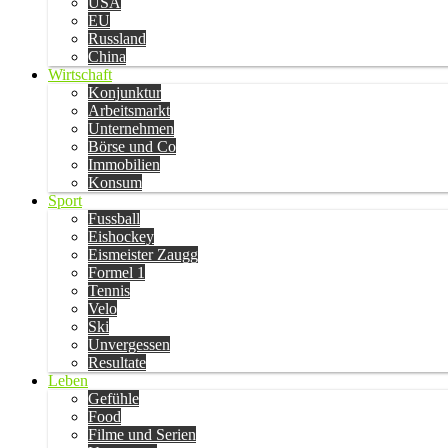
USA
EU
Russland
China
Wirtschaft
Konjunktur
Arbeitsmarkt
Unternehmen
Börse und Co
Immobilien
Konsum
Sport
Fussball
Eishockey
Eismeister Zaugg
Formel 1
Tennis
Velo
Ski
Unvergessen
Resultate
Leben
Gefühle
Food
Filme und Serien