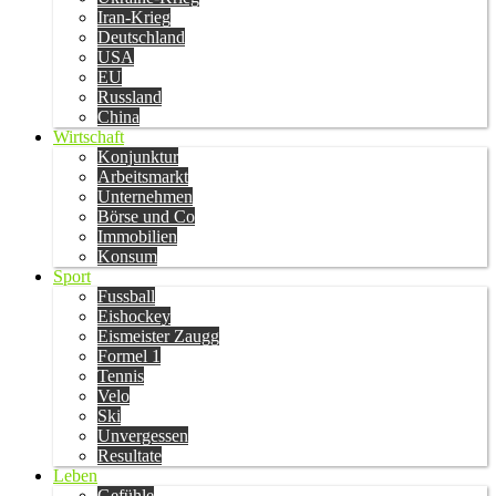
Iran-Krieg
Deutschland
USA
EU
Russland
China
Wirtschaft
Konjunktur
Arbeitsmarkt
Unternehmen
Börse und Co
Immobilien
Konsum
Sport
Fussball
Eishockey
Eismeister Zaugg
Formel 1
Tennis
Velo
Ski
Unvergessen
Resultate
Leben
Gefühle