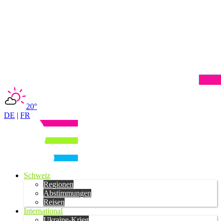
20°
DE
|
FR
Schweiz
Regionen
Abstimmungen
Reisen
International
Ukraine-Krieg