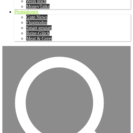
Wein doch
MoneyTalks
Promotionen
Gute News
Flugmodus
Smart gespart
Reise-Glück
Meat & Greet