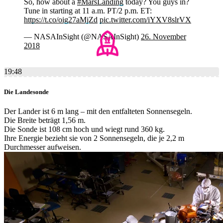
So, how about a
#MarsLanding
today? You guys in?
Tune in starting at 11 a.m. PT/2 p.m. ET:
https://t.co/oig27aMjZd
pic.twitter.com/iYXV8slrVX
— NASAInSight (@NASAInSight)
26. November
2018
19:48
Die Landesonde
Der Lander ist 6 m lang – mit den entfalteten Sonnensegeln.
Die Breite beträgt 1,56 m.
Die Sonde ist 108 cm hoch und wiegt rund 360 kg.
Ihre Energie bezieht sie von 2 Sonnensegeln, die je 2,2 m
Durchmesser aufweisen.