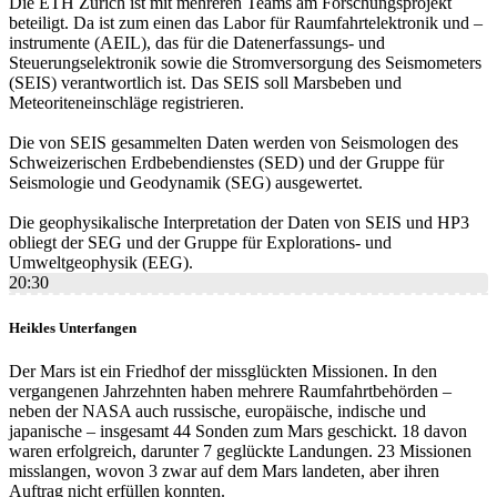
Die ETH Zürich ist mit mehreren Teams am Forschungsprojekt
beteiligt. Da ist zum einen das Labor für Raumfahrtelektronik und –
instrumente (AEIL), das für die Datenerfassungs- und
Steuerungselektronik sowie die Stromversorgung des Seismometers
(SEIS) verantwortlich ist. Das SEIS soll Marsbeben und
Meteoriteneinschläge registrieren.
Die von SEIS gesammelten Daten werden von Seismologen des
Schweizerischen Erdbebendienstes (SED) und der Gruppe für
Seismologie und Geodynamik (SEG) ausgewertet.
Die geophysikalische Interpretation der Daten von SEIS und HP3
obliegt der SEG und der Gruppe für Explorations- und
Umweltgeophysik (EEG).
20:30
Heikles Unterfangen
Der Mars ist ein Friedhof der missglückten Missionen. In den
vergangenen Jahrzehnten haben mehrere Raumfahrtbehörden –
neben der NASA auch russische, europäische, indische und
japanische – insgesamt 44 Sonden zum Mars geschickt. 18 davon
waren erfolgreich, darunter 7 geglückte Landungen. 23 Missionen
misslangen, wovon 3 zwar auf dem Mars landeten, aber ihren
Auftrag nicht erfüllen konnten.