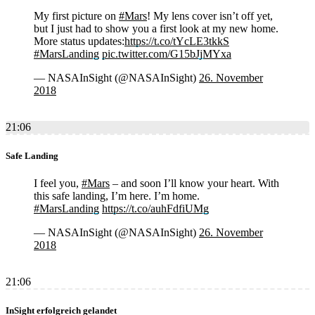
My first picture on
#Mars
! My lens cover isn’t off yet,
but I just had to show you a first look at my new home.
More status updates:
https://t.co/tYcLE3tkkS
#MarsLanding
pic.twitter.com/G15bJjMYxa
— NASAInSight (@NASAInSight)
26. November
2018
21:06
Safe Landing
I feel you,
#Mars
– and soon I’ll know your heart. With
this safe landing, I’m here. I’m home.
#MarsLanding
https://t.co/auhFdfiUMg
— NASAInSight (@NASAInSight)
26. November
2018
21:06
InSight erfolgreich gelandet