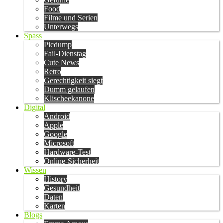
Food
Filme und Serien
Unterwegs
Spass
Picdump
Fail-Dienstag
Cute News
Retro
Gerechtigkeit siegt
Dumm gelaufen
Klischeekanone
Digital
Android
Apple
Google
Microsoft
Hardware-Test
Online-Sicherheit
Wissen
History
Gesundheit
Daten
Karten
Blogs