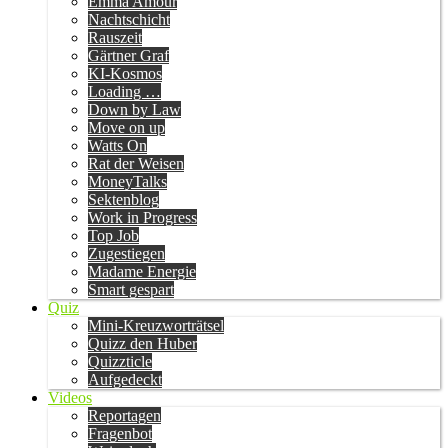
Emma Amour
Nachtschicht
Rauszeit
Gärtner Graf
KI-Kosmos
Loading …
Down by Law
Move on up
Watts On
Rat der Weisen
MoneyTalks
Sektenblog
Work in Progress
Top Job
Zugestiegen
Madame Energie
Smart gespart
Quiz
Mini-Kreuzworträtsel
Quizz den Huber
Quizzticle
Aufgedeckt
Videos
Reportagen
Fragenbot