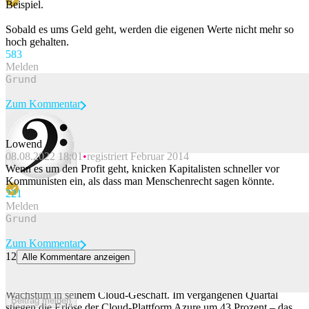
Beispiel.
Sobald es ums Geld geht, werden die eigenen Werte nicht mehr so
hoch gehalten.
58
3
Melden
Zum Kommentar
Lowend
08.08.2022 18:01
registriert Februar 2014
Beitrag melden
Wenn es um den Profit geht, knicken Kapitalisten schneller vor
Kommunisten ein, als dass man Menschenrecht sagen könnte.
22
1
Melden
Zum Kommentar
12
Alle Kommentare anzeigen
Microsoft mit stärkstem Cloud-Wachstum seit Jahren
Der Software-Riese Microsoft profitiert von einem beschleunigten
Wachstum in seinem Cloud-Geschäft. Im vergangenen Quartal
Beitrag melden
stiegen die Erlöse der Cloud-Plattform Azure um 43 Prozent – das