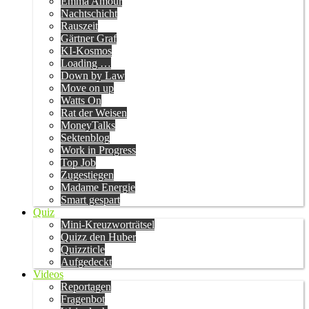
Emma Amour
Nachtschicht
Rauszeit
Gärtner Graf
KI-Kosmos
Loading …
Down by Law
Move on up
Watts On
Rat der Weisen
MoneyTalks
Sektenblog
Work in Progress
Top Job
Zugestiegen
Madame Energie
Smart gespart
Quiz
Mini-Kreuzworträtsel
Quizz den Huber
Quizzticle
Aufgedeckt
Videos
Reportagen
Fragenbot