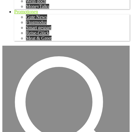
Wein doch
MoneyTalks
Promotionen
Gute News
Flugmodus
Smart gespart
Reise-Glück
Meat & Greet