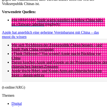
Volksrepublik Chinas ist.
Verwendete Quellen:
asia.nikkei.com:
Apple warns suppliers to follow China rules
on «Taiwan» labeling
(englisch)
Apple hat angeblich eine geheime Vereinbarung mit China – das
musst du wissen
Wie sich Techfirmen der Zensurpolitik Chinas beugen – und
South Park China verspottet
«Think Different»? Von wegen! Apple macht Bückling vor
China
Darum kuschen Apple und Google an der Propagandashow de
chinesischen Internet-Zensoren
Apple löscht Bibel- und Koran-Apps aus chinesischem App
Store – darum geht es
(t-online/ARG)
Themen
Digital