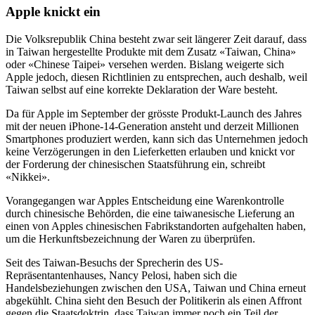
Apple knickt ein
Die Volksrepublik China besteht zwar seit längerer Zeit darauf, dass
in Taiwan hergestellte Produkte mit dem Zusatz «Taiwan, China»
oder «Chinese Taipei» versehen werden. Bislang weigerte sich
Apple jedoch, diesen Richtlinien zu entsprechen, auch deshalb, weil
Taiwan selbst auf eine korrekte Deklaration der Ware besteht.
Da für Apple im September der grösste Produkt-Launch des Jahres
mit der neuen iPhone-14-Generation ansteht und derzeit Millionen
Smartphones produziert werden, kann sich das Unternehmen jedoch
keine Verzögerungen in den Lieferketten erlauben und knickt vor
der Forderung der chinesischen Staatsführung ein, schreibt
«Nikkei».
Vorangegangen war Apples Entscheidung eine Warenkontrolle
durch chinesische Behörden, die eine taiwanesische Lieferung an
einen von Apples chinesischen Fabrikstandorten aufgehalten haben,
um die Herkunftsbezeichnung der Waren zu überprüfen.
Seit des Taiwan-Besuchs der Sprecherin des US-
Repräsentantenhauses, Nancy Pelosi, haben sich die
Handelsbeziehungen zwischen den USA, Taiwan und China erneut
abgekühlt. China sieht den Besuch der Politikerin als einen Affront
gegen die Staatsdoktrin, dass Taiwan immer noch ein Teil der