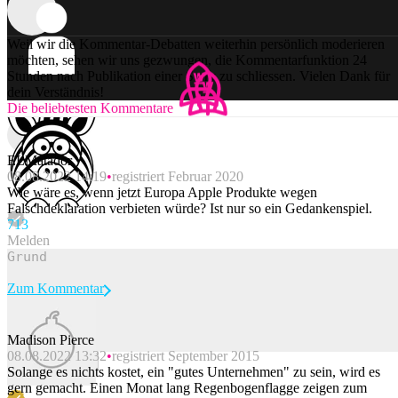
Weil wir die Kommentar-Debatten weiterhin persönlich moderieren
möchten, sehen wir uns gezwungen, die Kommentarfunktion 24
Stunden nach Publikation einer Story zu schliessen. Vielen Dank für
dein Verständnis!
Die beliebtesten Kommentare
ELMatador
08.08.2022 14:19
registriert Februar 2020
Wie wäre es, wenn jetzt Europa Apple Produkte wegen
Falschdeklaration verbieten würde? Ist nur so ein Gedankenspiel.
71
3
Melden
Zum Kommentar
Madison Pierce
08.08.2022 13:32
registriert September 2015
Beitrag melden
Solange es nichts kostet, ein "gutes Unternehmen" zu sein, wird es
gern gemacht. Einen Monat lang Regenbogenflagge zeigen zum