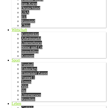
Iran-Krieg
Deutschland
USA
EU
Russland
China
Wirtschaft
Konjunktur
Arbeitsmarkt
Unternehmen
Börse und Co
Immobilien
Konsum
Sport
Fussball
Eishockey
Eismeister Zaugg
Formel 1
Tennis
Velo
Ski
Unvergessen
Resultate
Leben
Gefühle