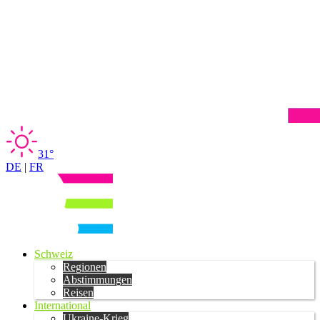
31°
DE
|
FR
Schweiz
Regionen
Abstimmungen
Reisen
International
Ukraine-Krieg