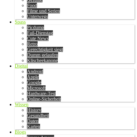
Food
Filme und Serien
Unterwegs
Spass
Picdump
Fail-Dienstag
Cute News
Retro
Gerechtigkeit siegt
Dumm gelaufen
Klischeekanone
Digital
Android
Apple
Google
Microsoft
Hardware-Test
Online-Sicherheit
Wissen
History
Gesundheit
Daten
Karten
Blogs