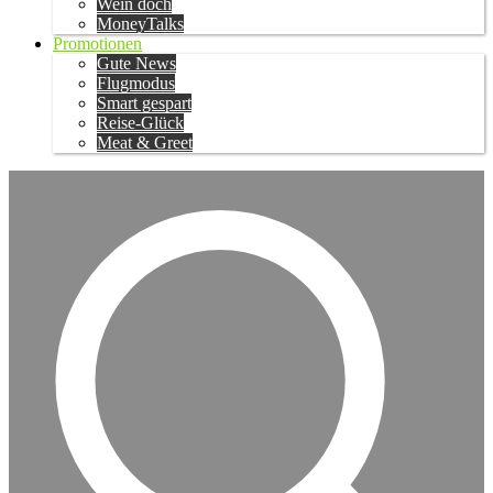
Wein doch
MoneyTalks
Promotionen
Gute News
Flugmodus
Smart gespart
Reise-Glück
Meat & Greet