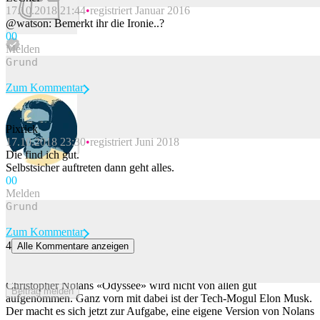
17.10.2018 21:44
registriert Januar 2016
Beitrag melden
@watson: Bemerkt ihr die Ironie..?
0
0
Melden
Zum Kommentar
Pixrick
17.10.2018 23:30
registriert Juni 2018
Beitrag melden
Die find ich gut.
Selbstsicher auftreten dann geht alles.
0
0
Melden
Zum Kommentar
4
Alle Kommentare anzeigen
Elon Musk will bis Ende 2026 «historisch akkuraten», KI-
generierten «Odyssee»-Film machen
Christopher Nolans «Odyssee» wird nicht von allen gut
Beitrag melden
aufgenommen. Ganz vorn mit dabei ist der Tech-Mogul Elon Musk.
Der macht es sich jetzt zur Aufgabe, eine eigene Version von Nolans