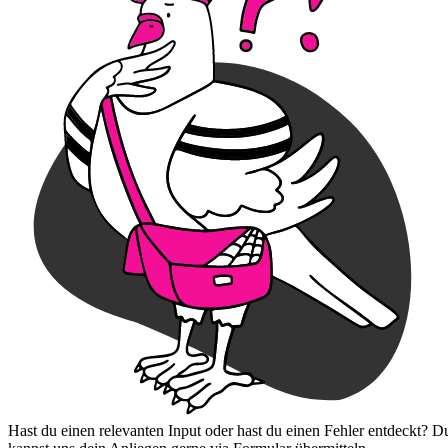
Hast du einen relevanten Input oder hast du einen Fehler entdeckt? D