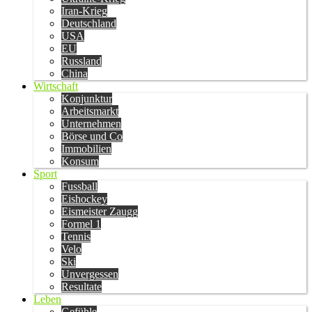
Iran-Krieg
Deutschland
USA
EU
Russland
China
Wirtschaft
Konjunktur
Arbeitsmarkt
Unternehmen
Börse und Co
Immobilien
Konsum
Sport
Fussball
Eishockey
Eismeister Zaugg
Formel 1
Tennis
Velo
Ski
Unvergessen
Resultate
Leben
Gefühle