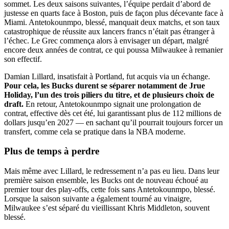
sommet. Les deux saisons suivantes, l’équipe perdait d’abord de
justesse en quarts face à Boston, puis de façon plus décevante face à
Miami. Antetokounmpo, blessé, manquait deux matchs, et son taux
catastrophique de réussite aux lancers francs n’était pas étranger à
l’échec. Le Grec commença alors à envisager un départ, malgré
encore deux années de contrat, ce qui poussa Milwaukee à remanier
son effectif.
Damian Lillard, insatisfait à Portland, fut acquis via un échange.
Pour cela, les Bucks durent se séparer notamment de Jrue
Holiday, l’un des trois piliers du titre, et de plusieurs choix de
draft.
En retour, Antetokounmpo signait une prolongation de
contrat, effective dès cet été, lui garantissant plus de 112 millions de
dollars jusqu’en 2027 — en sachant qu’il pourrait toujours forcer un
transfert, comme cela se pratique dans la NBA moderne.
Plus de
temps
à perdre
Mais même avec Lillard, le redressement n’a pas eu lieu. Dans leur
première saison ensemble, les Bucks ont de nouveau échoué au
premier tour des play-offs, cette fois sans Antetokounmpo, blessé.
Lorsque la saison suivante a également tourné au vinaigre,
Milwaukee s’est séparé du vieillissant Khris Middleton, souvent
blessé.