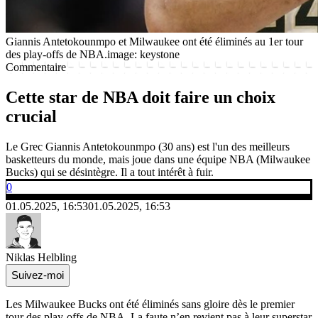
Giannis Antetokounmpo et Milwaukee ont été éliminés au 1er tour
des play-offs de NBA.
image: keystone
Commentaire
Cette star de NBA doit faire un choix
crucial
Le Grec Giannis Antetokounmpo (30 ans) est l'un des meilleurs
basketteurs du monde, mais joue dans une équipe NBA (Milwaukee
Bucks) qui se désintègre. Il a tout intérêt à fuir.
0
01.05.2025, 16:53
01.05.2025, 16:53
Niklas Helbling
Suivez-moi
Les Milwaukee Bucks ont été éliminés sans gloire dès le premier
tour des play-offs de NBA. La faute n’en revient pas à leur superstar