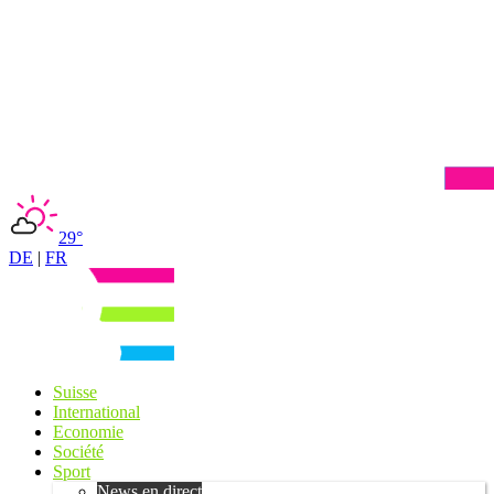
29°
DE
|
FR
Suisse
International
Economie
Société
Sport
News en direct