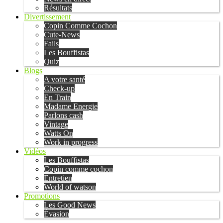
Résultats
Divertissement
Copin Comme Cochon
Cute-News
Fails
Les Bouffistas
Quiz
Blogs
A votre santé
Check-up
En Train
Madame Energie
Parlons cash
Vintage
Watts On
Work in progress
Vidéos
Les Bouffistas
Copin comme cochon
Entretien
World of watson
Promotions
Les Good News
Évasion