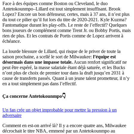
Face à des équipes comme Boston ou Cleveland, le duo
Antetokounmpo–Lillard est tout simplement insuffisant. Brook
Lopez? Encore un bon défenseur, certes, mais à 37 ans, il n’est plus
du tout ce pilier qu’il fut lors du titre de 2020-2021. Kyle Kuzma?
Fantomatique durant les play-offs. Le reste de l’effectif? Quelques
bons joueurs de complément comme Trent Jr. ou Bobby Portis, mais
rien de plus. Et les contrats de Portis comme de Lopez arrivent à
échéance.
La lourde blessure de Lillard, qui risque de le priver de toute la
saison prochaine, a scellé le sort de Milwaukee:
l’équipe est
désormais dans une impasse totale.
Aucun renfort significatif ne
peut être espéré, la masse salariale étant déjà saturée, et les Bucks
n’ont plus de choix de premier tour dans la draft jusqu’en 2031 à
cause de transferts passés. Quant à un jeune talent prometteur, il n’y
en a tout simplement pas dans l’effectif.
Ça concerne Antetokounmpo👇
Un fan crée un objet improbable pour mettre la pression à un
adversaire
Comment en est-on arrivé là? Il y a encore quatre ans, Milwaukee
décrochait le titre NBA, emmené par un Antetokounmpo au