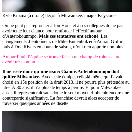
Kyle Kuzma (à droite) déçoit à Milwaukee.
image: Keystone
On ne peut pas reprocher à Jon Horst et à ses collègues de ne pas
avoir tenté leur chance pour renforcer l’effectif autour
d’Antetokounmpo.
Mais ces tentatives ont échoué.
Les
changements d’entraîneur, de Mike Budenholzer à Adrian Griffin,
puis à Doc Rivers en cours de saison, n’ont rien apporté non plus.
Aujourd’hui, l’équipe se trouve face à un champ de ruines et un
avenir très sombre.
Il ne reste donc qu’une issue: Giannis Antetokounmpo doit
quitter Milwaukee.
Avec cette équipe, celle-là même qui l’avait
choisi en 15e position de la draft 2013, il ne pourra plus prétendre au
titre. À 30 ans, il n’a plus de temps à perdre. Et pour Milwaukee
aussi, il représenterait sans doute le seul moyen d’obtenir encore une
contrepartie significative. La franchise devrait alors accepter de
traverser quelques années de disette.