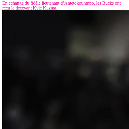
En échange du fidèle lieutenant d’Antetokounmpo, les Bucks ont
reçu le décevant Kyle Kuzma.