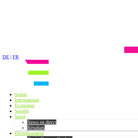
DE
|
FR
Suisse
International
Economie
Société
Sport
News en direct
Résultats
Divertissement