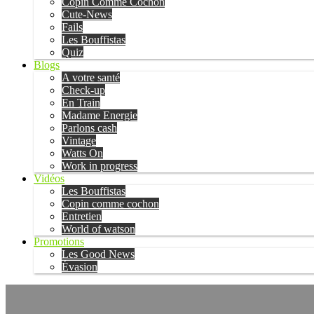
Copin Comme Cochon
Cute-News
Fails
Les Bouffistas
Quiz
Blogs
A votre santé
Check-up
En Train
Madame Energie
Parlons cash
Vintage
Watts On
Work in progress
Vidéos
Les Bouffistas
Copin comme cochon
Entretien
World of watson
Promotions
Les Good News
Évasion