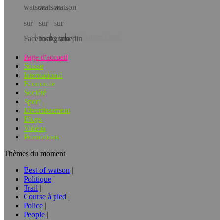
Téléchargez l’app!
Page d'accueil
Suisse
International
Economie
Société
Sport
Divertissement
Blogs
Vidéos
Promotions
Thèmes du moment
Best of watson
Politique
Trail
Course à pied
Police
People