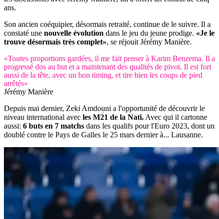
ans.
Son ancien coéquipier, désormais retraité, continue de le suivre. Il a
constaté une
nouvelle évolution
dans le jeu du jeune prodige.
«Je le
trouve désormais très complet»
, se réjouit Jérémy Manière.
«Toutes proportions gardées, il me fait penser à Karim Benzema. Il a
progressé dos au but et a maintenant des qualités de pivot. Il est fort
aussi de la tête, avec un bon timing, et tire bien les coups de pied
arrêtés»
Jérémy Manière
Depuis mai dernier, Zeki Amdouni a l'opportunité de découvrir le
niveau international avec
les M21 de la Nati.
Avec qui il cartonne
aussi:
6 buts en 7 matchs
dans les qualifs pour l'Euro 2023, dont un
doublé contre le Pays de Galles le 25 mars dernier à... Lausanne.