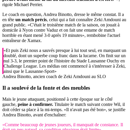
rigole Michael Perrier.
Le coach en question, Andrea Binotto, dresse le même constat. Il a
en tête
un match précis
, celui qui a fait connaître Zeki Amdouni au
grand public. «C'était le troisième match de la saison, on jouait à
domicile à Nyon contre Vaduz et on fait une entame de match
horrible en étant mené 3-0 après 19 minutes», rembobine l'actuel
entraîneur de Xamax.
«Et puis Zeki nous a sauvés presque à lui tout seul, en marquant un
doublé, dont un superbe coup franc dans la lucarne. On finit sur un
nul 3-3, le premier point de l'histoire du Stade Lausanne Ouchy en
Challenge League. Les médias ont commencé à s'intéresser à Zeki,
ainsi que le Lausanne-Sport»
Andrea Binotto, ancien coach de Zeki Amdouni au SLO
Il a soulevé de la
fonte
et des
meubles
Mais le jeune attaquant, positionné à cette époque sur le côté
gauche,
peine à confirmer.
Titulaire le match suivant contre Wil, il
doit céder sa place à la mi-temps. «Il n'avait pas été bon», se justifie
Andrea Binotto, avant d'enchaîner:
«Comme beaucoup de jeunes joueurs, il manquait de constance. Il
était un peu pataud, sa condition physique était limite»