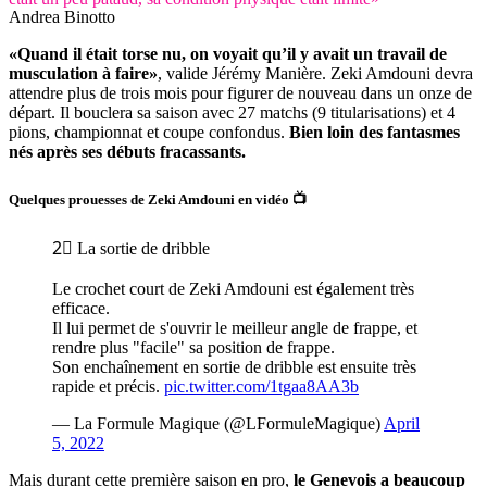
Andrea Binotto
«Quand il était torse nu, on voyait qu’il y avait un travail de
musculation à faire»
, valide Jérémy Manière. Zeki Amdouni devra
attendre plus de trois mois pour figurer de nouveau dans un onze de
départ. Il bouclera sa saison avec 27 matchs (9 titularisations) et 4
pions, championnat et coupe confondus.
Bien loin des fantasmes
nés après ses débuts fracassants.
Quelques prouesses de Zeki Amdouni en vidéo 📺
2⃣ La sortie de dribble
Le crochet court de Zeki Amdouni est également très
efficace.
Il lui permet de s'ouvrir le meilleur angle de frappe, et
rendre plus "facile" sa position de frappe.
Son enchaînement en sortie de dribble est ensuite très
rapide et précis.
pic.twitter.com/1tgaa8AA3b
— La Formule Magique (@LFormuleMagique)
April
5, 2022
Mais durant cette première saison en pro,
le Genevois a beaucoup