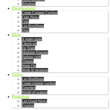
Résultats
Divertissement
Copin Comme Cochon
Cute-News
Fails
Les Bouffistas
Quiz
Blogs
A votre santé
Check-up
En Train
Madame Energie
Parlons cash
Vintage
Watts On
Work in progress
Vidéos
Les Bouffistas
Copin comme cochon
Entretien
World of watson
Promotions
Les Good News
Évasion