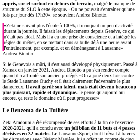
appris, sur et surtout en dehors du terrain,
malgré le manque de
structure du SLO à cette époque. «On ne pouvait s'entraîner qu'une
fois par jour dès 17h30», se souvient Andrea Binotto.
«Zeki ne suivait plus l'école à 100%, il manquait un peu d'activité
durant la journée. Il faisait les déplacements depuis Genève, ce qui
n'était pas idéal. Mais il a eu une prise de conscience et a intégré les
règles du métier, en se mettant dans sa bulle déjà une heure avant
l'entraînement, par exemple, et en déménageant à Lausanne»
Andrea Binotto
Si le Genevois a mûri, il s'est aussi développé physiquement. Passé à
Xamax en janvier 2021, Andrea Binotto a pu s'en rendre compte
quand il a affronté son ancien protégé: «On a joué deux fois contre
le Stade Lausanne Ouchy et il était clairement l'adversaire le plus
dangereux.
Il avait gardé son talent, mais était devenu beaucoup
plus puissant, rapide et dynamique.
Je pense qu'aujourd'hui
encore, ça reste le domaine où il peut progresser».
Le
Benzema
de la Tuilière
Zeki Amdouni a été récompensé de ses efforts à la fin de l'exercice
2020-2021, qu'il a conclu avec
un joli bilan de 11 buts et 4 passes
décisives en 32 matchs.
Le Lausanne-Sport, dont il rêvait à travers
les discussions avec Jérémy Manière, lui a offert un contrat de cinq