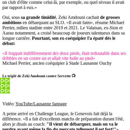
un club d'élite comme celui-là, par exemple, ou quel niveau il avait
par rapport à eux.»
Oui, sous
sa grande timidité
, Zeki Amdouni cachait
de grosses
ambitions
en débarquant au SLO. «Il avait faim», résume Michael
Perrier, milieu stadiste entre 2019 et 2021. Le Valaisan, ex-Sion et
Aarau notamment, a croisé beaucoup de joueurs talentueux dans sa
longue carrière.
Pourtant, son ex-coéquipier l'a épaté dès le
début:
«Il frappait indifféremment des deux pieds, était redoutable dans ses
dribbles en un contre un et allait vite balle au pied»
Michael Perrier, ancien coéquipier à Stade Lausanne Ouchy
Le triplé de Zeki Amdouni contre Servette 📺
Vidéo:
YouTube/Lausanne fanpage
A peine arrivé en Challenge League, le Genevois fait déjà la
différence. «Il a fait d'excellents matchs de préparation durant l'été,
alors je disais au coach:
"Il vient de débarquer, mais on va le
perdre avant même la fin du mercato tellement il est fort!"
»,