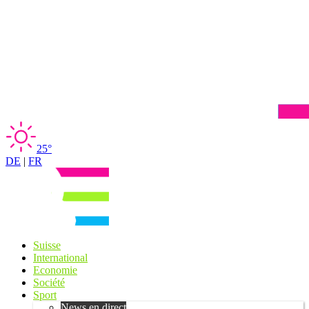
25°
DE
|
FR
Suisse
International
Economie
Société
Sport
News en direct