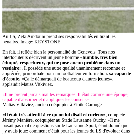
Au LS, Zeki Amdouni prend ses responsabilités en tirant les
penaltys.
Image: KEYSTONE
En fait, il reflète bien la personnalité du Genevois. Tous nos
interlocuteurs décrivent un jeune homme
«humble, très bien
éduqué, respectueux, qui ne pose aucun problème dans un
vestiaire».
Il possède une autre qualité unanimement reconnue et
appréciée, primordiale pour un footballeur en formation:
sa capacité
d'écoute.
«Ça le démarquait de beaucoup d'autres jeunes»,
applaudit Matias Vitkiviez.
«Il ne prenait jamais mal les remarques. Il était comme une éponge,
capable d'absorber et d'appliquer les conseils»
Matias Vitkiviez, ancien coéquipier à Etoile Carouge
«Il était très attentif à ce qu'on lui disait et curieux»
, complète
Jérémy Manière, coéquipier au Stade Lausanne Ouchy. «Il me
posait pas mal de questions sur le Lausanne-Sport, étant donné que
j'y avais joué: comment c’était pour les jeunes du LS d'évoluer dans