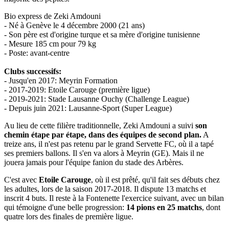
Bio express de Zeki Amdouni
- Né à Genève le 4 décembre 2000 (21 ans)
- Son père est d'origine turque et sa mère d'origine tunisienne
- Mesure 185 cm pour 79 kg
- Poste: avant-centre
Clubs successifs:
- Jusqu'en 2017: Meyrin Formation
- 2017-2019: Etoile Carouge (première ligue)
- 2019-2021: Stade Lausanne Ouchy (Challenge League)
- Depuis juin 2021: Lausanne-Sport (Super League)
Au lieu de cette filière traditionnelle, Zeki Amdouni a suivi
son
chemin étape par étape, dans des équipes de second plan.
A
treize ans, il n'est pas retenu par le grand Servette FC, où il a tapé
ses premiers ballons. Il s'en va alors à Meyrin (GE). Mais il ne
jouera jamais pour l'équipe fanion du stade des Arbères.
C'est avec
Etoile Carouge
, où il est prêté, qu'il fait ses débuts chez
les adultes, lors de la saison 2017-2018. Il dispute 13 matchs et
inscrit 4 buts. Il reste à la Fontenette l'exercice suivant, avec un bilan
qui témoigne d'une belle progression:
14 pions en 25 matchs
, dont
quatre lors des finales de première ligue.