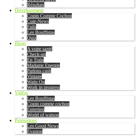
Résultats
Divertissement
Copin Comme Cochon
Cute-News
Fails
Les Bouffistas
Quiz
Blogs
A votre santé
Check-up
En Train
Madame Energie
Parlons cash
Vintage
Watts On
Work in progress
Vidéos
Les Bouffistas
Copin comme cochon
Entretien
World of watson
Promotions
Les Good News
Évasion