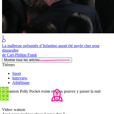
1
La maîtresse présumée d’Infantino aurait été payée cher pour
disparaître
de Carl-Philipp Frank
Montrer tous les articles
Thèmes
Sport
Interview
Athlétisme
La maison Polly Pocket existe et vous pouvez y passer la nuit
Video: watson