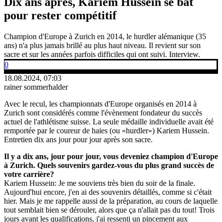
Dix ans après, Kariem Hussein se bat
pour rester compétitif
Champion d'Europe à Zurich en 2014, le hurdler alémanique (35
ans) n'a plus jamais brillé au plus haut niveau. Il revient sur son
sacre et sur les années parfois difficiles qui ont suivi. Interview.
0
18.08.2024, 07:03
rainer sommerhalder
Avec le recul, les championnats d'Europe organisés en 2014 à
Zurich sont considérés comme l'évènement fondateur du succès
actuel de l'athlétisme suisse. La seule médaille individuelle avait été
remportée par le coureur de haies (ou «hurdler») Kariem Hussein.
Entretien dix ans jour pour jour après son sacre.
Il y a dix ans, jour pour jour, vous deveniez champion d'Europe
à Zurich. Quels souvenirs gardez-vous du plus grand succès de
votre carrière?
Kariem Hussein: Je me souviens très bien du soir de la finale.
Aujourd'hui encore, j'en ai des souvenirs détaillés, comme si c'était
hier. Mais je me rappelle aussi de la préparation, au cours de laquelle
tout semblait bien se dérouler, alors que ça n'allait pas du tout! Trois
jours avant les qualifications, j'ai ressenti un pincement aux