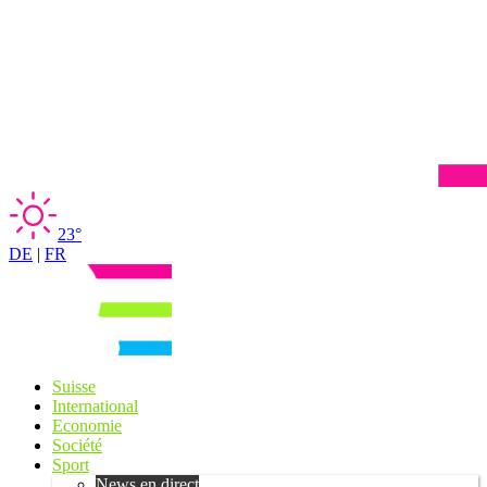
23°
DE
|
FR
Suisse
International
Economie
Société
Sport
News en direct