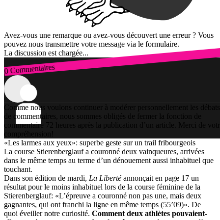
Avez-vous une remarque ou avez-vous découvert une erreur ? Vous
pouvez nous transmettre votre message via le formulaire.
La discussion est chargée...
0 Commentaires
Connexion
Comme nous voulons continuer à modérer personnellement les débats
de commentaires, nous sommes obligés de fermer la fonction de
commentaire 72 heures après la publication d’un article. Merci de vot
compréhension!
«Les larmes aux yeux»: superbe geste sur un trail fribourgeois
La course Stierenberglauf a couronné deux vainqueures, arrivées
dans le même temps au terme d’un dénouement aussi inhabituel que
touchant.
Dans son édition de mardi,
La Liberté
annonçait en page 17 un
résultat pour le moins inhabituel lors de la course féminine de la
Stierenberglauf: «L’épreuve a couronné non pas une, mais deux
gagnantes, qui ont franchi la ligne en même temps (55’09)». De
quoi éveiller notre curiosité.
Comment deux athlètes pouvaient-