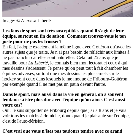
Image: © Alex/La Liberté
Les fans de sport sont très susceptibles quand il s'agit de leur
équipe, surtout en fin de saison. Comment trouvez-vous le ton
juste pour ne pas les froisser?
En fait, j'adopte exactement la même ligne avec Gottéron qu'avec les
autres sujets que je traite. Je n'ai pas besoin de réfléchir aux limites à
ne pas franchir car elles sont naturelles. Cela fait 25 ans que je
travaille pour
La Liberté
, je connais bien mon lectorat et ceux à qui
mes dessins s'adressent. Je pense qu'on peut tout à fait chambrer les
équipes adverses, surtout que mes dessins les plus cruels sur le
hockey sont ceux dans lesquels je me moque de Fribourg-Gottéron,
par exemple quand il ne met pas un patin devant l'autre.
Dans le sport, mais aussi dans la vie en général, on a souvent
tendance à être plus dur avec l'équipe qu'on aime. C'est aussi
votre cas?
Oui. Je suis supporter de Fribourg depuis que j'ai 7-8 ans et je vais
voir tous les matchs à domicile, donc quand je plaisante sur l'équipe,
c'est de l'auto-dérision.
C'est vrai que vous n'êtes pas toujours tendre avec ce grand