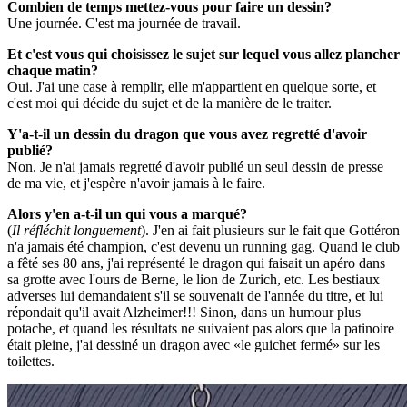
Combien de temps mettez-vous pour faire un dessin?
Une journée. C'est ma journée de travail.
Et c'est vous qui choisissez le sujet sur lequel vous allez plancher
chaque matin?
Oui. J'ai une case à remplir, elle m'appartient en quelque sorte, et
c'est moi qui décide du sujet et de la manière de le traiter.
Y'a-t-il un dessin du dragon que vous avez regretté d'avoir
publié?
Non. Je n'ai jamais regretté d'avoir publié un seul dessin de presse
de ma vie, et j'espère n'avoir jamais à le faire.
Alors y'en a-t-il un qui vous a marqué?
(
Il réfléchit longuement
). J'en ai fait plusieurs sur le fait que Gottéron
n'a jamais été champion, c'est devenu un running gag. Quand le club
a fêté ses 80 ans, j'ai représenté le dragon qui faisait un apéro dans
sa grotte avec l'ours de Berne, le lion de Zurich, etc. Les bestiaux
adverses lui demandaient s'il se souvenait de l'année du titre, et lui
répondait qu'il avait Alzheimer!!! Sinon, dans un humour plus
potache, et quand les résultats ne suivaient pas alors que la patinoire
était pleine, j'ai dessiné un dragon avec «le guichet fermé» sur les
toilettes.