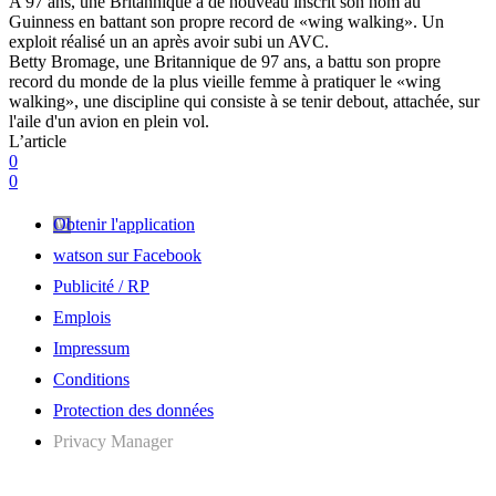
A 97 ans, une Britannique a de nouveau inscrit son nom au
Guinness en battant son propre record de «wing walking». Un
exploit réalisé un an après avoir subi un AVC.
Betty Bromage, une Britannique de 97 ans, a battu son propre
record du monde de la plus vieille femme à pratiquer le «wing
walking», une discipline qui consiste à se tenir debout, attachée, sur
l'aile d'un avion en plein vol.
L’article
0
0
Obtenir l'application
watson sur Facebook
Publicité / RP
Emplois
Impressum
Conditions
Protection des données
Privacy Manager