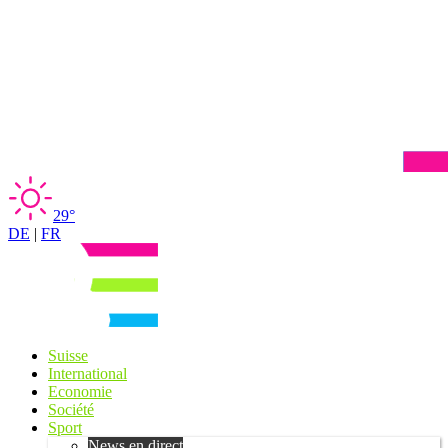
29°
DE
|
FR
Suisse
International
Economie
Société
Sport
News en direct