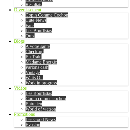
Résultats
Divertissement
Copin Comme Cochon
Cute-News
Fails
Les Bouffistas
Quiz
Blogs
A votre santé
Check-up
En Train
Madame Energie
Parlons cash
Vintage
Watts On
Work in progress
Vidéos
Les Bouffistas
Copin comme cochon
Entretien
World of watson
Promotions
Les Good News
Évasion