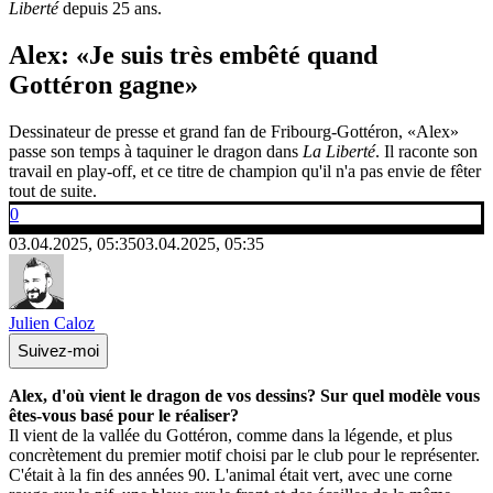
Liberté
depuis 25 ans.
Alex: «Je suis très embêté quand
Gottéron gagne»
Dessinateur de presse et grand fan de Fribourg-Gottéron, «Alex»
passe son temps à taquiner le dragon dans
La Liberté
. Il raconte son
travail en play-off, et ce titre de champion qu'il n'a pas envie de fêter
tout de suite.
0
03.04.2025, 05:35
03.04.2025, 05:35
Julien Caloz
Suivez-moi
Alex, d'où vient le dragon de vos dessins? Sur quel modèle vous
êtes-vous basé pour le réaliser?
Il vient de la vallée du Gottéron, comme dans la légende, et plus
concrètement du premier motif choisi par le club pour le représenter.
C'était à la fin des années 90. L'animal était vert, avec une corne