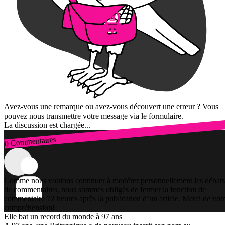
Avez-vous une remarque ou avez-vous découvert une erreur ? Vous
pouvez nous transmettre votre message via le formulaire.
La discussion est chargée...
0 Commentaires
Connexion
Comme nous voulons continuer à modérer personnellement les débats
de commentaires, nous sommes obligés de fermer la fonction de
commentaire 72 heures après la publication d’un article. Merci de vot
compréhension!
Elle bat un record du monde à 97 ans