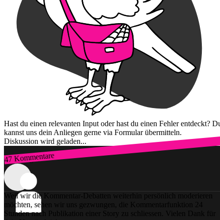
Hast du einen relevanten Input oder hast du einen Fehler entdeckt? D
kannst uns dein Anliegen gerne via Formular übermitteln.
Diskussion wird geladen...
47 Kommentare
Zum Login
Weil wir die Kommentar-Debatten weiterhin persönlich moderieren
möchten, sehen wir uns gezwungen, die Kommentarfunktion 24
Stunden nach Publikation einer Story zu schliessen. Vielen Dank für