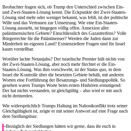
Beobachter fragen sich, ob Trump den Unterschied zwischen Ein-
und Zwei-Staaten-Lösung kennt. Die Eckpunkte der Zwei-Staaten-
Lösung sind mehr oder weniger bekannt, was fehlt, ist der politische
Wille und das Vertrauen zur Umsetzung. Wie eine Ein-Staaten-
Lösung aussieht, ist hingegen völlig offen. Annexion aller
palästinensischen Gebiete? Einschliesslich des Gazastreifens? Volle
Bürgerrechte für die Palästinenser? Werden die Juden dann zur
Minderheit im eigenen Land? Existenziellere Fragen sind für Israel
kaum vorstellbar.
Worüber lachte Netanjahu? Der israelische Premier hält nichts von
der Zwei-Staaten-Lösung, aber noch mehr fürchtet er die Ein-
Staaten-Lösung. Was ihm vorschwebt, ist der Status quo, in dem
Israel die Kontrolle über die besetzten Gebiete behält, mit anderen
Worten eine Fortführung der Besatzungs- und Siedlungspolitik. So
gesehen waren Trumps Worte beim ersten Hinhören ermutigend:
Der hat nichts verstanden, ist gleichgültig – also wird er mir auch
nicht dreinreden.
Wie widersprüchlich Trumps Haltung im Nahostkonflikt trotz seiner
Gleichgültigkeit ist, zeigte er mit seiner Antwort auf eine Frage nach
dem Siedlungsbau:
«Bezüglich der Siedlungen hätten wir gerne, dass ihr euch in