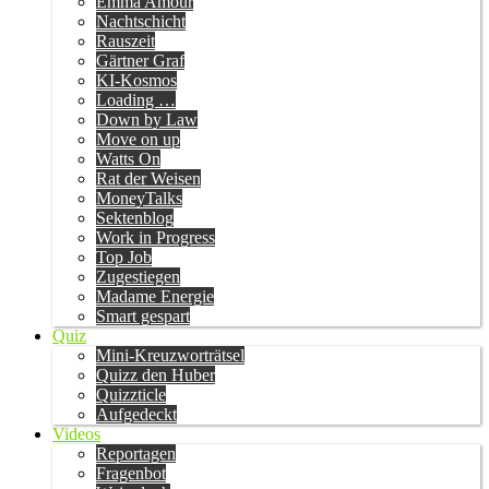
Emma Amour
Nachtschicht
Rauszeit
Gärtner Graf
KI-Kosmos
Loading …
Down by Law
Move on up
Watts On
Rat der Weisen
MoneyTalks
Sektenblog
Work in Progress
Top Job
Zugestiegen
Madame Energie
Smart gespart
Quiz
Mini-Kreuzworträtsel
Quizz den Huber
Quizzticle
Aufgedeckt
Videos
Reportagen
Fragenbot