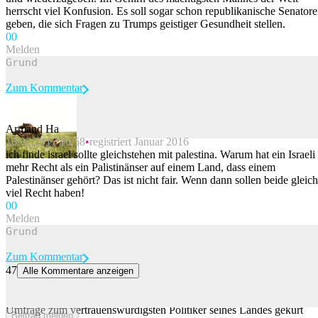
herrscht viel Konfusion. Es soll sogar schon republikanische Senator
geben, die sich Fragen zu Trumps geistiger Gesundheit stellen.
0
0
Melden
Zum Kommentar
Armand Ha
16.02.2017 16:58
registriert Januar 2016
Beitrag melden
ich finde israel sollte gleichstehen mit palestina. Warum hat ein Israeli
mehr Recht als ein Palistinänser auf einem Land, dass einem
Palestinänser gehört? Das ist nicht fair. Wenn dann sollen beide gleich
viel Recht haben!
0
0
Melden
Zum Kommentar
47
Alle Kommentare anzeigen
Ukrainer haben laut Umfrage wenig Vertrauen in Selenskyj
Der frühere ukrainische Armeechef Walerij Saluschnyj ist in einer
Umfrage zum vertrauenswürdigsten Politiker seines Landes gekürt
Beitrag melden