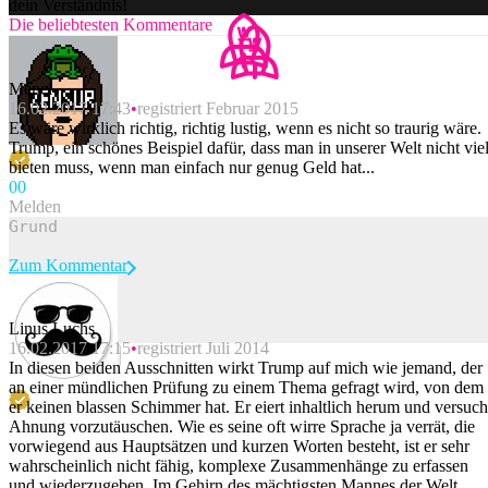
dein Verständnis!
Die beliebtesten Kommentare
Menel
16.02.2017 17:43
registriert Februar 2015
Es wäre wirklich richtig, richtig lustig, wenn es nicht so traurig wäre.
Trump, ein schönes Beispiel dafür, dass man in unserer Welt nicht vie
bieten muss, wenn man einfach nur genug Geld hat...
0
0
Melden
Zum Kommentar
Linus Luchs
16.02.2017 17:15
registriert Juli 2014
Beitrag melden
In diesen beiden Ausschnitten wirkt Trump auf mich wie jemand, der
an einer mündlichen Prüfung zu einem Thema gefragt wird, von dem
er keinen blassen Schimmer hat. Er eiert inhaltlich herum und versuch
Ahnung vorzutäuschen. Wie es seine oft wirre Sprache ja verrät, die
vorwiegend aus Hauptsätzen und kurzen Worten besteht, ist er sehr
wahrscheinlich nicht fähig, komplexe Zusammenhänge zu erfassen
und wiederzugeben. Im Gehirn des mächtigsten Mannes der Welt