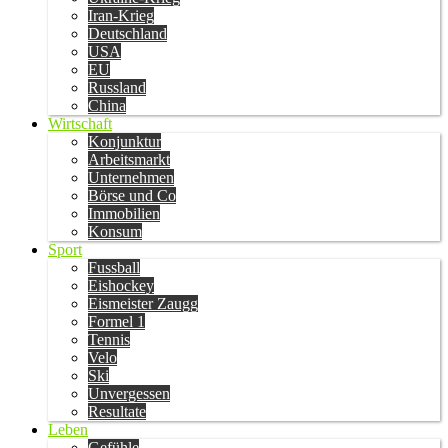
Iran-Krieg
Deutschland
USA
EU
Russland
China
Wirtschaft
Konjunktur
Arbeitsmarkt
Unternehmen
Börse und Co
Immobilien
Konsum
Sport
Fussball
Eishockey
Eismeister Zaugg
Formel 1
Tennis
Velo
Ski
Unvergessen
Resultate
Leben
Gefühle