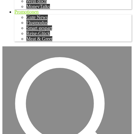
Wein doch
MoneyTalks
Promotionen
Gute News
Flugmodus
Smart gespart
Reise-Glück
Meat & Greet