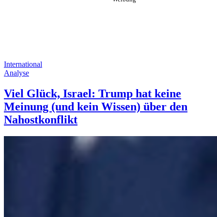
International
Analyse
Viel Glück, Israel: Trump hat keine
Meinung (und kein Wissen) über den
Nahostkonflikt