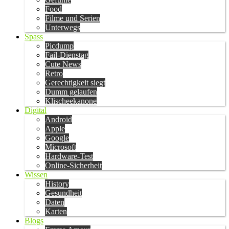
Food
Filme und Serien
Unterwegs
Spass
Picdump
Fail-Dienstag
Cute News
Retro
Gerechtigkeit siegt
Dumm gelaufen
Klischeekanone
Digital
Android
Apple
Google
Microsoft
Hardware-Test
Online-Sicherheit
Wissen
History
Gesundheit
Daten
Karten
Blogs