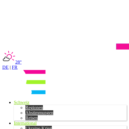
28°
DE
|
FR
Schweiz
Regionen
Abstimmungen
Reisen
International
Ukraine-Krieg