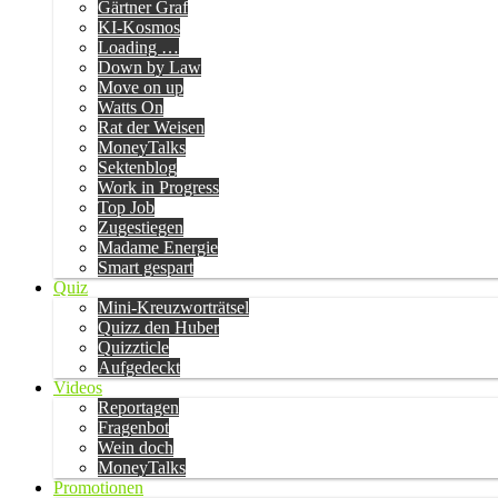
Gärtner Graf
KI-Kosmos
Loading …
Down by Law
Move on up
Watts On
Rat der Weisen
MoneyTalks
Sektenblog
Work in Progress
Top Job
Zugestiegen
Madame Energie
Smart gespart
Quiz
Mini-Kreuzworträtsel
Quizz den Huber
Quizzticle
Aufgedeckt
Videos
Reportagen
Fragenbot
Wein doch
MoneyTalks
Promotionen