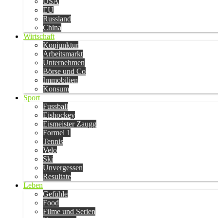
USA
EU
Russland
China
Wirtschaft
Konjunktur
Arbeitsmarkt
Unternehmen
Börse und Co
Immobilien
Konsum
Sport
Fussball
Eishockey
Eismeister Zaugg
Formel 1
Tennis
Velo
Ski
Unvergessen
Resultate
Leben
Gefühle
Food
Filme und Serien