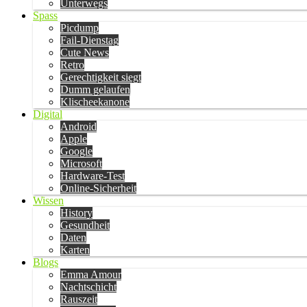
Unterwegs
Spass
Picdump
Fail-Dienstag
Cute News
Retro
Gerechtigkeit siegt
Dumm gelaufen
Klischeekanone
Digital
Android
Apple
Google
Microsoft
Hardware-Test
Online-Sicherheit
Wissen
History
Gesundheit
Daten
Karten
Blogs
Emma Amour
Nachtschicht
Rauszeit