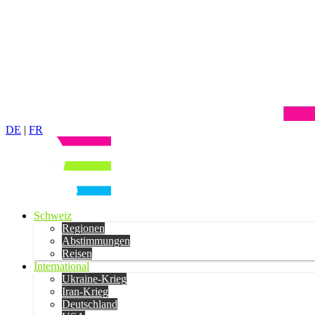
DE
|
FR
Schweiz
Regionen
Abstimmungen
Reisen
International
Ukraine-Krieg
Iran-Krieg
Deutschland