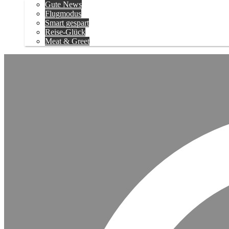
Gute News
Flugmodus
Smart gespart
Reise-Glück
Meat & Greet