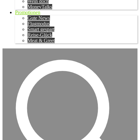
Wein doch
MoneyTalks
Promotionen
Gute News
Flugmodus
Smart gespart
Reise-Glück
Meat & Greet