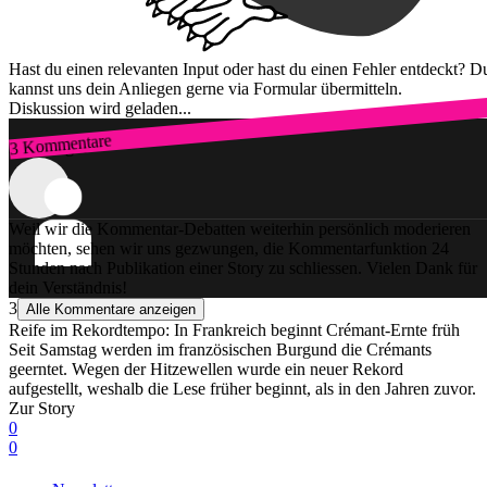
Hast du einen relevanten Input oder hast du einen Fehler entdeckt? D
kannst uns dein Anliegen gerne via Formular übermitteln.
Diskussion wird geladen...
3 Kommentare
Zum Login
Weil wir die Kommentar-Debatten weiterhin persönlich moderieren
möchten, sehen wir uns gezwungen, die Kommentarfunktion 24
Stunden nach Publikation einer Story zu schliessen. Vielen Dank für
dein Verständnis!
3
Alle Kommentare anzeigen
Reife im Rekordtempo: In Frankreich beginnt Crémant-Ernte früh
Seit Samstag werden im französischen Burgund die Crémants
geerntet. Wegen der Hitzewellen wurde ein neuer Rekord
aufgestellt, weshalb die Lese früher beginnt, als in den Jahren zuvor.
Zur Story
0
0