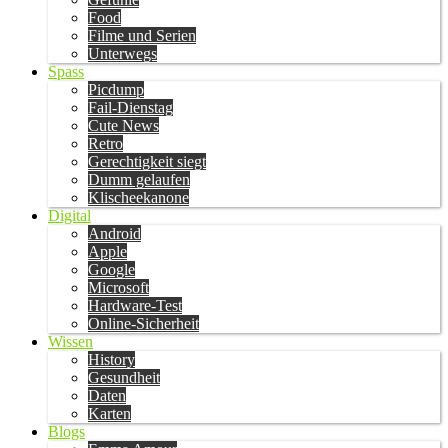
Food
Filme und Serien
Unterwegs
Spass
Picdump
Fail-Dienstag
Cute News
Retro
Gerechtigkeit siegt
Dumm gelaufen
Klischeekanone
Digital
Android
Apple
Google
Microsoft
Hardware-Test
Online-Sicherheit
Wissen
History
Gesundheit
Daten
Karten
Blogs