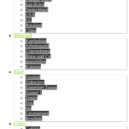
Iran-Krieg
Deutschland
USA
EU
Russland
China
Wirtschaft
Konjunktur
Arbeitsmarkt
Unternehmen
Börse und Co
Immobilien
Konsum
Sport
Fussball
Eishockey
Eismeister Zaugg
Formel 1
Tennis
Velo
Ski
Unvergessen
Resultate
Leben
Gefühle