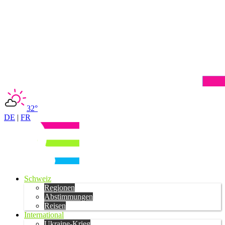
32°
DE
|
FR
Schweiz
Regionen
Abstimmungen
Reisen
International
Ukraine-Krieg