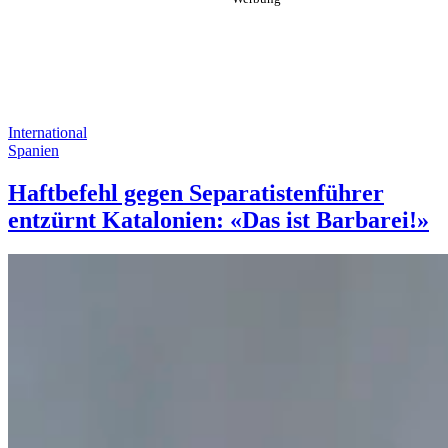
International
Spanien
Haftbefehl gegen Separatistenführer
entzürnt Katalonien: «Das ist Barbarei!»