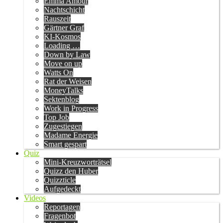
Emma Amour
Nachtschicht
Rauszeit
Gärtner Graf
KI-Kosmos
Loading …
Down by Law
Move on up
Watts On
Rat der Weisen
MoneyTalks
Sektenblog
Work in Progress
Top Job
Zugestiegen
Madame Energie
Smart gespart
Quiz
Mini-Kreuzworträtsel
Quizz den Huber
Quizzticle
Aufgedeckt
Videos
Reportagen
Fragenbot