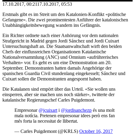
17.10.2017, 00:21
17.10.2017, 05:53
Erstmals gibt es im Streit um den Katalonien-Konflikt «politische
Gefangene». Die zwei prominentesten Anführer der katalonischen
Unabhängigkeitsbewegung wandern ins Gefängnis.
Ein Richter ordnete nach einer Anhörung vor dem nationalen
Strafgericht in Madrid gegen Jordi Sánchez und Jordi Cuixart
Untersuchungshaft an. Die Staatsanwaltschaft wirft den beiden
Chefs der einflussreichen Organisationen Katalanische
Nationalversammlung (ANC) und Omnium «aufrührerisches
Verhalten» vor. Es geht es um eine Demonstration am 20.
September. Demonstranten hatten damals Angehörige der
spanischen Guardia Civil stundenlang eingekesselt; Sánchez und
Cuixart sollen die Demonstranten angespornt haben.
Die Katalanen sind empört über das Urteil. «Sie wollen uns
einsperren, aber sie machen uns noch stärker», twitterte der
katalanische Regierungschef Carles Puigdemont.
Empresonar
@jcuixart
i
@jordisanchezp
és una molt
mala notícia. Pretenen empresonar idees però ens fan
més forta la necessitat de llibertat.
— Carles Puigdemont (@KRLS)
October 16, 2017