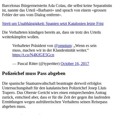
Barcelonas Bürgermeisterin Ada Colau, die selbst keine Separatistin
ist, nannte das Urteil «Barbarei» und sprach von einem «grossen
Fehler der uns vom Dialog entfernt».
Streit um Unabhängigkeit: Spanien setzt Katalonien letzte Frist
Die Verhafteten kündigen bereits an, dass sie trotz des Urteils
weiterkämpfen wollen.
Verhafteter Präsident von
@omnium
: „Wenn es sein
muss, machen wir in der Klandestinität weiter.“
https://t.co/N4KfGE5Gcn
— Pascal Ritter (@typeritter)
October 16, 2017
Polizeichef muss Pass abgeben
Die spanische Staatsanwaltschaft beantragte derweil erfolglos
Untersuchungshaft für den katalanischen Polizeichef Josep Lluis
Trapero. Das Oberste Gericht wies einen entsprechenden Antrag
zurück, entschied aber, dass er für die Zeit der gegen ihn laufenden
Ermittlungen wegen aufrührerischen Verhaltens seinen Reisepass
abgeben muss.