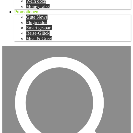
Wein doch
MoneyTalks
Promotionen
Gute News
Flugmodus
Smart gespart
Reise-Glück
Meat & Greet