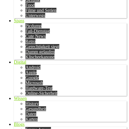
Food
Filme und Serien
Unterwegs
Spass
Picdump
Fail-Dienstag
Cute News
Retro
Gerechtigkeit siegt
Dumm gelaufen
Klischeekanone
Digital
Android
Apple
Google
Microsoft
Hardware-Test
Online-Sicherheit
Wissen
History
Gesundheit
Daten
Karten
Blogs