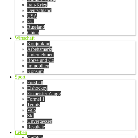
Iran-Krieg
Deutschland
USA
EU
Russland
China
Wirtschaft
Konjunktur
Arbeitsmarkt
Unternehmen
Börse und Co
Immobilien
Konsum
Sport
Fussball
Eishockey
Eismeister Zaugg
Formel 1
Tennis
Velo
Ski
Unvergessen
Resultate
Leben
Gefühle