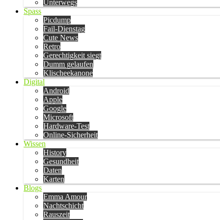
Unterwegs
Spass
Picdump
Fail-Dienstag
Cute News
Retro
Gerechtigkeit siegt
Dumm gelaufen
Klischeekanone
Digital
Android
Apple
Google
Microsoft
Hardware-Test
Online-Sicherheit
Wissen
History
Gesundheit
Daten
Karten
Blogs
Emma Amour
Nachtschicht
Rauszeit