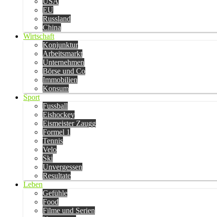
USA
EU
Russland
China
Wirtschaft
Konjunktur
Arbeitsmarkt
Unternehmen
Börse und Co
Immobilien
Konsum
Sport
Fussball
Eishockey
Eismeister Zaugg
Formel 1
Tennis
Velo
Ski
Unvergessen
Resultate
Leben
Gefühle
Food
Filme und Serien