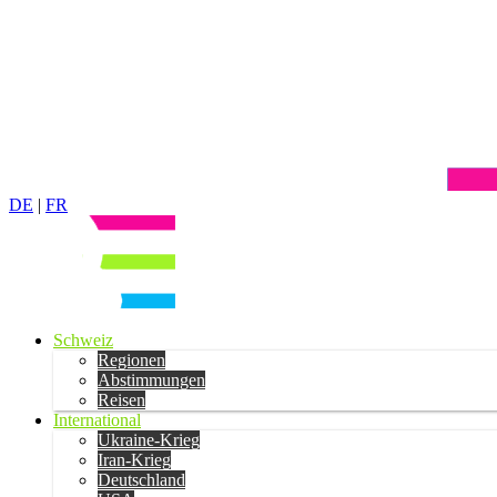
DE
|
FR
Schweiz
Regionen
Abstimmungen
Reisen
International
Ukraine-Krieg
Iran-Krieg
Deutschland