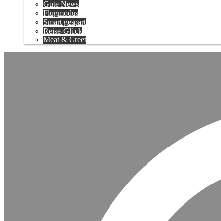
Gute News
Flugmodus
Smart gespart
Reise-Glück
Meat & Greet