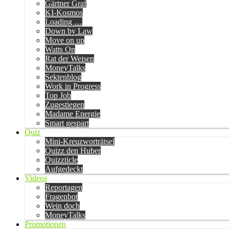
Gärtner Graf
KI-Kosmos
Loading …
Down by Law
Move on up
Watts On
Rat der Weisen
MoneyTalks
Sektenblog
Work in Progress
Top Job
Zugestiegen
Madame Energie
Smart gespart
Quiz
Mini-Kreuzworträtsel
Quizz den Huber
Quizzticle
Aufgedeckt
Videos
Reportagen
Fragenbot
Wein doch
MoneyTalks
Promotionen