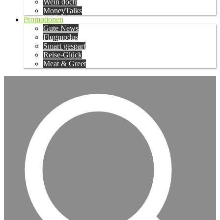
Wein doch
MoneyTalks
Promotionen
Gute News
Flugmodus
Smart gespart
Reise-Glück
Meat & Greet