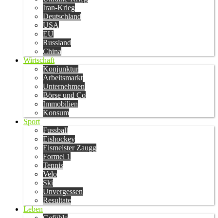
Iran-Krieg
Deutschland
USA
EU
Russland
China
Wirtschaft
Konjunktur
Arbeitsmarkt
Unternehmen
Börse und Co
Immobilien
Konsum
Sport
Fussball
Eishockey
Eismeister Zaugg
Formel 1
Tennis
Velo
Ski
Unvergessen
Resultate
Leben
Gefühle