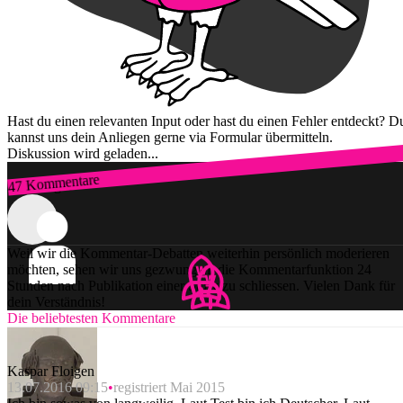
Hast du einen relevanten Input oder hast du einen Fehler entdeckt? D
kannst uns dein Anliegen gerne via Formular übermitteln.
Diskussion wird geladen...
47 Kommentare
Zum Login
Weil wir die Kommentar-Debatten weiterhin persönlich moderieren
möchten, sehen wir uns gezwungen, die Kommentarfunktion 24
Stunden nach Publikation einer Story zu schliessen. Vielen Dank für
dein Verständnis!
Die beliebtesten Kommentare
Kaspar Floigen
13.07.2016 09:15
registriert Mai 2015