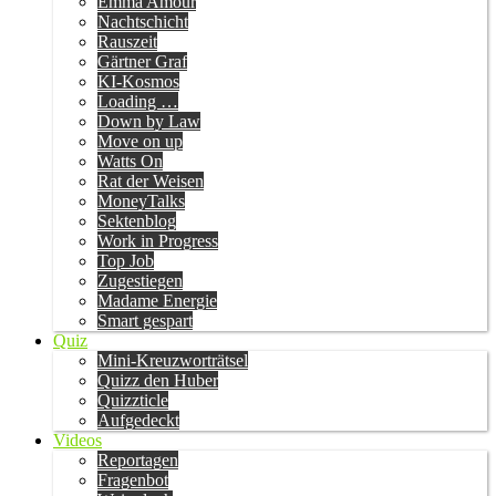
Emma Amour
Nachtschicht
Rauszeit
Gärtner Graf
KI-Kosmos
Loading …
Down by Law
Move on up
Watts On
Rat der Weisen
MoneyTalks
Sektenblog
Work in Progress
Top Job
Zugestiegen
Madame Energie
Smart gespart
Quiz
Mini-Kreuzworträtsel
Quizz den Huber
Quizzticle
Aufgedeckt
Videos
Reportagen
Fragenbot