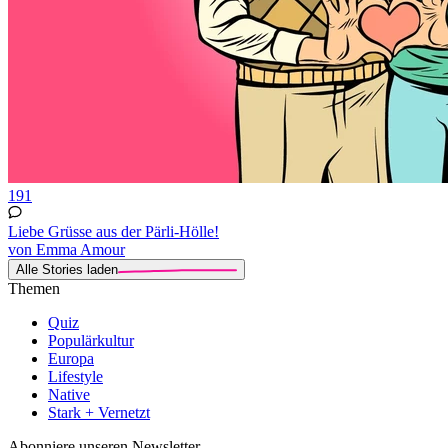
191
Liebe Grüsse aus der Pärli-Hölle!
von Emma Amour
Alle Stories laden
Themen
Quiz
Populärkultur
Europa
Lifestyle
Native
Stark + Vernetzt
Abonniere unseren Newsletter