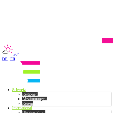
30°
DE
|
FR
Schweiz
Regionen
Abstimmungen
Reisen
International
Ukraine-Krieg