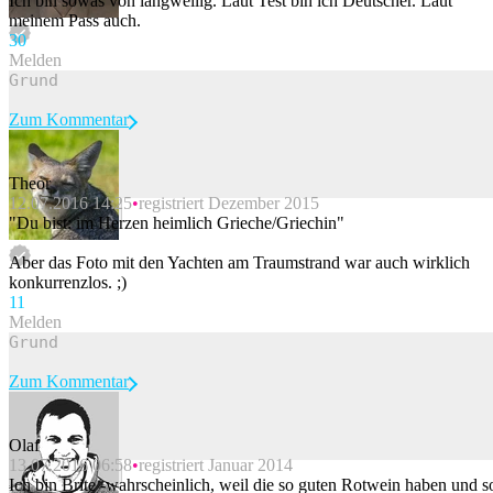
Ich bin sowas von langweilig. Laut Test bin ich Deutscher. Laut
meinem Pass auch.
3
0
Melden
Zum Kommentar
Theor
12.07.2016 14:25
registriert Dezember 2015
Beitrag melden
"Du bist: im Herzen heimlich Grieche/Griechin"
Aber das Foto mit den Yachten am Traumstrand war auch wirklich
konkurrenzlos. ;)
1
1
Melden
Zum Kommentar
Olaf
13.07.2016 06:58
registriert Januar 2014
Beitrag melden
Ich bin Brite -wahrscheinlich, weil die so guten Rotwein haben und s