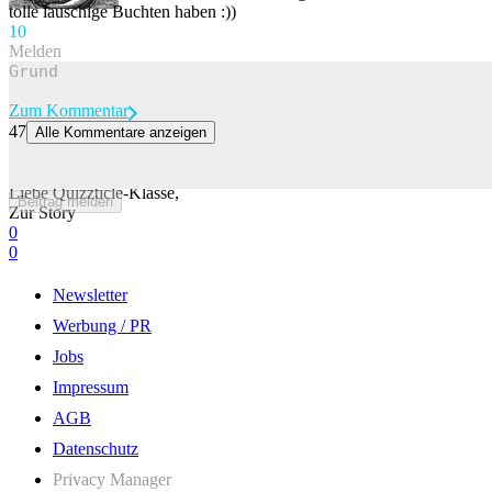
tolle lauschige Buchten haben :))
1
0
Melden
Zum Kommentar
47
Alle Kommentare anzeigen
Ist dein Nachname Worldwide? Dann sag, wie sich diese Länder
nennen
Liebe Quizzticle-Klasse,
Beitrag melden
Zur Story
0
0
Newsletter
Werbung / PR
Jobs
Impressum
AGB
Datenschutz
Privacy Manager