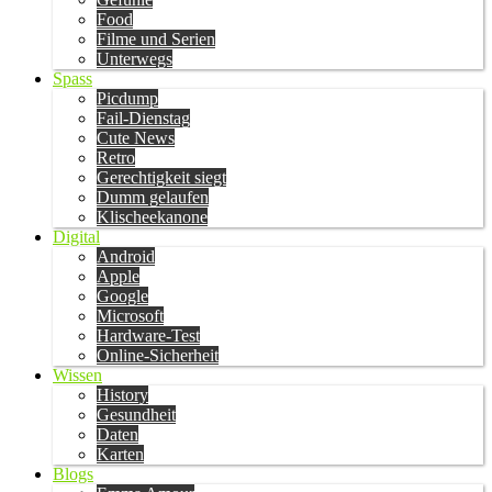
Food
Filme und Serien
Unterwegs
Spass
Picdump
Fail-Dienstag
Cute News
Retro
Gerechtigkeit siegt
Dumm gelaufen
Klischeekanone
Digital
Android
Apple
Google
Microsoft
Hardware-Test
Online-Sicherheit
Wissen
History
Gesundheit
Daten
Karten
Blogs