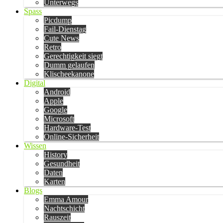
Unterwegs
Spass
Picdump
Fail-Dienstag
Cute News
Retro
Gerechtigkeit siegt
Dumm gelaufen
Klischeekanone
Digital
Android
Apple
Google
Microsoft
Hardware-Test
Online-Sicherheit
Wissen
History
Gesundheit
Daten
Karten
Blogs
Emma Amour
Nachtschicht
Rauszeit