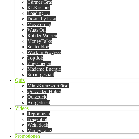
Gärtner Graf
KI-Kosmos
Loading …
Down by Law
Move on up
Watts On
Rat der Weisen
MoneyTalks
Sektenblog
Work in Progress
Top Job
Zugestiegen
Madame Energie
Smart gespart
Quiz
Mini-Kreuzworträtsel
Quizz den Huber
Quizzticle
Aufgedeckt
Videos
Reportagen
Fragenbot
Wein doch
MoneyTalks
Promotionen