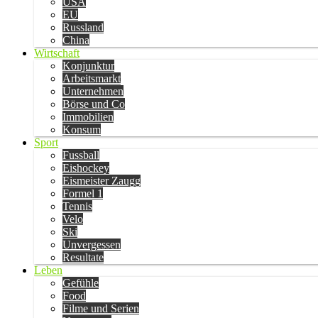
USA
EU
Russland
China
Wirtschaft
Konjunktur
Arbeitsmarkt
Unternehmen
Börse und Co
Immobilien
Konsum
Sport
Fussball
Eishockey
Eismeister Zaugg
Formel 1
Tennis
Velo
Ski
Unvergessen
Resultate
Leben
Gefühle
Food
Filme und Serien