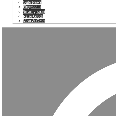
Gute News
Flugmodus
Smart gespart
Reise-Glück
Meat & Greet