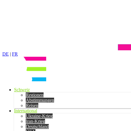
DE
|
FR
Schweiz
Regionen
Abstimmungen
Reisen
International
Ukraine-Krieg
Iran-Krieg
Deutschland