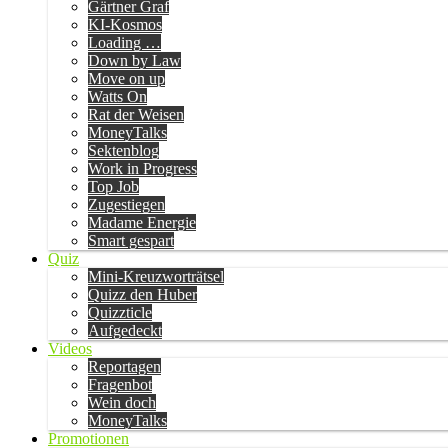
Gärtner Graf
KI-Kosmos
Loading …
Down by Law
Move on up
Watts On
Rat der Weisen
MoneyTalks
Sektenblog
Work in Progress
Top Job
Zugestiegen
Madame Energie
Smart gespart
Quiz
Mini-Kreuzworträtsel
Quizz den Huber
Quizzticle
Aufgedeckt
Videos
Reportagen
Fragenbot
Wein doch
MoneyTalks
Promotionen