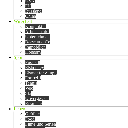
USA
EU
Russland
China
Wirtschaft
Konjunktur
Arbeitsmarkt
Unternehmen
Börse und Co
Immobilien
Konsum
Sport
Fussball
Eishockey
Eismeister Zaugg
Formel 1
Tennis
Velo
Ski
Unvergessen
Resultate
Leben
Gefühle
Food
Filme und Serien