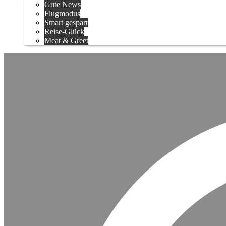
Gute News
Flugmodus
Smart gespart
Reise-Glück
Meat & Greet