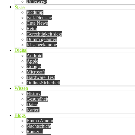
Unterwegs
Spass
Picdump
Fail-Dienstag
Cute News
Retro
Gerechtigkeit siegt
Dumm gelaufen
Klischeekanone
Digital
Android
Apple
Google
Microsoft
Hardware-Test
Online-Sicherheit
Wissen
History
Gesundheit
Daten
Karten
Blogs
Emma Amour
Nachtschicht
Rauszeit