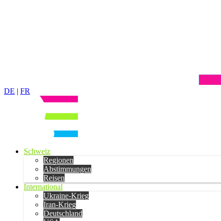
DE
|
FR
Schweiz
Regionen
Abstimmungen
Reisen
International
Ukraine-Krieg
Iran-Krieg
Deutschland