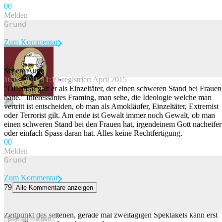
0
0
Melden
Zum Kommentar
Sapere Aude
16.08.2016 11:19
registriert April 2015
Beitrag melden
"Offenbar galt er als Einzeltäter, der einen schweren Stand bei Frauen
hatte." Interessantes Framing, man sehe, die Ideologie welche man
vertritt ist entscheiden, ob man als Amokläufer, Einzeltäter, Extremist
oder Terrorist gilt. Am ende ist Gewalt immer noch Gewalt, ob man
einen schweren Stand bei den Frauen hat, irgendeinem Gott nacheifer
oder einfach Spass daran hat. Alles keine Rechtfertigung.
0
0
Melden
Zum Kommentar
79
Alle Kommentare anzeigen
Botanischer Garten in Basel erwartet seltene Titanwurz-Blüte
In Basel soll schon bald die Titanwurz wieder blühen. Der genaue
Zeitpunkt des seltenen, gerade mal zweitägigen Spektakels kann erst
Beitrag melden