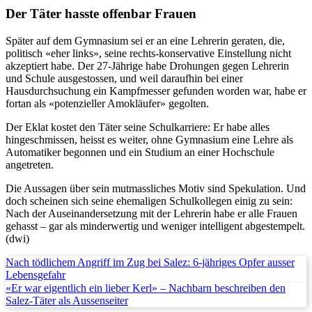
Der Täter hasste offenbar Frauen
Später auf dem Gymnasium sei er an eine Lehrerin geraten, die,
politisch «eher links», seine rechts-konservative Einstellung nicht
akzeptiert habe. Der 27-Jährige habe Drohungen gegen Lehrerin
und Schule ausgestossen, und weil daraufhin bei einer
Hausdurchsuchung ein Kampfmesser gefunden worden war, habe er
fortan als «potenzieller Amokläufer» gegolten.
Der Eklat kostet den Täter seine Schulkarriere: Er habe alles
hingeschmissen, heisst es weiter, ohne Gymnasium eine Lehre als
Automatiker begonnen und ein Studium an einer Hochschule
angetreten.
Die Aussagen über sein mutmassliches Motiv sind Spekulation. Und
doch scheinen sich seine ehemaligen Schulkollegen einig zu sein:
Nach der Auseinandersetzung mit der Lehrerin habe er alle Frauen
gehasst – gar als minderwertig und weniger intelligent abgestempelt.
(dwi)
Nach tödlichem Angriff im Zug bei Salez: 6-jähriges Opfer ausser
Lebensgefahr
«Er war eigentlich ein lieber Kerl» – Nachbarn beschreiben den
Salez-Täter als Aussenseiter