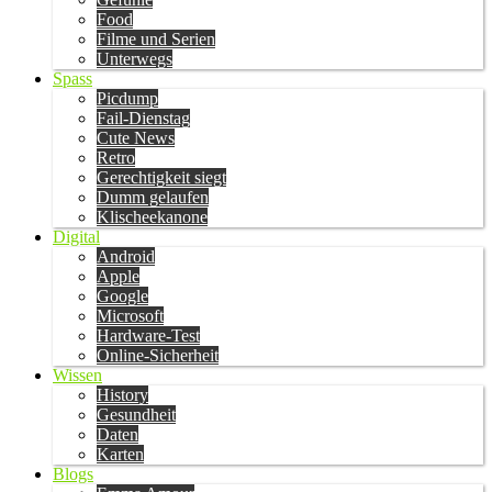
Food
Filme und Serien
Unterwegs
Spass
Picdump
Fail-Dienstag
Cute News
Retro
Gerechtigkeit siegt
Dumm gelaufen
Klischeekanone
Digital
Android
Apple
Google
Microsoft
Hardware-Test
Online-Sicherheit
Wissen
History
Gesundheit
Daten
Karten
Blogs