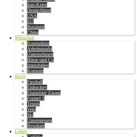
Iran-Krieg
Deutschland
USA
EU
Russland
China
Wirtschaft
Konjunktur
Arbeitsmarkt
Unternehmen
Börse und Co
Immobilien
Konsum
Sport
Fussball
Eishockey
Eismeister Zaugg
Formel 1
Tennis
Velo
Ski
Unvergessen
Resultate
Leben
Gefühle