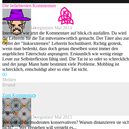
dein Verständnis!
Die beliebtesten Kommentare
m:k:
16.08.2016 09:34
registriert Mai 2014
Interessant wie jetzt die Kommentare auf blick.ch ausfallen. Da wird
die Lehrerin für die Tat mitverantwortlich gemacht. Der Täter also z
Opfer der "linksextremen" Lehrerin hochstilisiert. Richtig grotesk,
wenn man bedenkt, dass doch genau dieselben sonst immer den
angeblichen Täterschutz anprangern. Erstaunlich wie wenig einige
Leute zur Selbstreflexion fähig sind. Die Tat ist so oder so schrecklich
und der junge Mann hatte bestimmt viele Probleme. Mobbing ist
schrecklich, entschuldigt aber so eine Tat nicht.
0
0
Melden
Zum Kommentar
panaap
16.08.2016 10:53
registriert Mai 2015
Beitrag melden
Wo sind all die moderaten konservativen? Warum distanzieren sie sic
nicht? ... Wer verstehen will versteht es...