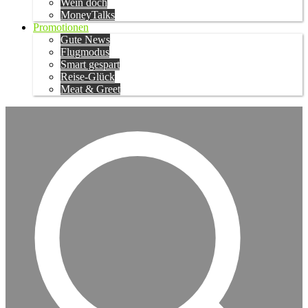
Wein doch
MoneyTalks
Promotionen
Gute News
Flugmodus
Smart gespart
Reise-Glück
Meat & Greet