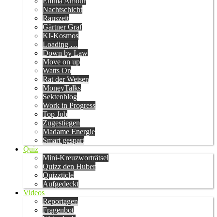
Emma Amour
Nachtschicht
Rauszeit
Gärtner Graf
KI-Kosmos
Loading …
Down by Law
Move on up
Watts On
Rat der Weisen
MoneyTalks
Sektenblog
Work in Progress
Top Job
Zugestiegen
Madame Energie
Smart gespart
Quiz
Mini-Kreuzworträtsel
Quizz den Huber
Quizzticle
Aufgedeckt
Videos
Reportagen
Fragenbot