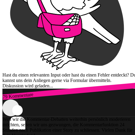
Hast du einen relevanten Input oder hast du einen Fehler entdeckt? D
kannst uns dein Anliegen gerne via Formular übermitteln.
Diskussion wird geladen...
79 Kommentare
Zum Login
Weil wir die Kommentar-Debatten weiterhin persönlich moderieren
möchten, sehen wir uns gezwungen, die Kommentarfunktion 24
Stunden nach Publikation einer Story zu schliessen. Vielen Dank für