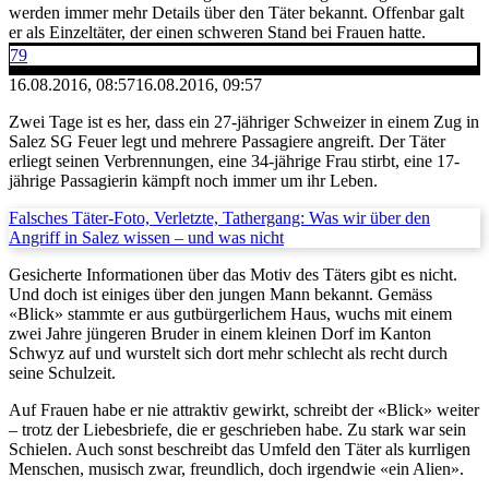
werden immer mehr Details über den Täter bekannt. Offenbar galt
er als Einzeltäter, der einen schweren Stand bei Frauen hatte.
79
16.08.2016, 08:57
16.08.2016, 09:57
Zwei Tage ist es her, dass ein 27-jähriger Schweizer in einem Zug in
Salez SG Feuer legt und mehrere Passagiere angreift. Der Täter
erliegt seinen Verbrennungen, eine 34-jährige Frau stirbt, eine 17-
jährige Passagierin kämpft noch immer um ihr Leben.
Falsches Täter-Foto, Verletzte, Tathergang: Was wir über den
Angriff in Salez wissen – und was nicht
Gesicherte Informationen über das Motiv des Täters gibt es nicht.
Und doch ist einiges über den jungen Mann bekannt. Gemäss
«Blick» stammte er aus gutbürgerlichem Haus, wuchs mit einem
zwei Jahre jüngeren Bruder in einem kleinen Dorf im Kanton
Schwyz auf und wurstelt sich dort mehr schlecht als recht durch
seine Schulzeit.
Auf Frauen habe er nie attraktiv gewirkt, schreibt der «Blick» weiter
– trotz der Liebesbriefe, die er geschrieben habe. Zu stark war sein
Schielen. Auch sonst beschreibt das Umfeld den Täter als kurrligen
Menschen, musisch zwar, freundlich, doch irgendwie «ein Alien».