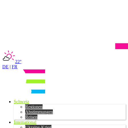
22°
DE
|
FR
Schweiz
Regionen
Abstimmungen
Reisen
International
Ukraine-Krieg