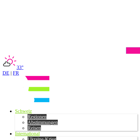
33°
DE
|
FR
Schweiz
Regionen
Abstimmungen
Reisen
International
Ukraine-Krieg