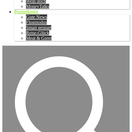
Wein doch
MoneyTalks
Promotionen
Gute News
Flugmodus
Smart gespart
Reise-Glück
Meat & Greet