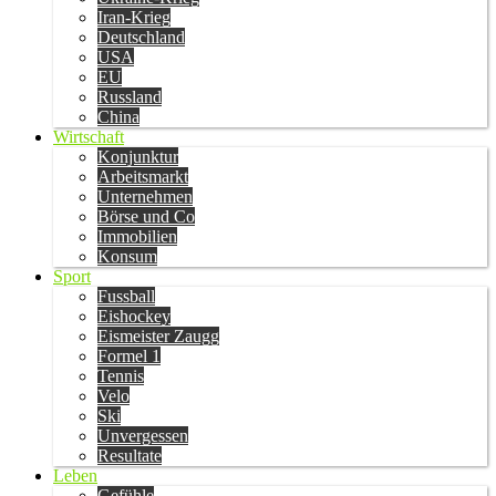
Iran-Krieg
Deutschland
USA
EU
Russland
China
Wirtschaft
Konjunktur
Arbeitsmarkt
Unternehmen
Börse und Co
Immobilien
Konsum
Sport
Fussball
Eishockey
Eismeister Zaugg
Formel 1
Tennis
Velo
Ski
Unvergessen
Resultate
Leben
Gefühle