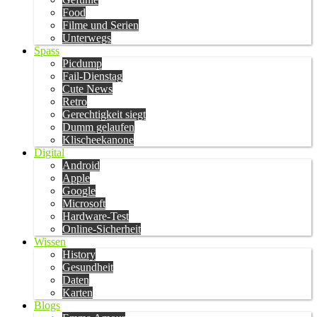
Food
Filme und Serien
Unterwegs
Spass
Picdump
Fail-Dienstag
Cute News
Retro
Gerechtigkeit siegt
Dumm gelaufen
Klischeekanone
Digital
Android
Apple
Google
Microsoft
Hardware-Test
Online-Sicherheit
Wissen
History
Gesundheit
Daten
Karten
Blogs