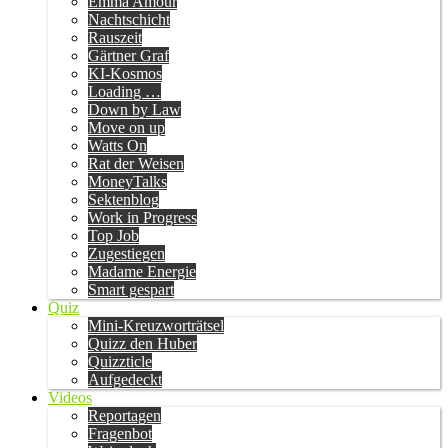
Emma Amour
Nachtschicht
Rauszeit
Gärtner Graf
KI-Kosmos
Loading …
Down by Law
Move on up
Watts On
Rat der Weisen
MoneyTalks
Sektenblog
Work in Progress
Top Job
Zugestiegen
Madame Energie
Smart gespart
Quiz
Mini-Kreuzworträtsel
Quizz den Huber
Quizzticle
Aufgedeckt
Videos
Reportagen
Fragenbot