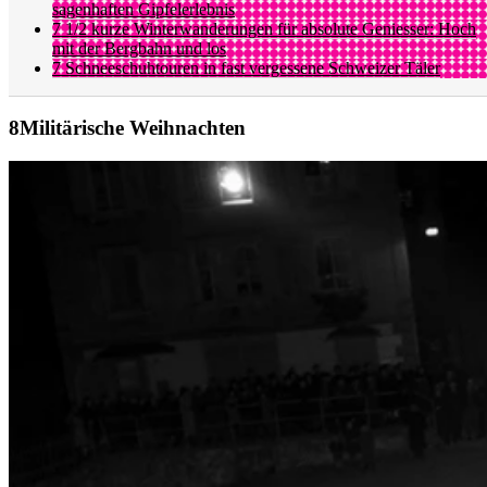
sagenhaften Gipfelerlebnis
7 1/2 kurze Winterwanderungen für absolute Geniesser: Hoch
mit der Bergbahn und los
7 Schneeschuhtouren in fast vergessene Schweizer Täler
Militärische Weihnachten