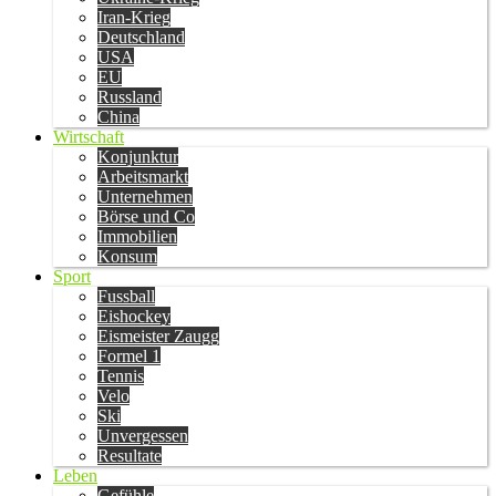
Iran-Krieg
Deutschland
USA
EU
Russland
China
Wirtschaft
Konjunktur
Arbeitsmarkt
Unternehmen
Börse und Co
Immobilien
Konsum
Sport
Fussball
Eishockey
Eismeister Zaugg
Formel 1
Tennis
Velo
Ski
Unvergessen
Resultate
Leben
Gefühle