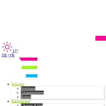
17°
DE
|
FR
Schweiz
Regionen
Abstimmungen
Reisen
International
Ukraine-Krieg