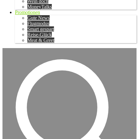
Wein doch
MoneyTalks
Promotionen
Gute News
Flugmodus
Smart gespart
Reise-Glück
Meat & Greet