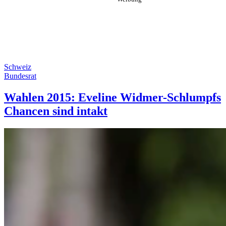
Schweiz
Bundesrat
Wahlen 2015: Eveline Widmer-Schlumpfs
Chancen sind intakt