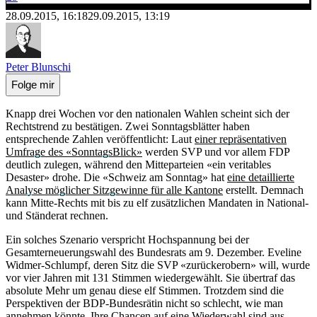
28.09.2015, 16:18
29.09.2015, 13:19
Peter Blunschi
Folge mir
Knapp drei Wochen vor den nationalen Wahlen scheint sich der
Rechtstrend zu bestätigen. Zwei Sonntagsblätter haben
entsprechende Zahlen veröffentlicht: Laut
einer repräsentativen
Umfrage des «SonntagsBlick»
werden SVP und vor allem FDP
deutlich zulegen, während den Mitteparteien «ein veritables
Desaster» drohe. Die «Schweiz am Sonntag» hat
eine detaillierte
Analyse möglicher Sitzgewinne für alle Kantone
erstellt. Demnach
kann Mitte-Rechts mit bis zu elf zusätzlichen Mandaten in National-
und Ständerat rechnen.
Ein solches Szenario verspricht Hochspannung bei der
Gesamterneuerungswahl des Bundesrats am 9. Dezember. Eveline
Widmer-Schlumpf, deren Sitz die SVP «zurückerobern» will, wurde
vor vier Jahren mit 131 Stimmen wiedergewählt. Sie übertraf das
absolute Mehr um genau diese elf Stimmen. Trotzdem sind die
Perspektiven der BDP-Bundesrätin nicht so schlecht, wie man
annehmen könnte. Ihre Chancen auf eine Wiederwahl sind aus