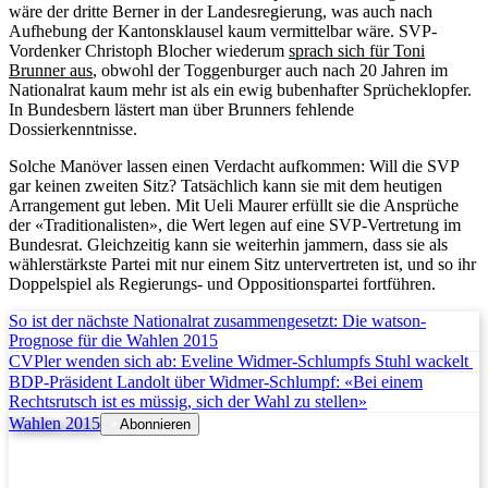
wäre der dritte Berner in der Landesregierung, was auch nach
Aufhebung der Kantonsklausel kaum vermittelbar wäre. SVP-
Vordenker Christoph Blocher wiederum
sprach sich für Toni
Brunner aus
, obwohl der Toggenburger auch nach 20 Jahren im
Nationalrat kaum mehr ist als ein ewig bubenhafter Sprücheklopfer.
In Bundesbern lästert man über Brunners fehlende
Dossierkenntnisse.
Solche Manöver lassen einen Verdacht aufkommen: Will die SVP
gar keinen zweiten Sitz? Tatsächlich kann sie mit dem heutigen
Arrangement gut leben. Mit Ueli Maurer erfüllt sie die Ansprüche
der «Traditionalisten», die Wert legen auf eine SVP-Vertretung im
Bundesrat. Gleichzeitig kann sie weiterhin jammern, dass sie als
wählerstärkste Partei mit nur einem Sitz untervertreten ist, und so ihr
Doppelspiel als Regierungs- und Oppositionspartei fortführen.
So ist der nächste Nationalrat zusammengesetzt: Die watson-
Prognose für die Wahlen 2015
CVPler wenden sich ab: Eveline Widmer-Schlumpfs Stuhl wackelt
BDP-Präsident Landolt über Widmer-Schlumpf: «Bei einem
Rechtsrutsch ist es müssig, sich der Wahl zu stellen»
Wahlen 2015
Abonnieren