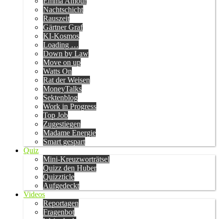
Emma Amour
Nachtschicht
Rauszeit
Gärtner Graf
KI-Kosmos
Loading …
Down by Law
Move on up
Watts On
Rat der Weisen
MoneyTalks
Sektenblog
Work in Progress
Top Job
Zugestiegen
Madame Energie
Smart gespart
Quiz
Mini-Kreuzworträtsel
Quizz den Huber
Quizzticle
Aufgedeckt
Videos
Reportagen
Fragenbot