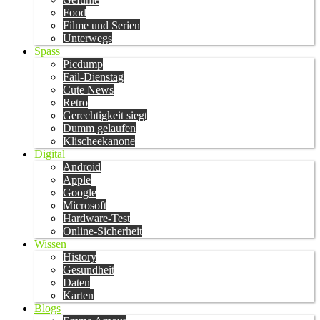
Food
Filme und Serien
Unterwegs
Spass
Picdump
Fail-Dienstag
Cute News
Retro
Gerechtigkeit siegt
Dumm gelaufen
Klischeekanone
Digital
Android
Apple
Google
Microsoft
Hardware-Test
Online-Sicherheit
Wissen
History
Gesundheit
Daten
Karten
Blogs