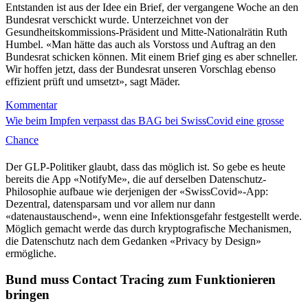
Entstanden ist aus der Idee ein Brief, der vergangene Woche an den
Bundesrat verschickt wurde. Unterzeichnet von der
Gesundheitskommissions-Präsident und Mitte-Nationalrätin Ruth
Humbel. «Man hätte das auch als Vorstoss und Auftrag an den
Bundesrat schicken können. Mit einem Brief ging es aber schneller.
Wir hoffen jetzt, dass der Bundesrat unseren Vorschlag ebenso
effizient prüft und umsetzt», sagt Mäder.
Kommentar
Wie beim Impfen verpasst das BAG bei SwissCovid eine grosse
Chance
Der GLP-Politiker glaubt, dass das möglich ist. So gebe es heute
bereits die App «NotifyMe», die auf derselben Datenschutz-
Philosophie aufbaue wie derjenigen der «SwissCovid»-App:
Dezentral, datensparsam und vor allem nur dann
«datenaustauschend», wenn eine Infektionsgefahr festgestellt werde.
Möglich gemacht werde das durch kryptografische Mechanismen,
die Datenschutz nach dem Gedanken «Privacy by Design»
ermögliche.
Bund muss Contact Tracing zum Funktionieren
bringen