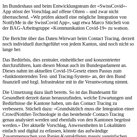
Im Bundeshaus und beim Entwicklungsteam der «SwissCovid»-
App stösst der Vorschlag auf offene Ohren – und zwar nicht
überraschend. «Wir prüfen aktuell eine mögliche Integration von
NotifyMe in die SwissCovid App», sagt etwa Marco Stücheli von
der BAG-Arbeitsgruppe «Kommunikation Covid-19» zu watson.
Die Berichte über das Daten-Wirrwarr beim Contact Tracing, derzeit
noch individuell durchgeführt von jedem Kanton, sind noch nicht so
lange her.
Das Bedürfnis, dies zentraler, einheitlicher und konzentrierter
durchzuführen, kam diesen Monat auch im Bundesparlament an.
Dieses nahm im aktuellen Covid-19-Gesetz einen Passus zum
«funktionierenden Test- und Tracing-System» an, der den Bund
finanziell und bzgl. Infrastruktur mit in die Verantwortung nimmt.
Die Umsetzung dazu läuft bereits. So ist das Bundesamt für
Gesundheit derzeit daran herauszufinden, welche Erwartungen und
Bedürfnisse die Kantone haben, um das Contact Tracing zu
verbessern. Stücheli dazu: «Grundsätzlich muss die Integration einer
CrowdNotifier-Technologie in das bestehende Contact-Tracing
genau analysiert werden und ebenfalls von den Kantonen begrüsst
werden.» Der aktuelle Vorschlag, Anwesenheiten in Lokalitäten
einfach und digital zu erfassen, könnte das aufwändige
Zusammensuchen von Papier-Kontaktlisten massiv vereinfachen.