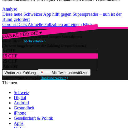
Analyse
Diese neue Schweizer App hilft gegen Superspreader – nun ist der
Bund gefordert
Corona-Data: Aktuelle Fallzahlen auf einem Blick
DANKE FÜR DIE ♥
Würdest du gerne watson und unseren Journalismus
unterstützen?
Mehr erfahren
(Du wirst umgeleitet, um die Zahlung abzuschliessen.)
5 CHF
15 CHF
25 CHF
Anderer
Weiter zur Zahlung
Mit Twint unterstützen
Oder unterstütze uns per
Banküberweisung
.
Themen
Schweiz
Digital
Android
Gesundheit
iPhone
Gesellschaft & Politik
Apps