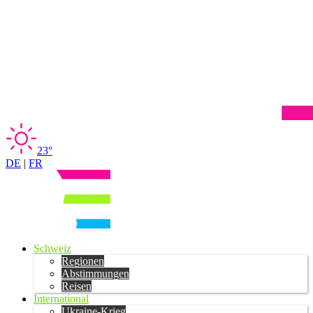
23°
DE
|
FR
Schweiz
Regionen
Abstimmungen
Reisen
International
Ukraine-Krieg