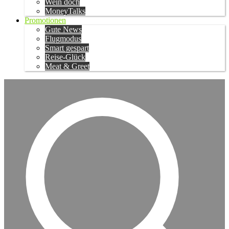
Wein doch
MoneyTalks
Promotionen
Gute News
Flugmodus
Smart gespart
Reise-Glück
Meat & Greet