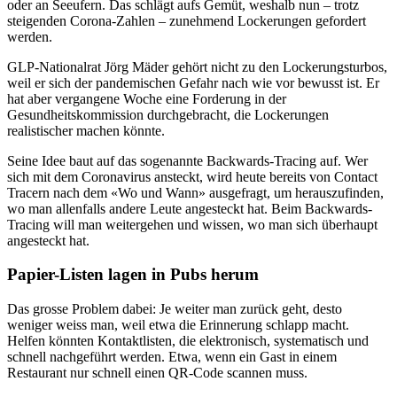
oder an Seeufern. Das schlägt aufs Gemüt, weshalb nun – trotz
steigenden Corona-Zahlen – zunehmend Lockerungen gefordert
werden.
GLP-Nationalrat Jörg Mäder gehört nicht zu den Lockerungsturbos,
weil er sich der pandemischen Gefahr nach wie vor bewusst ist. Er
hat aber vergangene Woche eine Forderung in der
Gesundheitskommission durchgebracht, die Lockerungen
realistischer machen könnte.
Seine Idee baut auf das sogenannte Backwards-Tracing auf. Wer
sich mit dem Coronavirus ansteckt, wird heute bereits von Contact
Tracern nach dem «Wo und Wann» ausgefragt, um herauszufinden,
wo man allenfalls andere Leute angesteckt hat. Beim Backwards-
Tracing will man weitergehen und wissen, wo man sich überhaupt
angesteckt hat.
Papier-Listen lagen in Pubs herum
Das grosse Problem dabei: Je weiter man zurück geht, desto
weniger weiss man, weil etwa die Erinnerung schlapp macht.
Helfen könnten Kontaktlisten, die elektronisch, systematisch und
schnell nachgeführt werden. Etwa, wenn ein Gast in einem
Restaurant nur schnell einen QR-Code scannen muss.