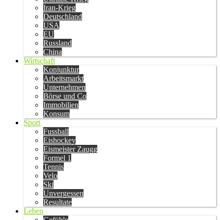
Iran-Krieg
Deutschland
USA
EU
Russland
China
Wirtschaft
Konjunktur
Arbeitsmarkt
Unternehmen
Börse und Co
Immobilien
Konsum
Sport
Fussball
Eishockey
Eismeister Zaugg
Formel 1
Tennis
Velo
Ski
Unvergessen
Resultate
Leben
Gefühle