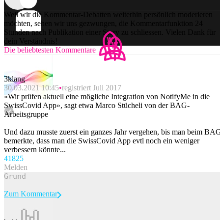
Weil wir die Kommentar-Debatten weiterhin persönlich moderieren
möchten, sehen wir uns gezwungen, die Kommentarfunktion 24
Stunden nach Publikation einer Story zu schliessen. Vielen Dank für
dein Verständnis!
Die beliebtesten Kommentare
3klang
30.03.2021 10:45
registriert Juli 2017
«Wir prüfen aktuell eine mögliche Integration von NotifyMe in die
SwissCovid App», sagt etwa Marco Stücheli von der BAG-
Arbeitsgruppe
Und dazu musste zuerst ein ganzes Jahr vergehen, bis man beim BA
bemerkte, dass man die SwissCovid App evtl noch ein weniger
verbessern könnte...
418
25
Melden
Zum Kommentar