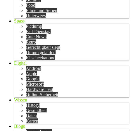
Food
Filme und Serien
Unterwegs
Spass
Picdump
Fail-Dienstag
Cute News
Retro
Gerechtigkeit siegt
Dumm gelaufen
Klischeekanone
Digital
Android
Apple
Google
Microsoft
Hardware-Test
Online-Sicherheit
Wissen
History
Gesundheit
Daten
Karten
Blogs