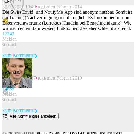
bokl
30.03.2021 10:49
registriert Februar 2014
Beitrag melden
Die SwissCovid- und NotifyMe-App sind anonym nutzbar. Somit ist
ein Tracing (Nachverfolgung) nicht möglich. Es funktioniert nur mit
Eigenverantwortung (korrektes Handeln bei Benachrichtigung). Wie
wir nach einem Jahr wissen, funktioniert dies eher schlecht als recht.
172
43
Melden
Zum Kommentar
mstuedel
30.03.2021 10:37
registriert Februar 2019
Beitrag melden
Findi guet!
146
55
Melden
Zum Kommentar
75
Alle Kommentare anzeigen
Zwei weitere Legionellen-Erkrankungen in Basel-Stadt gemeldet
In der Stadt-Basel sind bis am Freitagmorgen 28 Personen an
Legionellen erkrankt. Dies sind gemäss Behördenangaben zwei