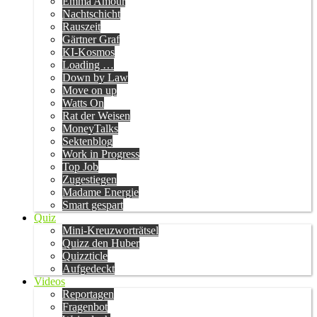
Emma Amour
Nachtschicht
Rauszeit
Gärtner Graf
KI-Kosmos
Loading …
Down by Law
Move on up
Watts On
Rat der Weisen
MoneyTalks
Sektenblog
Work in Progress
Top Job
Zugestiegen
Madame Energie
Smart gespart
Quiz
Mini-Kreuzworträtsel
Quizz den Huber
Quizzticle
Aufgedeckt
Videos
Reportagen
Fragenbot