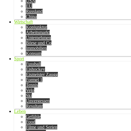
USA
EU
Russland
China
Wirtschaft
Konjunktur
Arbeitsmarkt
Unternehmen
Börse und Co
Immobilien
Konsum
Sport
Fussball
Eishockey
Eismeister Zaugg
Formel 1
Tennis
Velo
Ski
Unvergessen
Resultate
Leben
Gefühle
Food
Filme und Serien