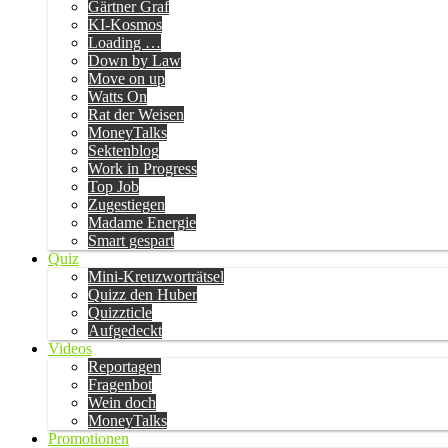
Gärtner Graf
KI-Kosmos
Loading …
Down by Law
Move on up
Watts On
Rat der Weisen
MoneyTalks
Sektenblog
Work in Progress
Top Job
Zugestiegen
Madame Energie
Smart gespart
Quiz
Mini-Kreuzworträtsel
Quizz den Huber
Quizzticle
Aufgedeckt
Videos
Reportagen
Fragenbot
Wein doch
MoneyTalks
Promotionen