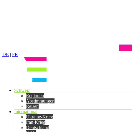
DE
|
FR
Schweiz
Regionen
Abstimmungen
Reisen
International
Ukraine-Krieg
Iran-Krieg
Deutschland