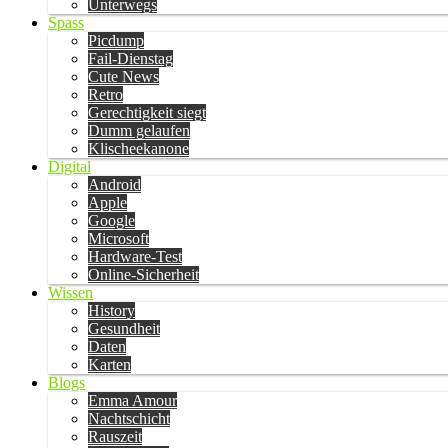
Unterwegs
Spass
Picdump
Fail-Dienstag
Cute News
Retro
Gerechtigkeit siegt
Dumm gelaufen
Klischeekanone
Digital
Android
Apple
Google
Microsoft
Hardware-Test
Online-Sicherheit
Wissen
History
Gesundheit
Daten
Karten
Blogs
Emma Amour
Nachtschicht
Rauszeit