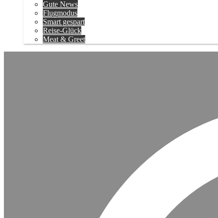
Gute News
Flugmodus
Smart gespart
Reise-Glück
Meat & Greet