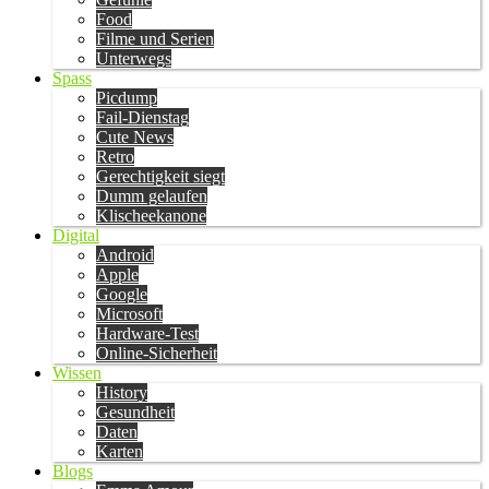
Food
Filme und Serien
Unterwegs
Spass
Picdump
Fail-Dienstag
Cute News
Retro
Gerechtigkeit siegt
Dumm gelaufen
Klischeekanone
Digital
Android
Apple
Google
Microsoft
Hardware-Test
Online-Sicherheit
Wissen
History
Gesundheit
Daten
Karten
Blogs