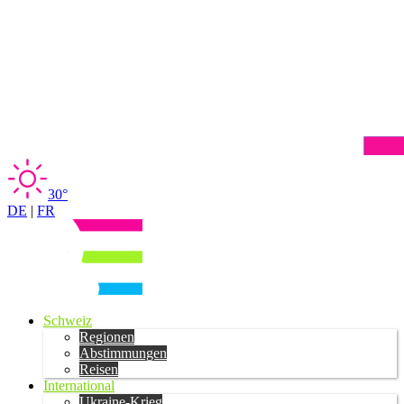
30°
DE
|
FR
Schweiz
Regionen
Abstimmungen
Reisen
International
Ukraine-Krieg