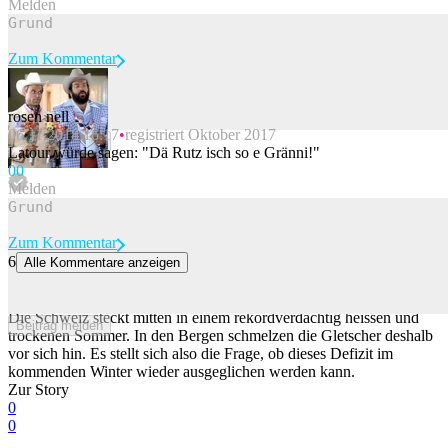
Melden
Zum Kommentar
rosen nell
06.11.2018 16:17
registriert Oktober 2017
Beitrag melden
Latour würde sagen: "Dä Rutz isch so e Gränni!"
0
0
Melden
Zum Kommentar
6
Alle Kommentare anzeigen
Wie wird der Winter? Ein sich vor Indien bildendes Phänomen gibt
erste Hinweise
Die Schweiz steckt mitten in einem rekordverdächtig heissen und
Beitrag melden
trockenen Sommer. In den Bergen schmelzen die Gletscher deshalb
vor sich hin. Es stellt sich also die Frage, ob dieses Defizit im
kommenden Winter wieder ausgeglichen werden kann.
Zur Story
0
0