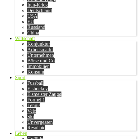
Iran-Krieg
Deutschland
USA
EU
Russland
China
Wirtschaft
Konjunktur
Arbeitsmarkt
Unternehmen
Börse und Co
Immobilien
Konsum
Sport
Fussball
Eishockey
Eismeister Zaugg
Formel 1
Tennis
Velo
Ski
Unvergessen
Resultate
Leben
Gefühle