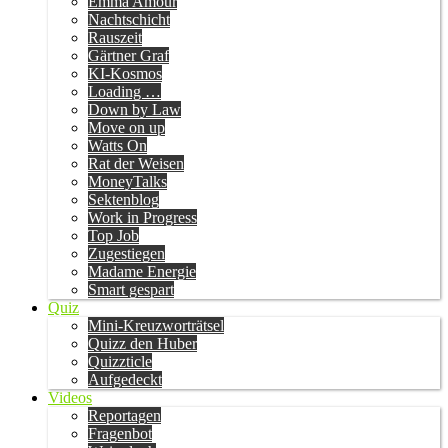
Emma Amour
Nachtschicht
Rauszeit
Gärtner Graf
KI-Kosmos
Loading …
Down by Law
Move on up
Watts On
Rat der Weisen
MoneyTalks
Sektenblog
Work in Progress
Top Job
Zugestiegen
Madame Energie
Smart gespart
Quiz
Mini-Kreuzworträtsel
Quizz den Huber
Quizzticle
Aufgedeckt
Videos
Reportagen
Fragenbot