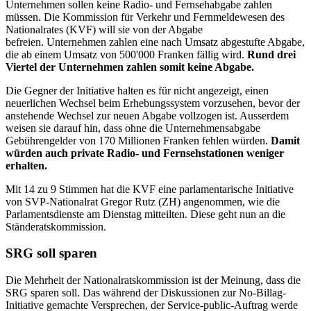
Unternehmen sollen keine Radio- und Fernsehabgabe zahlen
müssen. Die Kommission für Verkehr und Fernmeldewesen des
Nationalrates (KVF) will sie von der Abgabe
befreien. Unternehmen zahlen eine nach Umsatz abgestufte Abgabe,
die ab einem Umsatz von 500'000 Franken fällig wird.
Rund drei
Viertel der Unternehmen zahlen somit keine Abgabe.
Die Gegner der Initiative halten es für nicht angezeigt, einen
neuerlichen Wechsel beim Erhebungssystem vorzusehen, bevor der
anstehende Wechsel zur neuen Abgabe vollzogen ist. Ausserdem
weisen sie darauf hin, dass ohne die Unternehmensabgabe
Gebührengelder von 170 Millionen Franken fehlen würden.
Damit
würden auch private Radio- und Fernsehstationen weniger
erhalten.
Mit 14 zu 9 Stimmen hat die KVF eine parlamentarische Initiative
von SVP-Nationalrat Gregor Rutz (ZH) angenommen, wie die
Parlamentsdienste am Dienstag mitteilten. Diese geht nun an die
Ständeratskommission.
SRG soll sparen
Die Mehrheit der Nationalratskommission ist der Meinung, dass die
SRG sparen soll. Das während der Diskussionen zur No-Billag-
Initiative gemachte Versprechen, der Service-public-Auftrag werde