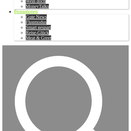
Wein doch
MoneyTalks
Promotionen
Gute News
Flugmodus
Smart gespart
Reise-Glück
Meat & Greet