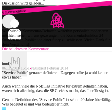
Diskussion wird geladen...
6 Kommentare
Zum Login
Weil wir die Kommentar-Debatten weiterhin persönlich moderieren
möchten, sehen wir uns gezwungen, die Kommentarfunktion 24
Stunden nach Publikation einer Story zu schliessen. Vielen Dank für
dein Verständnis!
Die beliebtesten Kommentare
inmi
06.11.2018 15:51
registriert Februar 2014
"Service Public" genauer definieren. Dagegen sollte ja wohl keiner
etwas haben.
Auch wenn viele die NoBillag Initiative für extrem gehalten haben,
waren sich alle einig, dass die SRG vieles macht, das überflüssig ist.
Genaue Definition des "Service Public" ist schon 20 Jahre überfällig.
Was bedeutet er und was bedeutet er nicht.
0
0