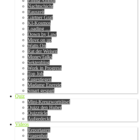
Emma Amour
Nachtschicht
Rauszeit
Gärtner Graf
KI-Kosmos
Loading …
Down by Law
Move on up
Watts On
Rat der Weisen
MoneyTalks
Sektenblog
Work in Progress
Top Job
Zugestiegen
Madame Energie
Smart gespart
Quiz
Mini-Kreuzworträtsel
Quizz den Huber
Quizzticle
Aufgedeckt
Videos
Reportagen
Fragenbot