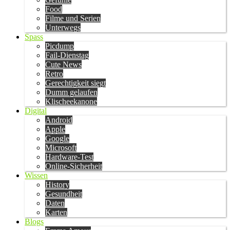
Food
Filme und Serien
Unterwegs
Spass
Picdump
Fail-Dienstag
Cute News
Retro
Gerechtigkeit siegt
Dumm gelaufen
Klischeekanone
Digital
Android
Apple
Google
Microsoft
Hardware-Test
Online-Sicherheit
Wissen
History
Gesundheit
Daten
Karten
Blogs