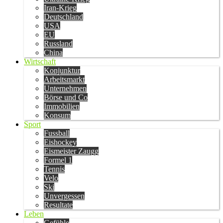
Iran-Krieg
Deutschland
USA
EU
Russland
China
Wirtschaft
Konjunktur
Arbeitsmarkt
Unternehmen
Börse und Co
Immobilien
Konsum
Sport
Fussball
Eishockey
Eismeister Zaugg
Formel 1
Tennis
Velo
Ski
Unvergessen
Resultate
Leben
Gefühle