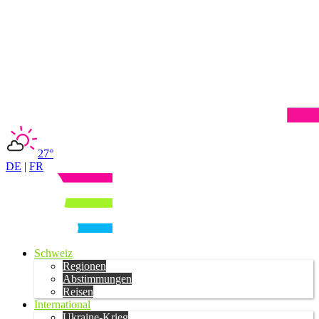
27°
DE
|
FR
Schweiz
Regionen
Abstimmungen
Reisen
International
Ukraine-Krieg