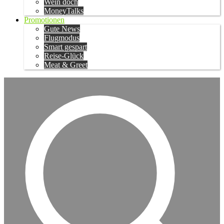
Wein doch
MoneyTalks
Promotionen
Gute News
Flugmodus
Smart gespart
Reise-Glück
Meat & Greet