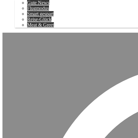
Gute News
Flugmodus
Smart gespart
Reise-Glück
Meat & Greet