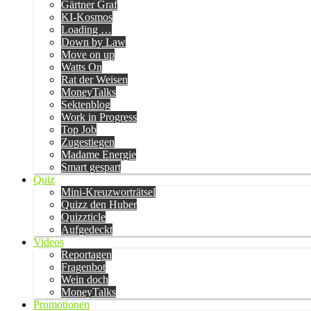
Gärtner Graf
KI-Kosmos
Loading …
Down by Law
Move on up
Watts On
Rat der Weisen
MoneyTalks
Sektenblog
Work in Progress
Top Job
Zugestiegen
Madame Energie
Smart gespart
Quiz
Mini-Kreuzworträtsel
Quizz den Huber
Quizzticle
Aufgedeckt
Videos
Reportagen
Fragenbot
Wein doch
MoneyTalks
Promotionen