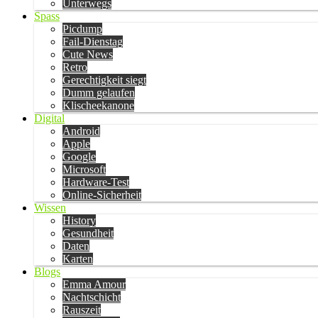
Unterwegs
Spass
Picdump
Fail-Dienstag
Cute News
Retro
Gerechtigkeit siegt
Dumm gelaufen
Klischeekanone
Digital
Android
Apple
Google
Microsoft
Hardware-Test
Online-Sicherheit
Wissen
History
Gesundheit
Daten
Karten
Blogs
Emma Amour
Nachtschicht
Rauszeit