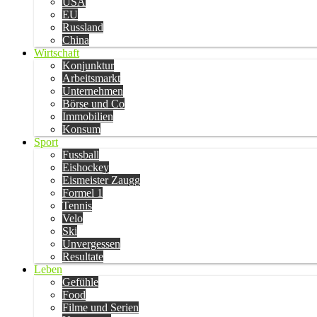
USA
EU
Russland
China
Wirtschaft
Konjunktur
Arbeitsmarkt
Unternehmen
Börse und Co
Immobilien
Konsum
Sport
Fussball
Eishockey
Eismeister Zaugg
Formel 1
Tennis
Velo
Ski
Unvergessen
Resultate
Leben
Gefühle
Food
Filme und Serien