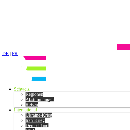
DE
|
FR
Schweiz
Regionen
Abstimmungen
Reisen
International
Ukraine-Krieg
Iran-Krieg
Deutschland