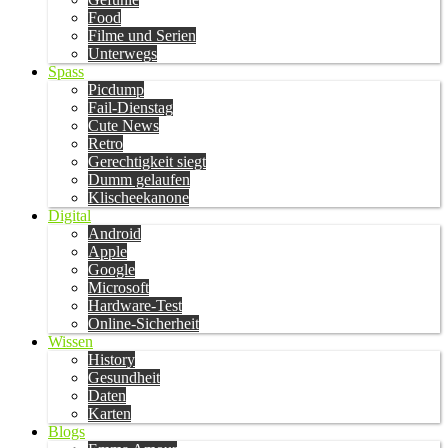
Food
Filme und Serien
Unterwegs
Spass
Picdump
Fail-Dienstag
Cute News
Retro
Gerechtigkeit siegt
Dumm gelaufen
Klischeekanone
Digital
Android
Apple
Google
Microsoft
Hardware-Test
Online-Sicherheit
Wissen
History
Gesundheit
Daten
Karten
Blogs