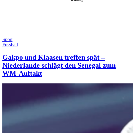
Sport
Fussball
Gakpo und Klaasen treffen spät –
Niederlande schlägt den Senegal zum
WM-Auftakt