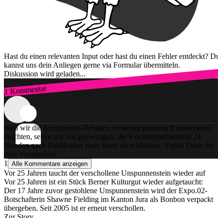
Hast du einen relevanten Input oder hast du einen Fehler entdeckt? D
kannst uns dein Anliegen gerne via Formular übermitteln.
Diskussion wird geladen...
1 Kommentar
Zum Login
Weil wir die Kommentar-Debatten weiterhin persönlich moderieren
möchten, sehen wir uns gezwungen, die Kommentarfunktion 24
Stunden nach Publikation einer Story zu schliessen. Vielen Dank für
dein Verständnis!
1
Alle Kommentare anzeigen
Vor 25 Jahren taucht der verschollene Unspunnenstein wieder auf
Vor 25 Jahren ist ein Stück Berner Kulturgut wieder aufgetaucht:
Der 17 Jahre zuvor gestohlene Unspunnenstein wird der Expo.02-
Botschafterin Shawne Fielding im Kanton Jura als Bonbon verpackt
übergeben. Seit 2005 ist er erneut verschollen.
Zur Story