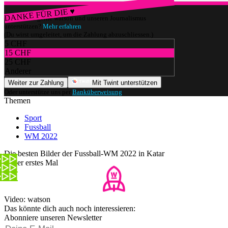
DANKE FÜR DIE ♥
Würdest du gerne watson und unseren Journalismus
unterstützen?
Mehr erfahren
(Du wirst umgeleitet, um die Zahlung abzuschliessen.)
5 CHF
15 CHF
25 CHF
Anderer
Weiter zur Zahlung
Mit Twint unterstützen
Oder unterstütze uns per
Banküberweisung
.
Themen
Sport
Fussball
WM 2022
Die besten Bilder der Fussball-WM 2022 in Katar
Unser erstes Mal
Video: watson
Das könnte dich auch noch interessieren:
Abonniere unseren Newsletter