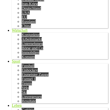
Iran-Krieg
Deutschland
USA
EU
Russland
China
Wirtschaft
Konjunktur
Arbeitsmarkt
Unternehmen
Börse und Co
Immobilien
Konsum
Sport
Fussball
Eishockey
Eismeister Zaugg
Formel 1
Tennis
Velo
Ski
Unvergessen
Resultate
Leben
Gefühle