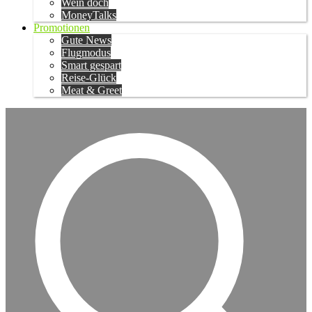
Wein doch
MoneyTalks
Promotionen
Gute News
Flugmodus
Smart gespart
Reise-Glück
Meat & Greet