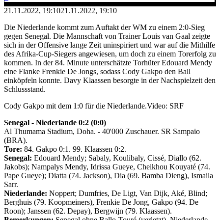
21.11.2022, 19:10
21.11.2022, 19:10
Die Niederlande kommt zum Auftakt der WM zu einem 2:0-Sieg
gegen Senegal. Die Mannschaft von Trainer Louis van Gaal zeigte
sich in der Offensive lange Zeit uninspiriert und war auf die Mithilfe
des Afrika-Cup-Siegers angewiesen, um doch zu einem Torerfolg zu
kommen. In der 84. Minute unterschätzte Torhüter Edouard Mendy
eine Flanke Frenkie De Jongs, sodass Cody Gakpo den Ball
einköpfeln konnte. Davy Klaassen besorgte in der Nachspielzeit den
Schlussstand.
Cody Gakpo mit dem 1:0 für die Niederlande.
Video: SRF
Senegal - Niederlande 0:2 (0:0)
Al Thumama Stadium, Doha. - 40'000 Zuschauer. SR Sampaio
(BRA).
Tore:
84. Gakpo 0:1. 99. Klaassen 0:2.
Senegal:
Edouard Mendy; Sabaly, Koulibaly, Cissé, Diallo (62.
Jakobs); Nampalys Mendy, Idrissa Gueye, Cheikhou Kouyaté (74.
Pape Gueye); Diatta (74. Jackson), Dia (69. Bamba Dieng), Ismaila
Sarr.
Niederlande:
Noppert; Dumfries, De Ligt, Van Dijk, Aké, Blind;
Berghuis (79. Koopmeiners), Frenkie De Jong, Gakpo (94. De
Roon); Janssen (62. Depay), Bergwijn (79. Klaassen).
Bemerkungen:
Senegal ohne Ballo-Touré (verletzt). Niederlande