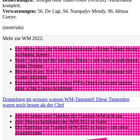
komplett.
Verwarnungen:
56. De Ligt, 94. Nampalys Mendy, 96. Idrissa
Gueye.
(mom/sda)
Mehr zur WM 2022:
Urs Meier über die Schiedsrichterinnen: «Keine Frauen für die
wichtigen Spiele»
Wales zurück auf der grössten Bühne – mit einer wunderbaren
neuen Hymne
Rhetorik-Kurs, Teil VI: Heute üben wir die Kunstpause mit
Gianni Infantino
Europäische Nationen geben FIFA-Druck nach und spielen
ohne «One Love»-Armbinde
Doppelsieg im grossen watson-WM-Tippspiel! Diese Tippenden
waren noch besser als der Chef
Alle Resultate und Tabellen der Fussball-WM in Katar
Alle Mannschaftskader der WM 2022 in Katar
Der Spielplan zur Fussball-WM 2022 in Katar – mit allen
Anspielzeiten