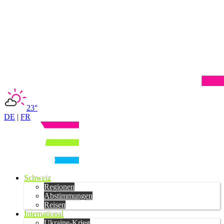
23°
DE
|
FR
Schweiz
Regionen
Abstimmungen
Reisen
International
Ukraine-Krieg