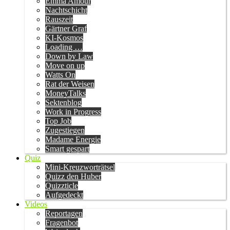
Emma Amour
Nachtschicht
Rauszeit
Gärtner Graf
KI-Kosmos
Loading …
Down by Law
Move on up
Watts On
Rat der Weisen
MoneyTalks
Sektenblog
Work in Progress
Top Job
Zugestiegen
Madame Energie
Smart gespart
Quiz
Mini-Kreuzworträtsel
Quizz den Huber
Quizzticle
Aufgedeckt
Videos
Reportagen
Fragenbot