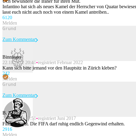
Uch bewundere die Iraner für ihren Mut.
Infantino hat sich als neues Kamel der Herrscher von Quatar bewiese
lasst euch nicht auch noch von einem Kamel antreiben..
61
20
Melden
Zum Kommentar
Binninger
22.11.2022 20:41
registriert Februar 2022
Beitrag melden
Kann sich bitte jemand vor den Hauptsitz in Zürich kleben?
24
2
Melden
Zum Kommentar
B. Bakker
22.11.2022 17:51
registriert Juni 2017
Beitrag melden
Finde ich gut. Die FIFA darf ruhig endlich Gegenwind erhalten.
29
16
Melden