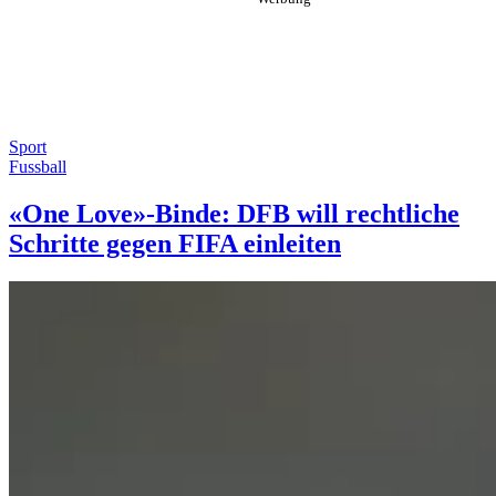
Sport
Fussball
«One Love»-Binde: DFB will rechtliche
Schritte gegen FIFA einleiten