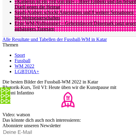
«Kamerun ist ein Teil von mir» – Breel Embolo und das brisan
Duell gegen die Heimat
Saudi-Arabien schockt Argentinien und 8 weitere Sensationen
bei Weltmeisterschaften
Erste WM-Nullnummer – Geheimfavorit Dänemark patzt gege
aufsässiges Tunesien
Alle Resultate und Tabellen der Fussball-WM in Katar
Themen
Sport
Fussball
WM 2022
LGBTQIA+
Die besten Bilder der Fussball-WM 2022 in Katar
Rhetorik-Kurs, Teil VI: Heute üben wir die Kunstpause mit
Gianni Infantino
Video: watson
Das könnte dich auch noch interessieren:
Abonniere unseren Newsletter