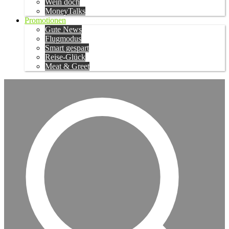
Wein doch
MoneyTalks
Promotionen
Gute News
Flugmodus
Smart gespart
Reise-Glück
Meat & Greet