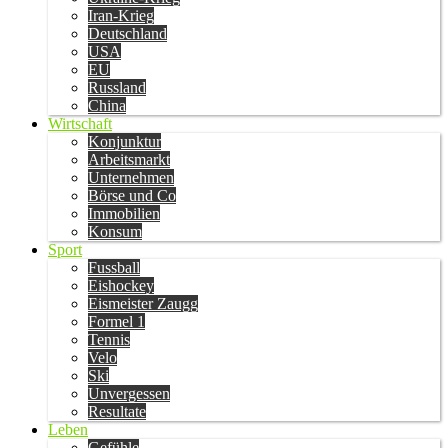
Iran-Krieg
Deutschland
USA
EU
Russland
China
Wirtschaft
Konjunktur
Arbeitsmarkt
Unternehmen
Börse und Co
Immobilien
Konsum
Sport
Fussball
Eishockey
Eismeister Zaugg
Formel 1
Tennis
Velo
Ski
Unvergessen
Resultate
Leben
Gefühle