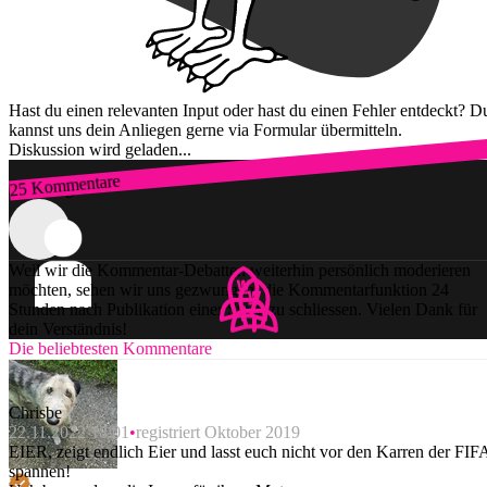
Hast du einen relevanten Input oder hast du einen Fehler entdeckt? D
kannst uns dein Anliegen gerne via Formular übermitteln.
Diskussion wird geladen...
25 Kommentare
Zum Login
Weil wir die Kommentar-Debatten weiterhin persönlich moderieren
möchten, sehen wir uns gezwungen, die Kommentarfunktion 24
Stunden nach Publikation einer Story zu schliessen. Vielen Dank für
dein Verständnis!
Die beliebtesten Kommentare
Chrisbe
22.11.2022 18:01
registriert Oktober 2019
EIER, zeigt endlich Eier und lasst euch nicht vor den Karren der FIF
spannen!