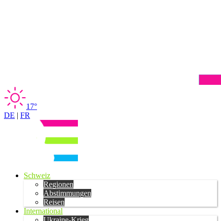
17°
DE
|
FR
Schweiz
Regionen
Abstimmungen
Reisen
International
Ukraine-Krieg