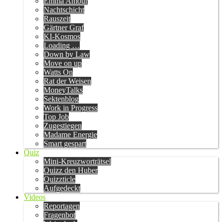
Emma Amour
Nachtschicht
Rauszeit
Gärtner Graf
KI-Kosmos
Loading …
Down by Law
Move on up
Watts On
Rat der Weisen
MoneyTalks
Sektenblog
Work in Progress
Top Job
Zugestiegen
Madame Energie
Smart gespart
Quiz
Mini-Kreuzworträtsel
Quizz den Huber
Quizzticle
Aufgedeckt
Videos
Reportagen
Fragenbot