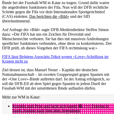
Binde bei der Fussball-WM in Katar zu tragen. Grund dafür waren
die angedrohten Sanktionen der Fifa. Nun will der DFB rechtliche
Schritte gegen die Fifa vor dem Internationalen Sportgerichtshof
(CAS) einleiten.
Das berichten die «Bild»
und der SID
übereinstimmend.
Auf Anfrage der «Bild» sagte DFB-Mediendirektor Steffen Simon
dazu: «Die FIFA hat uns ein Zeichen für Diversität und
Menschenrechte verboten. Sie hat dies mit massiven Androhungen
sportlicher Sanktionen verbunden, ohne diese zu konkretisieren. Der
DFB prüft, ob dieses Vorgehen der FIFA rechtmässig war.»
FIFA lässt Belgiens Auswärts-Trikot wegen «Love»-Schriftzug im
Kragen nicht zu
Ziel dessen ist, dass Manuel Neuer – Kapitän der deutschen
Nationalmannschaft – im zweiten Gruppenspiel gegen Spanien mit
der «One Love»-Binde auftreten darf. Ist der Antrag erfolgreich, so
soll die DFB-Elf ab dem Spiel gegen Spanien in jedem Duell der
Fussball-WM mit der umstrittenen Binde auflaufen dürfen.
Mehr zur WM in Katar:
Ronaldo malt Pepe und lacht sich kaputt 😂 +++ Feiertag in
Saudi-Arabien nach Sieg über Argentinien