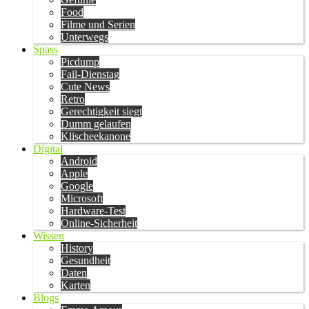
Food
Filme und Serien
Unterwegs
Spass
Picdump
Fail-Dienstag
Cute News
Retro
Gerechtigkeit siegt
Dumm gelaufen
Klischeekanone
Digital
Android
Apple
Google
Microsoft
Hardware-Test
Online-Sicherheit
Wissen
History
Gesundheit
Daten
Karten
Blogs