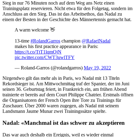
Sieg in nur 76 Minuten noch auf dem Weg ans Netz einen
Trainingsplatz reservieren. Nicht etwa für den Folgetag, sondern im
Anschluss an den Sieg. Das ist das Arbeitsethos, das Nadal zu
einem der Besten in der Geschichte des Männertennis gemacht hat.
A warm welcome 👋
13-time
#RolandGarros
champion
@RafaelNadal
makes his first practice appearance in Paris:
https://t.co/TtT1lqmOjN
pic.twitter.com/CWT3uwlTFY
— Roland-Garros (@rolandgarros)
May 19, 2022
Nirgendwo gilt das mehr als in Paris, wo Nadal mit 13 Titeln
Rekordsieger ist. Am Mittwochmittag traf der Spanier, der im Juni
seinen 36. Geburtstag feiert, in Frankreich ein, am frühen Abend
trainierte er bereits auf dem Court Philippe Chatrier. Erstmals öffnen
die Organisatoren der French Open ihre Tore zu Trainings für
Zuschauer. Über 2000 waren zugegen, als Nadal mit seinem
Landsmann Jaume Munar zwei Trainingssätze spielte.
Nadal: «Manchmal ist das schwer zu akzeptieren
Das war auch deshalb ein Ereignis, weil es wieder einmal