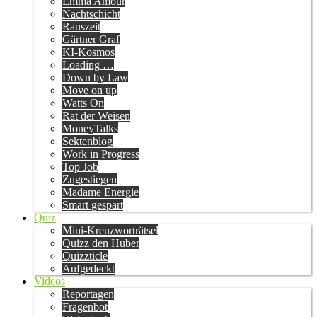
Emma Amour
Nachtschicht
Rauszeit
Gärtner Graf
KI-Kosmos
Loading …
Down by Law
Move on up
Watts On
Rat der Weisen
MoneyTalks
Sektenblog
Work in Progress
Top Job
Zugestiegen
Madame Energie
Smart gespart
Quiz
Mini-Kreuzworträtsel
Quizz den Huber
Quizzticle
Aufgedeckt
Videos
Reportagen
Fragenbot