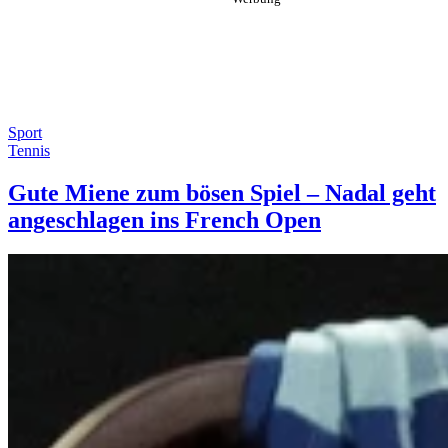
Sport
Tennis
Gute Miene zum bösen Spiel – Nadal geht
angeschlagen ins French Open