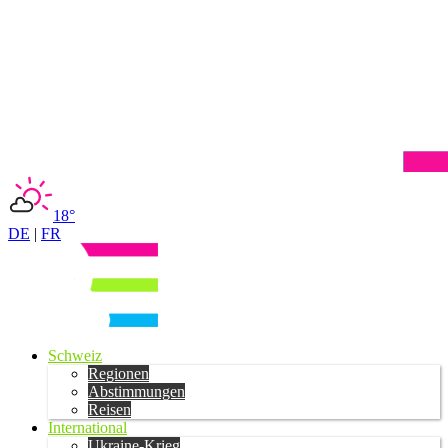
18°
DE
|
FR
Schweiz
Regionen
Abstimmungen
Reisen
International
Ukraine-Krieg