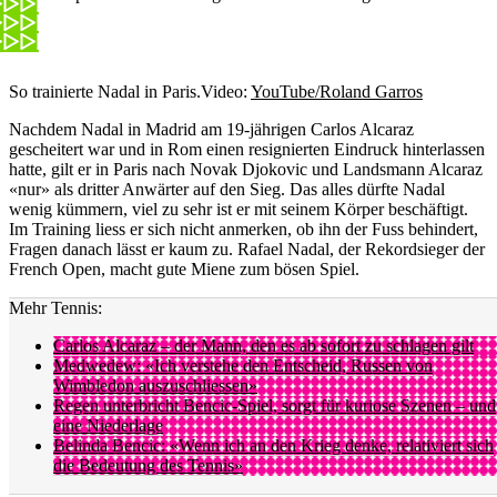
So trainierte Nadal in Paris.
Video:
YouTube/Roland Garros
Nachdem Nadal in Madrid am 19-jährigen Carlos Alcaraz
gescheitert war und in Rom einen resignierten Eindruck hinterlassen
hatte, gilt er in Paris nach Novak Djokovic und Landsmann Alcaraz
«nur» als dritter Anwärter auf den Sieg. Das alles dürfte Nadal
wenig kümmern, viel zu sehr ist er mit seinem Körper beschäftigt.
Im Training liess er sich nicht anmerken, ob ihn der Fuss behindert,
Fragen danach lässt er kaum zu. Rafael Nadal, der Rekordsieger der
French Open, macht gute Miene zum bösen Spiel.
Mehr Tennis:
Carlos Alcaraz – der Mann, den es ab sofort zu schlagen gilt
Medwedew: «Ich verstehe den Entscheid, Russen von
Wimbledon auszuschliessen»
Regen unterbricht Bencic-Spiel, sorgt für kuriose Szenen – und
eine Niederlage
Belinda Bencic: «Wenn ich an den Krieg denke, relativiert sich
die Bedeutung des Tennis»