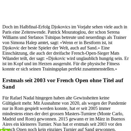
Doch im Halbfinal-Erfolg Djokovics im Vorjahr sehen viele auch in
Paris eine Zeitenwende. Patrick Mouratoglou, der schon Serena
Williams und Stefanos Tsitsipas betreute und neuerdings als Trainer
von Simona Halep amtet, sagt: «Wenn er in Bestform ist, ist
Djokovic der beste Spieler der Welt, auch auf Sand.» Eine
Einschätzung, die auch der dreifache French-Open-Sieger Mats
Wilander teilt, der sagt: «Djokovic wird unglaublich hungrig sein. Er
ist im Kopf und im Herzen ausgeruht. Für die physische Fitness
konnte er sich seinen Trainingsplan perfekt zusammenstellen.»
Erstmals seit 2003 vor French Open ohne Titel auf
Sand
Für Rafael Nadal hingegen haben alte Gewissheiten keine
Gültigkeit mehr. Mit Ausnahme von 2020, als wegen der Pandemie
nur in Rom gespielt werden konnte, hat er seit 2005 immer
mindestens eines der drei grossen Masters-Turniere (Monte Carlo,
Madrid und Rom) gewonnen. 2015 gewann er im März in Buenos
Aires ein kleineres Turnier. Nun hat er erstmals seit 2003 vor den
French Open noch kein einziges Turnier auf Sand gewonnen.