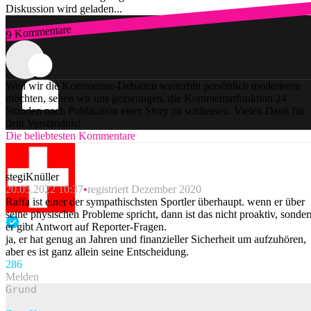
Diskussion wird geladen...
9 Kommentare
Zum Login
Weil wir die Kommentar-Debatten weiterhin persönlich moderieren
möchten, sehen wir uns gezwungen, die Kommentarfunktion 24
Stunden nach Publikation einer Story zu schliessen. Vielen Dank für
dein Verständnis!
Die beliebtesten Kommentare
stegiKnüller
20.05.2022 10:37
registriert Dezember 2020
Raffa ist einer der sympathischsten Sportler überhaupt. wenn er über
seine physischen Probleme spricht, dann ist das nicht proaktiv, sonder
er gibt Antwort auf Reporter-Fragen.
ja, er hat genug an Jahren und finanzieller Sicherheit um aufzuhören,
aber es ist ganz allein seine Entscheidung.
28
6
Melden