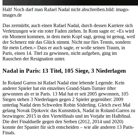
Halt! Noch darf man Rafael Nadal nicht abschreiben.
bild: imago-
images.de
Das zermürbt, auch einen Rafael Nadal, durch dessen Karriere sich
Verletzungen wie ein roter Faden ziehen. In Rom sagte er: «Es wird
ein Moment kommen, in dem mein Kopf sagt, genug ist genug, weil
der Schmerz mir das Glück nimmt. Nicht nur fürs Tennis, sondern
für mein Leben.» Dass er auch sagte, er wolle seinen Traum, in
Paris, einen 14. Titel zu gewinnen, nicht aufgeben, ging im
Rauschen der Resignation unter.
Nadal in Paris: 13 Titel, 105 Siege, 3 Niederlagen
In Roland Garros ist Rafael Nadal eine lebende Legende. Kein
anderer Spieler hat ein einzelnes Grand-Slam-Turnier öfter
gewonnen als er in Paris. 13 Mal hat er seit 2005 gewonnen, 105
Siegen stehen 3 Niederlagen gegen 2 Spieler gegenüber: 2009
unterlag Nadal dem Schweden Robin Söderling. Gleich zwei Mal
gelang Novak Djokovic das Kunststück, Nadal in Roland-Garros zu
bezwingen: 2015 in den Viertelfinals und im Vorjahr im Halbfinal.
Die drei Finalduelle gegen den Serben (2012, 2014 und 2020)
konnte der Spanier für sich entscheiden – wie alle anderen 13 Paris-
Finals.