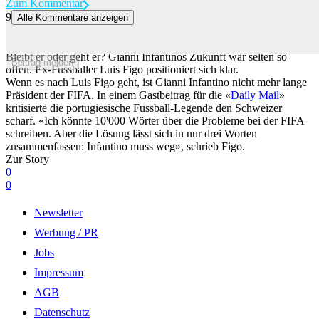
Zum Kommentar
9
Alle Kommentare anzeigen
«Infantino muss weg»: Legende Figo schiesst scharf gegen FIFA-
Präsidenten
Bleibt er oder geht er? Gianni Infantinos Zukunft war selten so
Beitrag melden
offen. Ex-Fussballer Luis Figo positioniert sich klar.
Wenn es nach Luis Figo geht, ist Gianni Infantino nicht mehr lange
Präsident der FIFA. In einem Gastbeitrag für die «
Daily Mail
»
kritisierte die portugiesische Fussball-Legende den Schweizer
scharf. «Ich könnte 10'000 Wörter über die Probleme bei der FIFA
schreiben. Aber die Lösung lässt sich in nur drei Worten
zusammenfassen: Infantino muss weg», schrieb Figo.
Zur Story
0
0
Newsletter
Werbung / PR
Jobs
Impressum
AGB
Datenschutz