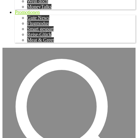
Wein doch
MoneyTalks
Promotionen
Gute News
Flugmodus
Smart gespart
Reise-Glück
Meat & Greet