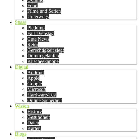
Food
Filme und Serien
Unterwegs
Spass
Picdump
Fail-Dienstag
Cute News
Retro
Gerechtigkeit siegt
Dumm gelaufen
Klischeekanone
Digital
Android
Apple
Google
Microsoft
Hardware-Test
Online-Sicherheit
Wissen
History
Gesundheit
Daten
Karten
Blogs