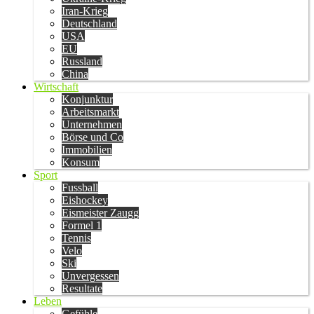
Iran-Krieg
Deutschland
USA
EU
Russland
China
Wirtschaft
Konjunktur
Arbeitsmarkt
Unternehmen
Börse und Co
Immobilien
Konsum
Sport
Fussball
Eishockey
Eismeister Zaugg
Formel 1
Tennis
Velo
Ski
Unvergessen
Resultate
Leben
Gefühle