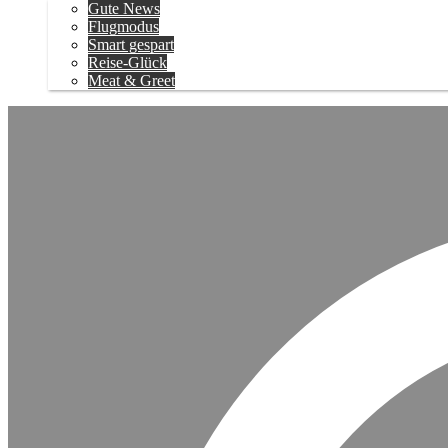
Gute News
Flugmodus
Smart gespart
Reise-Glück
Meat & Greet