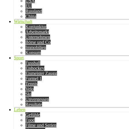
USA
EU
Russland
China
Wirtschaft
Konjunktur
Arbeitsmarkt
Unternehmen
Börse und Co
Immobilien
Konsum
Sport
Fussball
Eishockey
Eismeister Zaugg
Formel 1
Tennis
Velo
Ski
Unvergessen
Resultate
Leben
Gefühle
Food
Filme und Serien