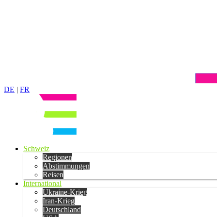
DE
|
FR
Schweiz
Regionen
Abstimmungen
Reisen
International
Ukraine-Krieg
Iran-Krieg
Deutschland