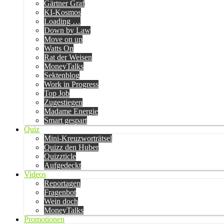
Gärtner Graf
KI-Kosmos
Loading …
Down by Law
Move on up
Watts On
Rat der Weisen
MoneyTalks
Sektenblog
Work in Progress
Top Job
Zugestiegen
Madame Energie
Smart gespart
Quiz
Mini-Kreuzworträtsel
Quizz den Huber
Quizzticle
Aufgedeckt
Videos
Reportagen
Fragenbot
Wein doch
MoneyTalks
Promotionen