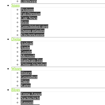
Unterwegs
Spass
Picdump
Fail-Dienstag
Cute News
Retro
Gerechtigkeit siegt
Dumm gelaufen
Klischeekanone
Digital
Android
Apple
Google
Microsoft
Hardware-Test
Online-Sicherheit
Wissen
History
Gesundheit
Daten
Karten
Blogs
Emma Amour
Nachtschicht
Rauszeit