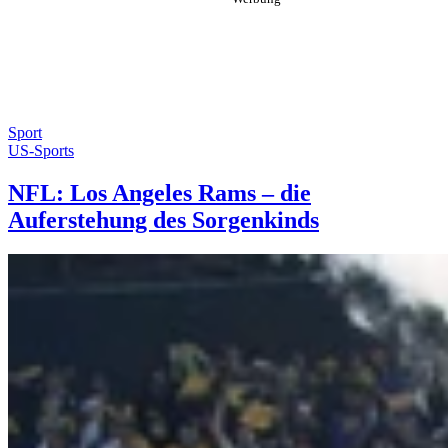
Sport
US-Sports
NFL: Los Angeles Rams – die
Auferstehung des Sorgenkinds