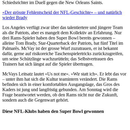
Schiedsrichter im Duell gegen die New Orleans Saints.
«Der grösste Fehlentscheid der NFL-Geschichte» – und natürlich
wieder Brady
Los Angeles verfügt zwar über das talentiertere und jüngere Team
als die Patriots, aber es mangelt dem Kollektiv an Erfahrung. Nur
drei Rams-Spieler haben den Super Bowl bereits gewonnen –
alleine Tom Brady, Star-Quarterback der Patriots, hat fünf Titel im
Palmarès. McVay ist der grosse Wurf zuzutrauen, er ist bekannt
dafür, gerne auf risikoreiche Taschenspielertricks zurückzugreifen,
um seine Schützlinge wachzurütteln; das Selbstvertrauen des
Trainers hat sich längst auf die Spieler übertragen.
McVays Leitsatz lautet «Us not me». «Wir statt ich». Er lebt das vor
– unter ihm hat sich die Kultur teamintern verändert. Die Rams
befinden sich in einer komfortablen Ausgangslage, das Gros des
Kaders ist jung und langfristig gebunden. Am Sonntag wird die
Frage beantwortet werden, ob den Rams nicht nur die Zukunft,
sondern auch die Gegenwart gehört.
Diese NFL-Klubs haben den Super Bowl gewonnen