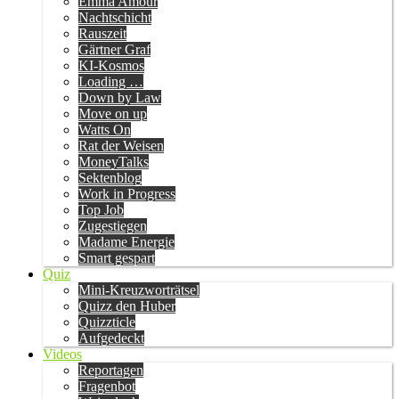
Emma Amour
Nachtschicht
Rauszeit
Gärtner Graf
KI-Kosmos
Loading …
Down by Law
Move on up
Watts On
Rat der Weisen
MoneyTalks
Sektenblog
Work in Progress
Top Job
Zugestiegen
Madame Energie
Smart gespart
Quiz
Mini-Kreuzworträtsel
Quizz den Huber
Quizzticle
Aufgedeckt
Videos
Reportagen
Fragenbot