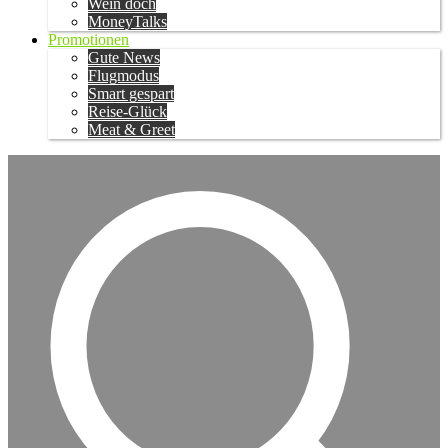
Wein doch
MoneyTalks
Promotionen
Gute News
Flugmodus
Smart gespart
Reise-Glück
Meat & Greet