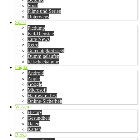
Food
Filme und Serien
Unterwegs
Spass
Picdump
Fail-Dienstag
Cute News
Retro
Gerechtigkeit siegt
Dumm gelaufen
Klischeekanone
Digital
Android
Apple
Google
Microsoft
Hardware-Test
Online-Sicherheit
Wissen
History
Gesundheit
Daten
Karten
Blogs