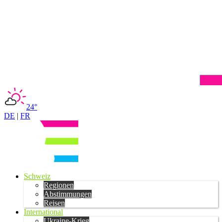
24°
DE
|
FR
Schweiz
Regionen
Abstimmungen
Reisen
International
Ukraine-Krieg