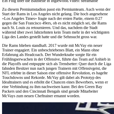
Ein Flug über die Baustelle in Inglewood.
Video: streamable
Zu diesem Premiumstadion passt ein Premiumteam. Auch wenn der
Start der Rams in Los Angeles nicht gelang. Die hoch angesehene
«Los Angeles Times» fragte nach der ersten Partie, einem 0:27
gegen die San Francisco 49ers, ob es nicht möglich sei, die Rams
nach St. Louis zu retournieren. Und das, nachdem die Stadt
während über zwei Jahrzehnten kein Team mehr in der wichtigsten
Liga des Landes gestellt hatte und die Sehnsucht gross war.
Die Rams blieben standhaft. 2017 wurde mit McVay ein neuer
Trainer engagiert. Ein unbeschriebenes Blatt, ein Mann ohne
Erfahrung als Headcoach. Der Wunderknabe sorgte für ein
Frühlingserwachen in der Offensive, führte das Team auf Anhieb in
die Playoffs und entpuppte sich als Trendsetter: Quer durch die Liga
fahnden Besitzer nun nach jungen Trainern mit Offensivgeist, die
NFL erlebte in dieser Saison eine offensive Revolution, es hagelte
Touchdowns und Rekorde. McVay gilt dabei als Prototyp des
Idealtrainers und es erhöht die Chancen eines Bewerbers, wenn er
eine Verbindung zu ihm nachweisen kann: Bei den Green Bay
Packers und den Cincinnati Bengals sind gerade Mitarbeiter
McVays zum neuen Cheftrainer ernannt worden.