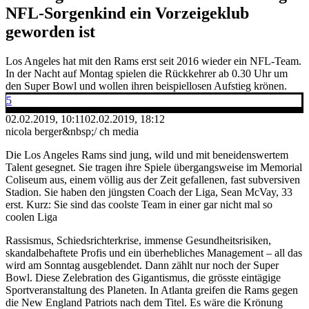
NFL-Sorgenkind ein Vorzeigeklub
geworden ist
Los Angeles hat mit den Rams erst seit 2016 wieder ein NFL-Team.
In der Nacht auf Montag spielen die Rückkehrer ab 0.30 Uhr um
den Super Bowl und wollen ihren beispiellosen Aufstieg krönen.
5
02.02.2019, 10:11
02.02.2019, 18:12
nicola berger&nbsp;/ ch media
Die Los Angeles Rams sind jung, wild und mit beneidenswertem
Talent gesegnet. Sie tragen ihre Spiele übergangsweise im Memorial
Coliseum aus, einem völlig aus der Zeit gefallenen, fast subversiven
Stadion. Sie haben den jüngsten Coach der Liga, Sean McVay, 33
erst. Kurz: Sie sind das coolste Team in einer gar nicht mal so
coolen Liga
Rassismus, Schiedsrichterkrise, immense Gesundheitsrisiken,
skandalbehaftete Profis und ein überhebliches Management – all das
wird am Sonntag ausgeblendet. Dann zählt nur noch der Super
Bowl. Diese Zelebration des Gigantismus, die grösste eintägige
Sportveranstaltung des Planeten. In Atlanta greifen die Rams gegen
die New England Patriots nach dem Titel. Es wäre die Krönung