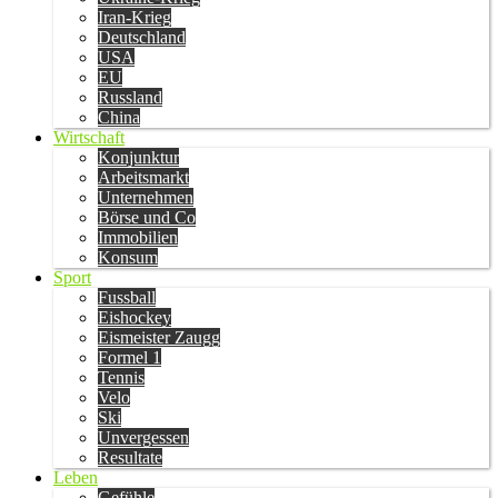
Iran-Krieg
Deutschland
USA
EU
Russland
China
Wirtschaft
Konjunktur
Arbeitsmarkt
Unternehmen
Börse und Co
Immobilien
Konsum
Sport
Fussball
Eishockey
Eismeister Zaugg
Formel 1
Tennis
Velo
Ski
Unvergessen
Resultate
Leben
Gefühle