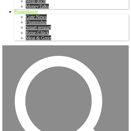
Wein doch
MoneyTalks
Promotionen
Gute News
Flugmodus
Smart gespart
Reise-Glück
Meat & Greet