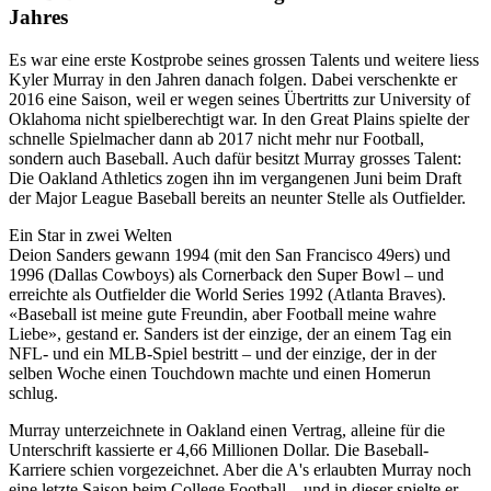
Jahres
Es war eine erste Kostprobe seines grossen Talents und weitere liess
Kyler Murray in den Jahren danach folgen. Dabei verschenkte er
2016 eine Saison, weil er wegen seines Übertritts zur University of
Oklahoma nicht spielberechtigt war. In den Great Plains spielte der
schnelle Spielmacher dann ab 2017 nicht mehr nur Football,
sondern auch Baseball. Auch dafür besitzt Murray grosses Talent:
Die Oakland Athletics zogen ihn im vergangenen Juni beim Draft
der Major League Baseball bereits an neunter Stelle als Outfielder.
Ein Star in zwei Welten
Deion Sanders gewann 1994 (mit den San Francisco 49ers) und
1996 (Dallas Cowboys) als Cornerback den Super Bowl – und
erreichte als Outfielder die World Series 1992 (Atlanta Braves).
«Baseball ist meine gute Freundin, aber Football meine wahre
Liebe», gestand er. Sanders ist der einzige, der an einem Tag ein
NFL- und ein MLB-Spiel bestritt – und der einzige, der in der
selben Woche einen Touchdown machte und einen Homerun
schlug.
Murray unterzeichnete in Oakland einen Vertrag, alleine für die
Unterschrift kassierte er 4,66 Millionen Dollar. Die Baseball-
Karriere schien vorgezeichnet. Aber die A's erlaubten Murray noch
eine letzte Saison beim College Football – und in dieser spielte er