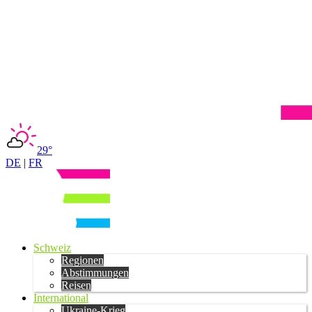
29°
DE
|
FR
Schweiz
Regionen
Abstimmungen
Reisen
International
Ukraine-Krieg