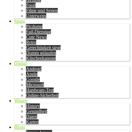
Food
Filme und Serien
Unterwegs
Spass
Picdump
Fail-Dienstag
Cute News
Retro
Gerechtigkeit siegt
Dumm gelaufen
Klischeekanone
Digital
Android
Apple
Google
Microsoft
Hardware-Test
Online-Sicherheit
Wissen
History
Gesundheit
Daten
Karten
Blogs