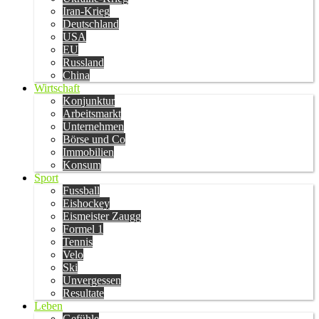
Iran-Krieg
Deutschland
USA
EU
Russland
China
Wirtschaft
Konjunktur
Arbeitsmarkt
Unternehmen
Börse und Co
Immobilien
Konsum
Sport
Fussball
Eishockey
Eismeister Zaugg
Formel 1
Tennis
Velo
Ski
Unvergessen
Resultate
Leben
Gefühle