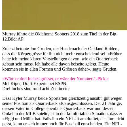
Murray führte die Oklahoma Sooners 2018 zum Titel in der Big
12.
Bild: AP
Zuletzt betonte Jon Gruden, der Headcoach der Oakland Raiders,
dass die Körpergrösse für ihn nicht mehr entscheidend sei. «Früher
hatte ich meine klaren Vorstellungen davon, wie ein Quarterback
gebaut sein muss. Ich habe alle davon beiseite gelegt. Heute
kommen sie in allen Formen und Grössen daher»,
sagte
Gruden.
«Wäre er drei Inches grösser, er wäre der Nummer-1-Pick.»
Mel Kiper, Draft-Experte bei ESPN.
Drei Inches sind rund acht Zentimeter.
Dass Kyler Murray beide Sportarten gleichzeitig ausübt, gilt wegen
seiner Position als Quarterback als ausgeschlossen. Der 21-Jährige,
dessen Vater im College ebenfalls Quarterback war und dessen
Onkel in der MLB spielte, ist in der komfortablen Situation, dass er
«Figgi und Müli» hat. Falls ihn ein NFL-Team draftet, das ihm nicht
passt, kann er sich immer noch für Baseball entscheiden. Ein NFL-