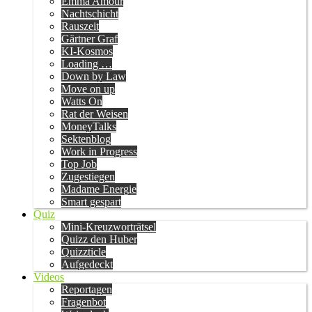
Emma Amour
Nachtschicht
Rauszeit
Gärtner Graf
KI-Kosmos
Loading …
Down by Law
Move on up
Watts On
Rat der Weisen
MoneyTalks
Sektenblog
Work in Progress
Top Job
Zugestiegen
Madame Energie
Smart gespart
Quiz
Mini-Kreuzworträtsel
Quizz den Huber
Quizzticle
Aufgedeckt
Videos
Reportagen
Fragenbot