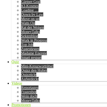
Gärtner Graf
KI-Kosmos
Loading …
Down by Law
Move on up
Watts On
Rat der Weisen
MoneyTalks
Sektenblog
Work in Progress
Top Job
Zugestiegen
Madame Energie
Smart gespart
Quiz
Mini-Kreuzworträtsel
Quizz den Huber
Quizzticle
Aufgedeckt
Videos
Reportagen
Fragenbot
Wein doch
MoneyTalks
Promotionen