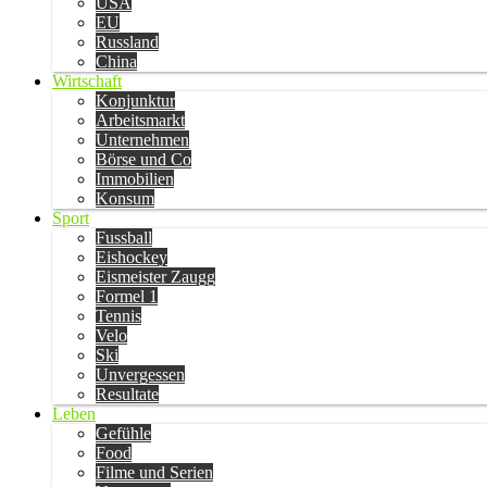
USA
EU
Russland
China
Wirtschaft
Konjunktur
Arbeitsmarkt
Unternehmen
Börse und Co
Immobilien
Konsum
Sport
Fussball
Eishockey
Eismeister Zaugg
Formel 1
Tennis
Velo
Ski
Unvergessen
Resultate
Leben
Gefühle
Food
Filme und Serien