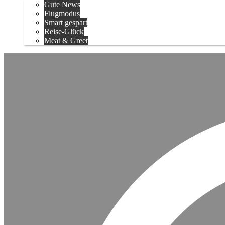
Gute News
Flugmodus
Smart gespart
Reise-Glück
Meat & Greet