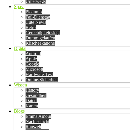
Unterwegs
Spass
Picdump
Fail-Dienstag
Cute News
Retro
Gerechtigkeit siegt
Dumm gelaufen
Klischeekanone
Digital
Android
Apple
Google
Microsoft
Hardware-Test
Online-Sicherheit
Wissen
History
Gesundheit
Daten
Karten
Blogs
Emma Amour
Nachtschicht
Rauszeit