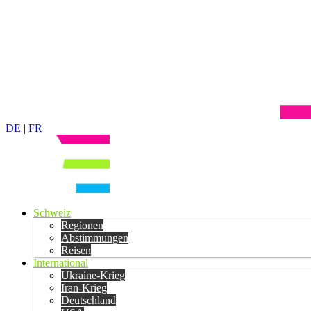
DE
|
FR
Schweiz
Regionen
Abstimmungen
Reisen
International
Ukraine-Krieg
Iran-Krieg
Deutschland